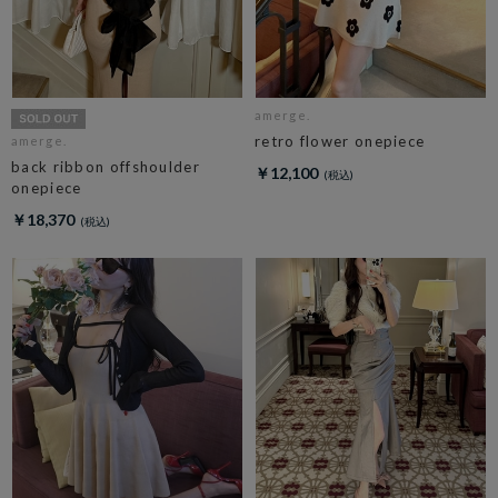
amerge.
retro flower onepiece
amerge.
back ribbon offshoulder
￥12,100
onepiece
￥18,370