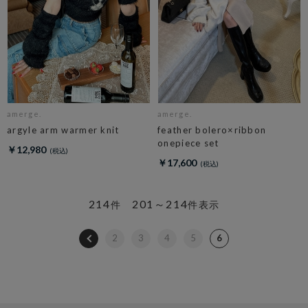
amerge.
amerge.
argyle arm warmer knit
feather bolero×ribbon
onepiece set
￥12,980
￥17,600
214
201～214
件
件表示
2
3
4
5
6