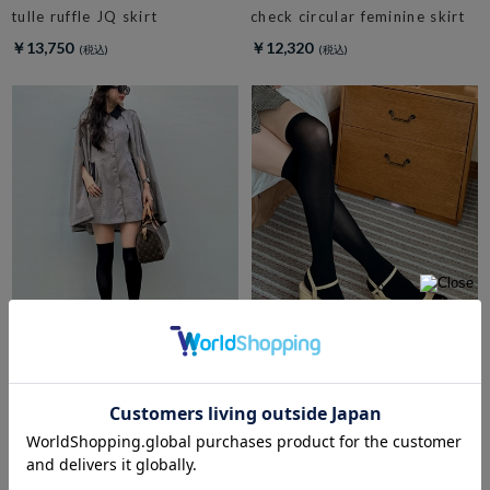
tulle ruffle JQ skirt
check circular feminine skirt
￥13,750
￥12,320
amerge.
amerge.
2way cape onepiece
美脚 mary jane sandals
￥20,570
￥15,950