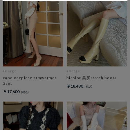
amerge.
amerge.
cape onepiece armwarmer
bicolor 美脚strech boots
3set
￥18,480
￥17,600