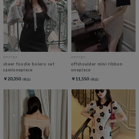
amerge.
amerge.
sheer foodie bolero set
offshoulder mini ribbon
camionepiece
onepiece
￥20,350
￥11,550