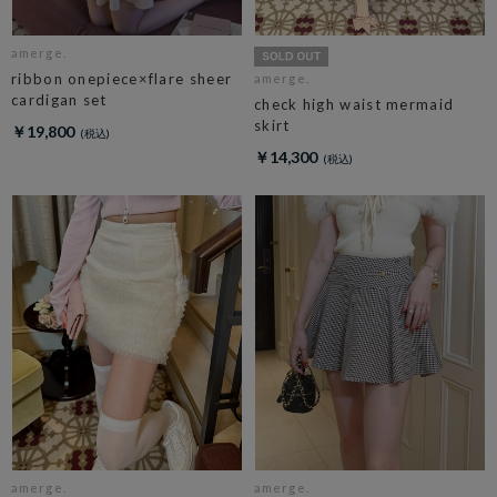
amerge.
ribbon onepiece×flare sheer
amerge.
cardigan set
check high waist mermaid
skirt
￥19,800
￥14,300
amerge.
amerge.