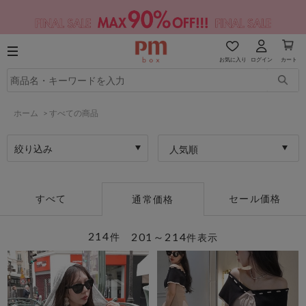
お気に入り
ログイン
カート
ホーム
>
すべての商品
絞り込み
人気順
すべて
セール価格
通常価格
214
201～214
件
件表示