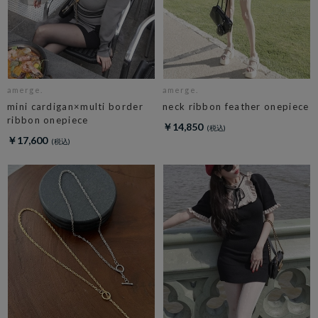
amerge.
amerge.
mini cardigan×multi border
neck ribbon feather onepiece
ribbon onepiece
￥14,850
￥17,600