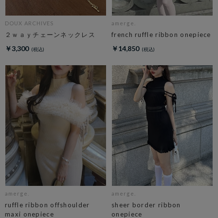
DOUX ARCHIVES
amerge.
２ｗａｙチェーンネックレス
french ruffle ribbon onepiece
￥3,300
￥14,850
amerge.
amerge.
ruffle ribbon offshoulder
sheer border ribbon
maxi onepiece
onepiece