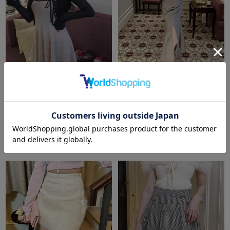
amerge.
ribbon onepiece×flare sheer
amerge.
cardigan set
check high waist mermaid
skirt
￥19,800
￥14,300