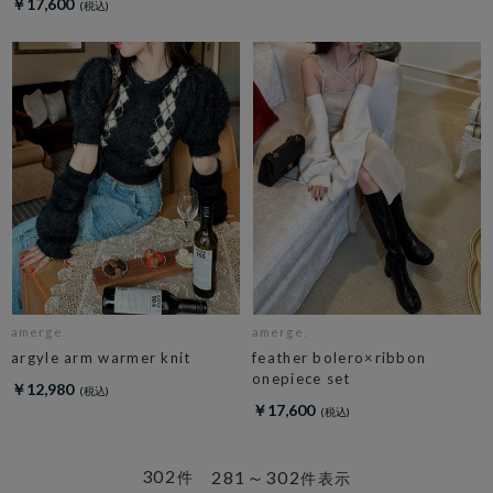
￥17,600
amerge.
amerge.
argyle arm warmer knit
feather bolero×ribbon
onepiece set
￥12,980
￥17,600
302
281～302
件
件表示