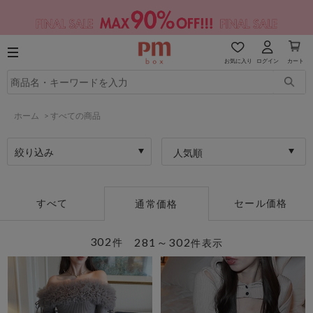
お気に入り
ログイン
カート
ホーム
>
すべての商品
絞り込み
人気順
すべて
セール価格
通常価格
302
281～302
件
件表示