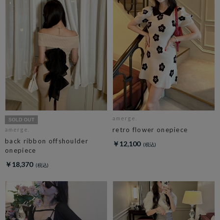
amerge.
retro flower onepiece
amerge.
back ribbon offshoulder
￥12,100
onepiece
￥18,370