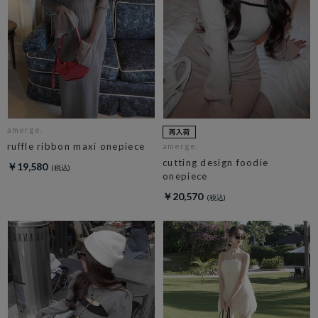
amerge.
ruffle ribbon maxi onepiece
amerge.
cutting design foodie
￥19,580
onepiece
￥20,570