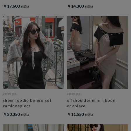
￥17,600
￥14,300
amerge.
amerge.
sheer foodie bolero set
offshoulder mini ribbon
camionepiece
onepiece
￥20,350
￥11,550