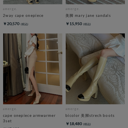
amerge.
amerge.
2way cape onepiece
美脚 mary jane sandals
￥20,570
￥15,950
amerge.
amerge.
cape onepiece armwarmer
bicolor 美脚strech boots
3set
￥18,480