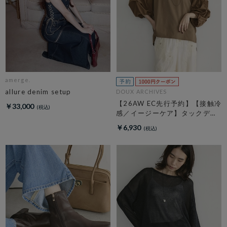
amerge.
allure denim setup
DOUX ARCHIVES
【26AW EC先行予約】【接触冷
￥33,000
感／イージーケア】タックデザ
イントップス／
￥6,930