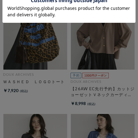
DOUX ARCHIVES
ＷＡＳＨＥＤ ＬＯＧＯトート
DOUX ARCHIVES
【26AW EC先行予約】カットジ
￥7,920
ョーゼットＶネックカーディガ
ン
￥8,998