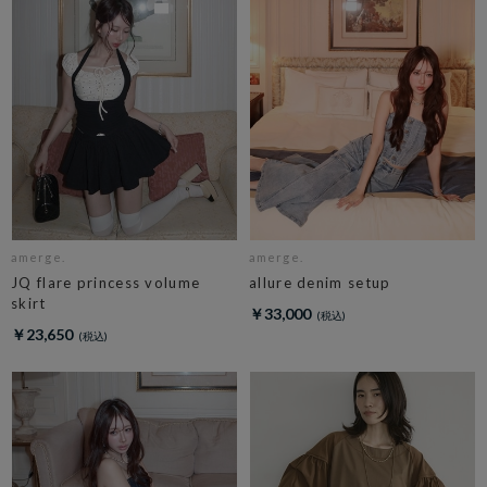
amerge.
amerge.
JQ flare princess volume
allure denim setup
skirt
￥33,000
￥23,650