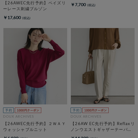
【26AWEC先行予約】ペイズリ
￥7,700
ーレース刺繍ブルゾン
￥17,600
DOUX ARCHIVES
DOUX ARCHIVES
【26AWEC先行予約】２ＷＡＹ
【26AW EC先行予約】Reflaxリ
ウォッシャブルニット
ノンウエストギャザーテーパー
ドパンツ