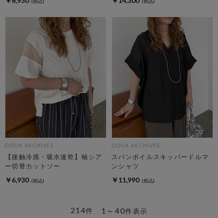
￥6,930
￥14,300
DOUX ARCHIVES
DOUX ARCHIVES
【接触冷感・吸水速乾】袖シア
スパンボイルスキッパードルマ
ー切替カットソー
ンシャツ
￥6,930
￥11,990
214
1～40
件
件表示