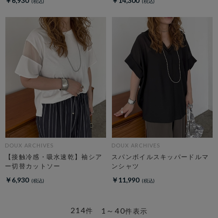
￥6,930
￥14,300
DOUX ARCHIVES
DOUX ARCHIVES
【接触冷感・吸水速乾】袖シア
スパンボイルスキッパードルマ
ー切替カットソー
ンシャツ
￥6,930
￥11,990
214
1～40
件
件表示