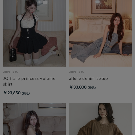
amerge.
amerge.
JQ flare princess volume
allure denim setup
skirt
￥33,000
￥23,650