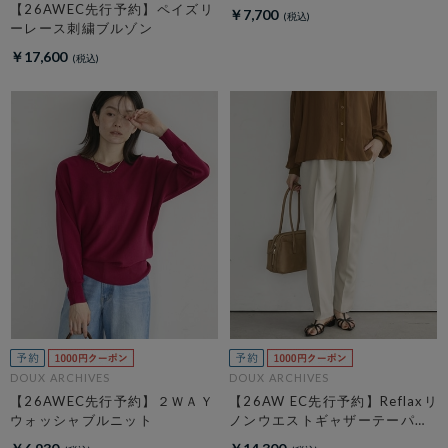
【26AWEC先行予約】ペイズリ
￥7,700
ーレース刺繍ブルゾン
￥17,600
DOUX ARCHIVES
DOUX ARCHIVES
【26AWEC先行予約】２ＷＡＹ
【26AW EC先行予約】Reflaxリ
ウォッシャブルニット
ノンウエストギャザーテーパー
ドパンツ