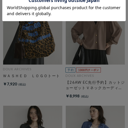
DOUX ARCHIVES
ＷＡＳＨＥＤ ＬＯＧＯトート
DOUX ARCHIVES
【26AW EC先行予約】カットジ
￥7,920
ョーゼットＶネックカーディガ
ン
￥8,998