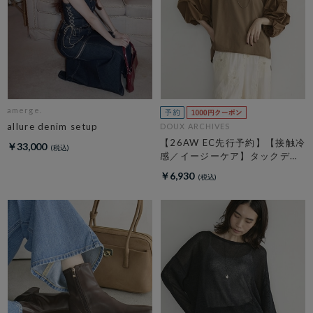
amerge.
allure denim setup
DOUX ARCHIVES
【26AW EC先行予約】【接触冷
￥33,000
感／イージーケア】タックデザ
イントップス／
￥6,930