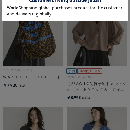
DOUX ARCHIVES
ＷＡＳＨＥＤ ＬＯＧＯトート
DOUX ARCHIVES
【26AW EC先行予約】カットジ
￥7,920
ョーゼットＶネックカーディガ
ン
￥8,998