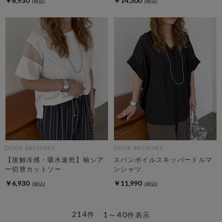
￥6,930
￥14,300
DOUX ARCHIVES
DOUX ARCHIVES
【接触冷感・吸水速乾】袖シア
スパンボイルスキッパードルマ
ー切替カットソー
ンシャツ
￥6,930
￥11,990
214
1～40
件
件表示