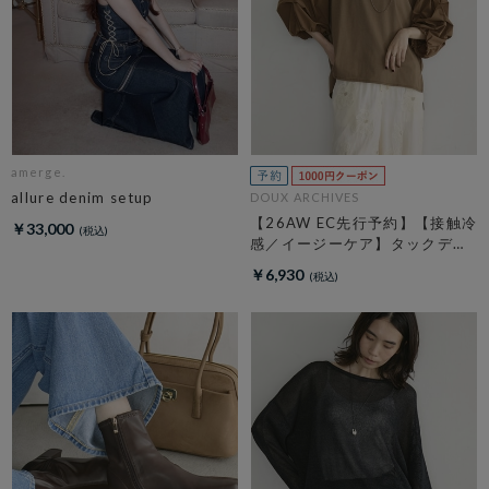
amerge.
allure denim setup
DOUX ARCHIVES
【26AW EC先行予約】【接触冷
￥33,000
感／イージーケア】タックデザ
イントップス／
￥6,930