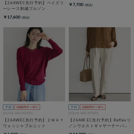
【26AWEC先行予約】ペイズリ
￥7,700
ーレース刺繍ブルゾン
￥17,600
DOUX ARCHIVES
DOUX ARCHIVES
【26AWEC先行予約】２ＷＡＹ
【26AW EC先行予約】Reflaxリ
ウォッシャブルニット
ノンウエストギャザーテーパー
ドパンツ