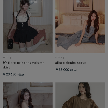
amerge.
amerge.
JQ flare princess volume
allure denim setup
skirt
￥33,000
￥23,650