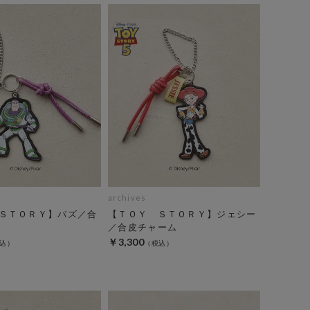
archives
ＳＴＯＲＹ】バズ／合
【ＴＯＹ ＳＴＯＲＹ】ジェシー
／合皮チャーム
￥3,300