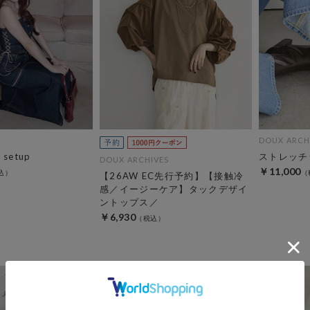
DOUX ARCH
m setup
ストレッチ
DOUX ARCHIVES
￥11,000
【26AW EC先行予約】【接触冷
感／イージーケア】タックデザイ
ントップス／
￥6,930