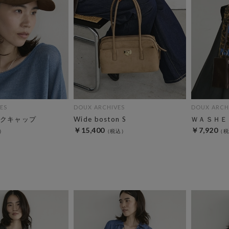
ES
DOUX ARCHIVES
DOUX ARCH
クキャップ
Wide boston S
ＷＡＳＨＥ
￥15,400
￥7,920