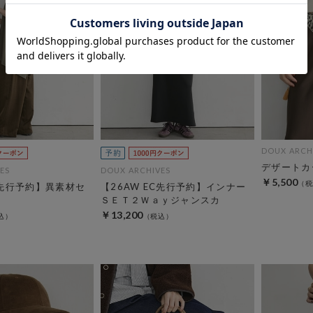
DOUX ARCH
デザートカ
ES
DOUX ARCHIVES
￥5,500
C先行予約】異素材セ
【26AW EC先行予約】インナー
ＳＥＴ２Ｗａｙジャンスカ
￥13,200