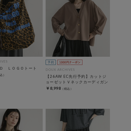
IVES
Ｄ ＬＯＧＯトート
DOUX ARCHIVES
【26AW EC先行予約】カットジ
ョーゼットＶネックカーディガン
￥8,998