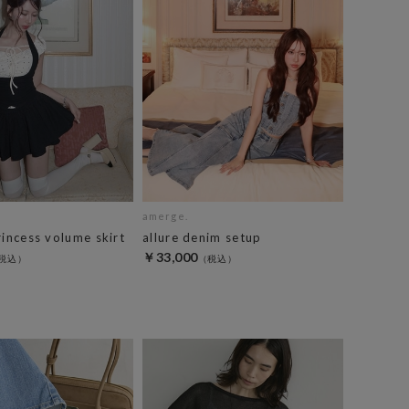
amerge.
rincess volume skirt
allure denim setup
￥33,000