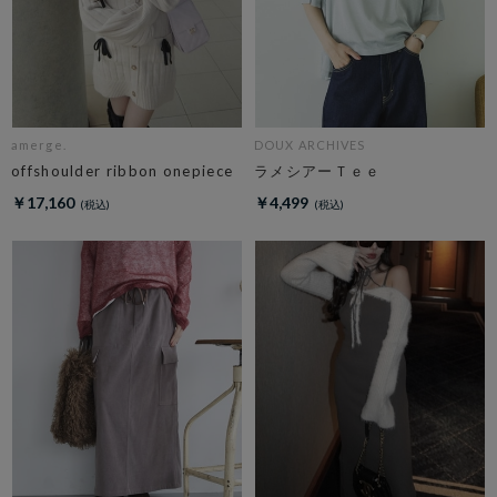
amerge.
DOUX ARCHIVES
offshoulder ribbon onepiece
ラメシアーＴｅｅ
￥17,160
￥4,499