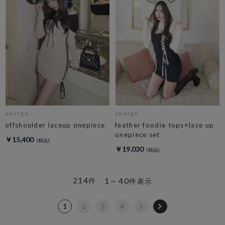
amerge.
amerge.
offshoulder laceup onepiece
feather foodie tops×lace up
onepiece set
￥15,400
￥19,030
214
1～40
件
件表示
1
2
3
4
5