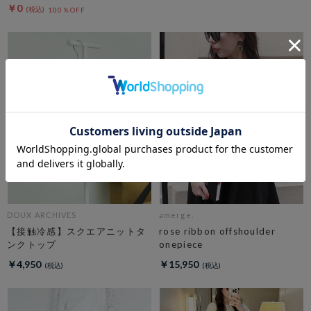
￥0
100％OFF
DOUX ARCHIVES
amerge.
【接触冷感】スクエアニットタ
rose ribbon offshoulder
ンクトップ
onepiece
￥4,950
￥15,950