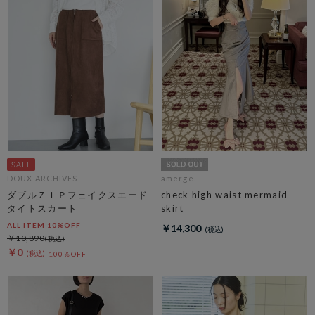
DOUX ARCHIVES
amerge.
ダブルＺＩＰフェイクスエード
check high waist mermaid
タイトスカート
skirt
ALL ITEM 10%OFF
￥14,300
￥10,890
￥0
100％OFF