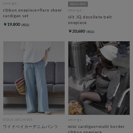
amerge.
ribbon onepiece×flare sheer
amerge.
cardigan set
slit JQ decollete belt
onepiece
￥19,800
￥20,680
DOUX ARCHIVES
amerge.
ワイドベイカーデニムパンツ
mini cardigan×multi border
ribbon onepiece