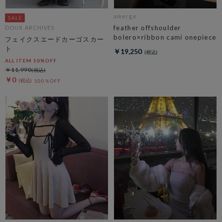
amerge.
feather offshoulder
DOUX ARCHIVES
bolero×ribbon cami onepiece
フェイクスエードカーゴスカー
ト
￥19,250
ALL ITEM 10%OFF
￥11,990
￥0
100％OFF