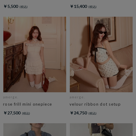
￥5,500
￥15,400
amerge.
amerge.
rose frill mini onepiece
velour ribbon dot setup
￥27,500
￥24,750