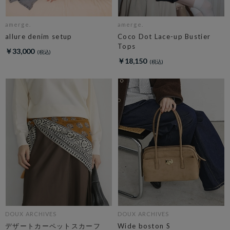
amerge.
amerge.
allure denim setup
Coco Dot Lace-up Bustier
Tops
￥33,000
￥18,150
DOUX ARCHIVES
DOUX ARCHIVES
デザートカーペットスカーフ
Wide boston S