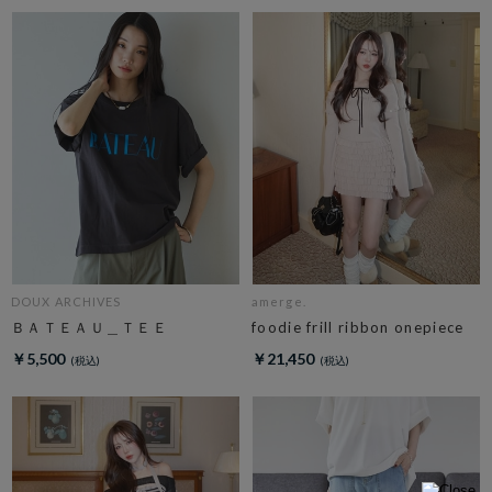
DOUX ARCHIVES
amerge.
ＢＡＴＥＡＵ＿ＴＥＥ
foodie frill ribbon onepiece
￥5,500
￥21,450