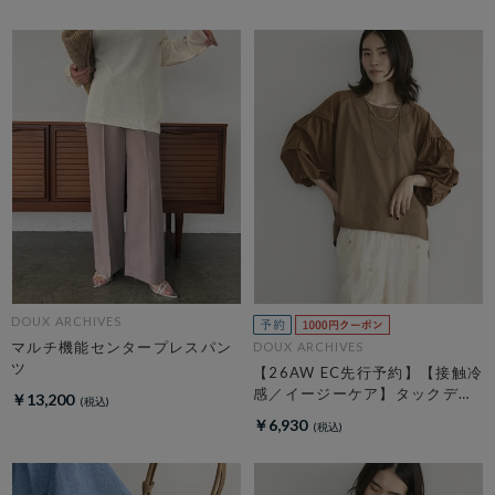
DOUX ARCHIVES
マルチ機能センタープレスパン
DOUX ARCHIVES
ツ
【26AW EC先行予約】【接触冷
感／イージーケア】タックデザ
￥13,200
イントップス／
￥6,930