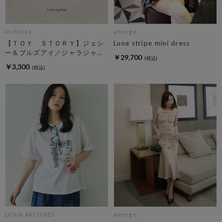
archives
amerge.
【ＴＯＹ ＳＴＯＲＹ】ジェシ
Lune stripe mini dress
ー＆ブルズアイ／ジャラジャラ
￥29,700
チャーム
￥3,300
DOUX ARCHIVES
amerge.