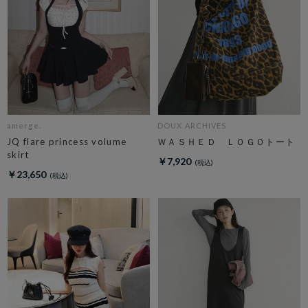
amerge.
DOUX ARCHIVES
JQ flare princess volume
ＷＡＳＨＥＤ ＬＯＧＯトート
skirt
￥7,920
￥23,650