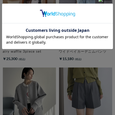
amerge.
DOUX ARCHIVES
airy waffle 3piece set
ワイドベイカーデニムパンツ
￥25,300
￥15,180