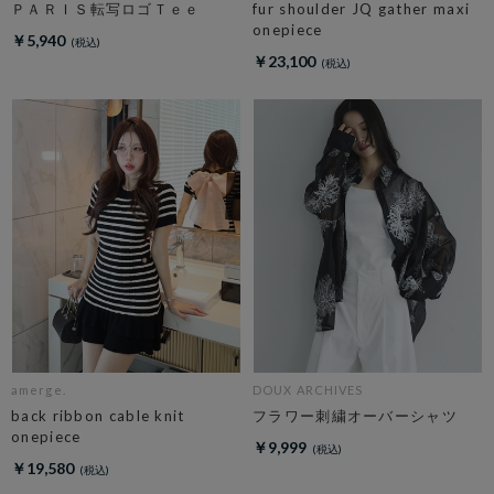
ＰＡＲＩＳ転写ロゴＴｅｅ
fur shoulder JQ gather maxi
onepiece
￥5,940
￥23,100
amerge.
DOUX ARCHIVES
back ribbon cable knit
フラワー刺繍オーバーシャツ
onepiece
￥9,999
￥19,580