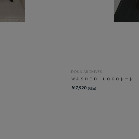
DOUX ARCHIVES
ＷＡＳＨＥＤ ＬＯＧＯトート
￥7,920