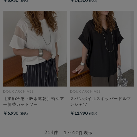
￥6,930
￥14,300
DOUX ARCHIVES
DOUX ARCHIVES
【接触冷感・吸水速乾】袖シア
スパンボイルスキッパードルマ
ー切替カットソー
ンシャツ
￥6,930
￥11,990
214
1～40
件
件表示