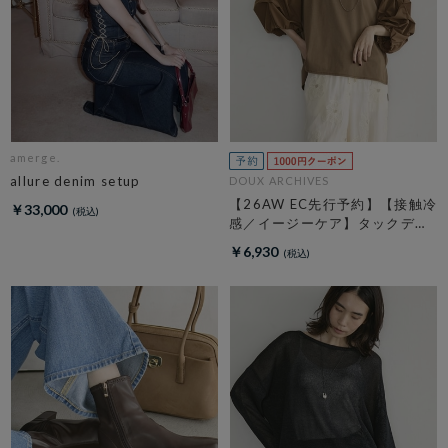
amerge.
allure denim setup
DOUX ARCHIVES
【26AW EC先行予約】【接触冷
￥33,000
感／イージーケア】タックデザ
イントップス／
￥6,930