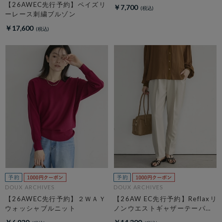
【26AWEC先行予約】ペイズリ
￥7,700
ーレース刺繍ブルゾン
￥17,600
DOUX ARCHIVES
DOUX ARCHIVES
【26AWEC先行予約】２ＷＡＹ
【26AW EC先行予約】Reflaxリ
ウォッシャブルニット
ノンウエストギャザーテーパー
ドパンツ