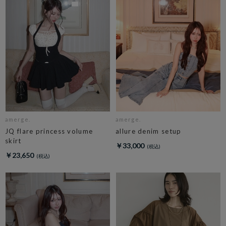
amerge.
amerge.
JQ flare princess volume
allure denim setup
skirt
￥33,000
￥23,650