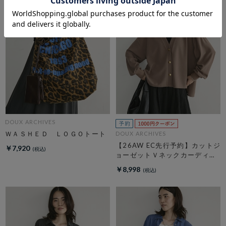
DOUX ARCHIVES
ＷＡＳＨＥＤ ＬＯＧＯトート
DOUX ARCHIVES
【26AW EC先行予約】カットジ
￥7,920
ョーゼットＶネックカーディガ
ン
￥8,998