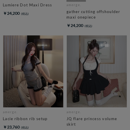
Lumiere Dot Maxi Dress
amerge.
gather cutting offshoulder
￥24,200
maxi onepiece
￥24,200
amerge.
amerge.
Lacie ribbon rib setup
JQ flare princess volume
skirt
￥23,760