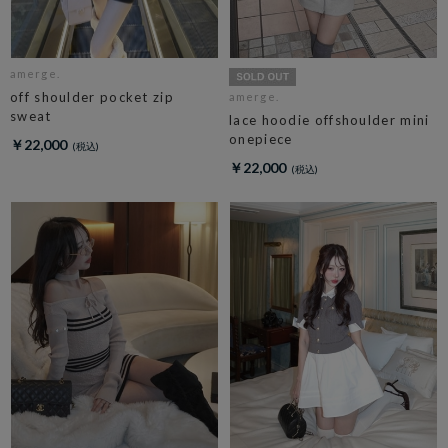
amerge.
off shoulder pocket zip
amerge.
sweat
lace hoodie offshoulder mini
onepiece
￥22,000
￥22,000