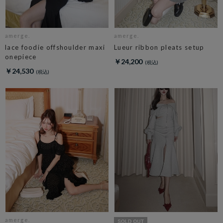
amerge.
amerge.
lace foodie offshoulder maxi
Lueur ribbon pleats setup
onepiece
￥24,200
￥24,530
amerge.