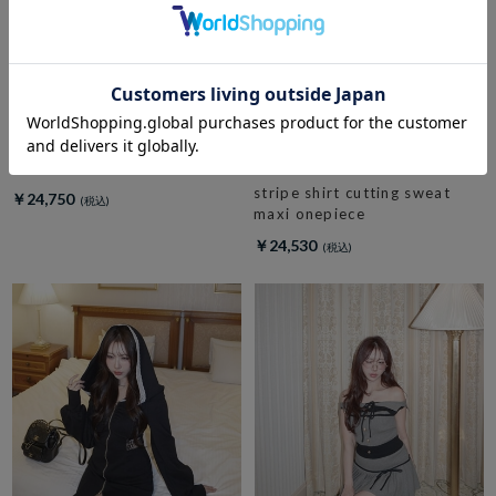
amerge.
check side slit maxi onepiece
amerge.
stripe shirt cutting sweat
￥24,750
maxi onepiece
￥24,530