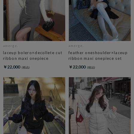
amerge.
amerge.
laceup bolero×decollete cut
feather oneshoulder×laceup
ribbon maxi onepiece
ribbon maxi onepiece set
￥22,000
￥22,000