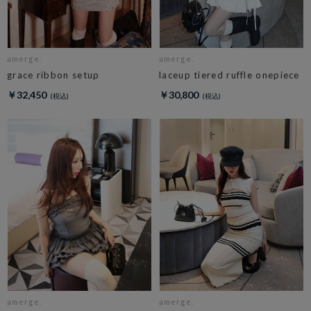
amerge.
amerge.
grace ribbon setup
laceup tiered ruffle onepiece
￥32,450
￥30,800
amerge.
amerge.