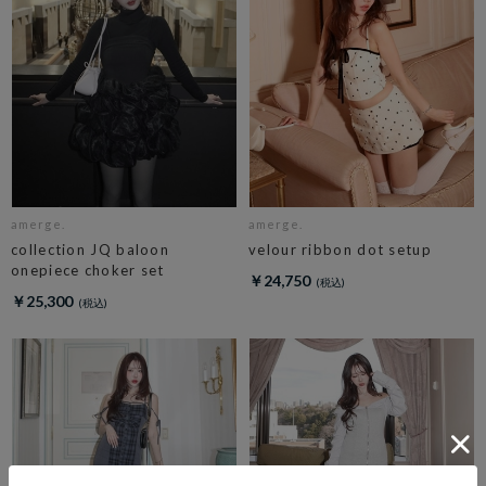
amerge.
amerge.
collection JQ baloon
velour ribbon dot setup
onepiece choker set
￥24,750
￥25,300