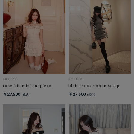
amerge.
amerge.
rose frill mini onepiece
blair check ribbon setup
￥27,500
￥27,500