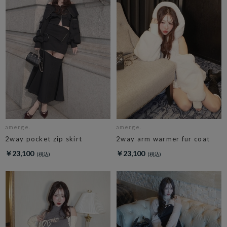
amerge.
amerge.
2way pocket zip skirt
2way arm warmer fur coat
￥23,100
￥23,100