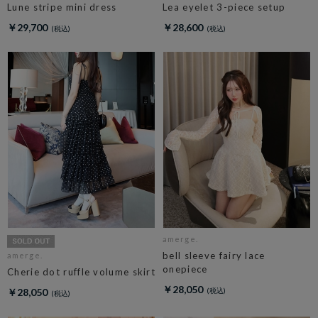
Lune stripe mini dress
Lea eyelet 3-piece setup
￥29,700
￥28,600
amerge.
bell sleeve fairy lace
amerge.
onepiece
Cherie dot ruffle volume skirt
￥28,050
￥28,050