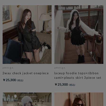
amerge.
amerge.
2way check jacket onepiece
laceup foodie tops×ribbon
cami×pleats skirt 3piece set
￥25,300
￥25,300