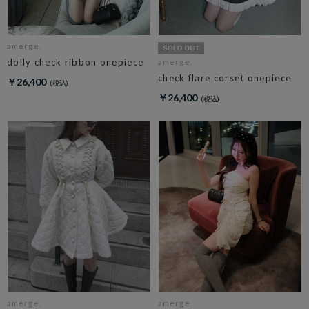
amerge.
dolly check ribbon onepiece
amerge.
check flare corset onepiece
￥26,400
￥26,400
amerge.
amerge.