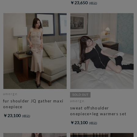
￥23,650
amerge.
fur shoulder JQ gather maxi
amerge.
onepiece
sweat offshoulder
onepiece×leg warmers set
￥23,100
￥23,100