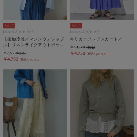
DOUX ARCHIVES
DOUX ARCHIVES
【接触冷感／マシンウォシャブ
キリカエフレアスカート／
ル】リネンライクアウトポケッ
￥11,880
トシャツ
￥7,920
￥4,752
60％OFF
￥4,752
40％OFF