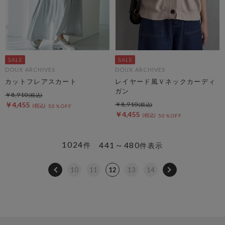
DOUX ARCHIVES
DOUX ARCHIVES
カットフレアスカート
レイヤード風Ｖネックカーディ
ガン
￥8,910
￥4,455
￥8,910
50％OFF
￥4,455
50％OFF
1024
441～480
件
件表示
10
11
12
13
14