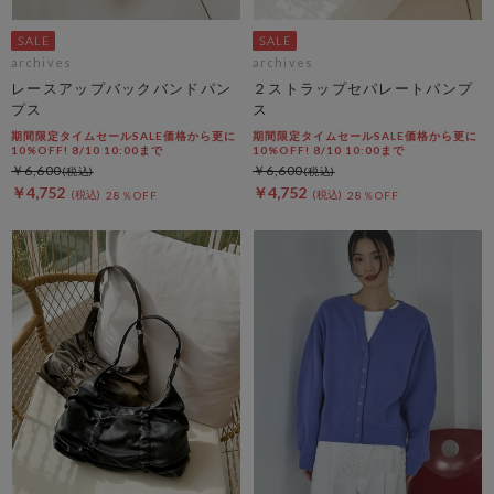
archives
archives
レースアップバックバンドパン
２ストラップセパレートパンプ
プス
ス
期間限定タイムセールSALE価格から更に
期間限定タイムセールSALE価格から更に
10%OFF! 8/10 10:00まで
10%OFF! 8/10 10:00まで
￥6,600
￥6,600
￥4,752
￥4,752
28％OFF
28％OFF