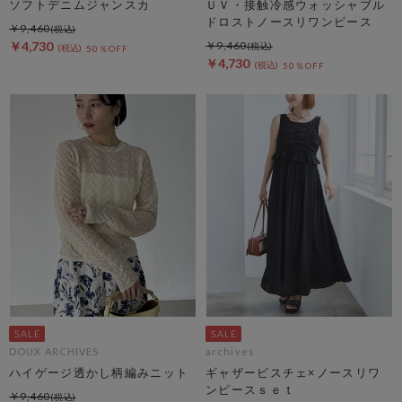
ソフトデニムジャンスカ
ＵＶ・接触冷感ウォッシャブル
ドロストノースリワンピース
￥9,460
￥4,730
￥9,460
50％OFF
￥4,730
50％OFF
DOUX ARCHIVES
archives
ハイゲージ透かし柄編みニット
ギャザービスチェ×ノースリワ
ンピースｓｅｔ
￥9,460