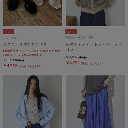
archives
DOUX ARCHIVES
スクエアリボンサンダル
２ＷＡＹシアードットカーディ
ガン
期間限定タイムセールSALE価格から更に
10%OFF! 8/10 10:00まで
￥7,920
￥6,600
￥4,752
40％OFF
￥4,752
28％OFF