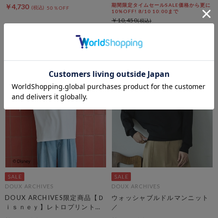
期間限定タイムセールSALE価格から更に
￥4,730
50％OFF
10%OFF! 8/10 10:00まで
￥10,450
￥4,703
54％OFF
DOUX ARCHIVES
DOUX ARCHIVES
DOUX ARCHIVES限定商品【Ｄ
ウォッシャブルドルマンニット
ｉｓｎｅｙ】レトロプリントＴ
／
ｅｅ