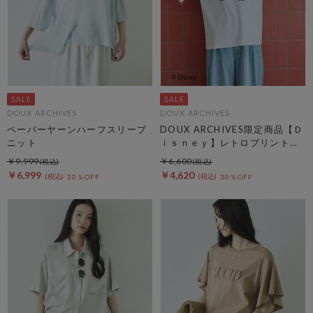
DOUX ARCHIVES
DOUX ARCHIVES
ペーパーヤーンハーフスリーブ
DOUX ARCHIVES限定商品【Ｄ
ニット
ｉｓｎｅｙ】レトロプリントＴ
ｅｅ
￥9,999
￥6,600
￥6,999
￥4,620
30％OFF
30％OFF