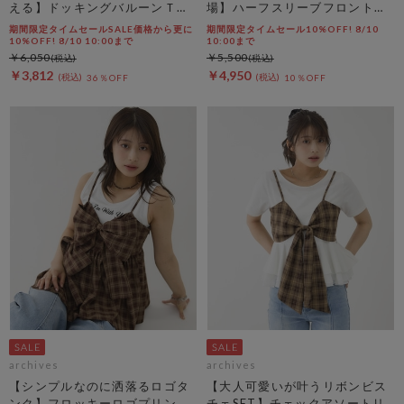
える】ドッキングバルーンＴＯ
場】ハーフスリーブフロントタ
ＰＳ
ックカットＴＯＰＳ
期間限定タイムセールSALE価格から更に
期間限定タイムセール10%OFF! 8/10
10%OFF! 8/10 10:00まで
10:00まで
￥6,050
￥5,500
￥3,812
￥4,950
36％OFF
10％OFF
archives
archives
【シンプルなのに洒落るロゴタ
【大人可愛いが叶うリボンビス
ンク】フロッキーロゴプリント
チェSET】チェックアソートリ