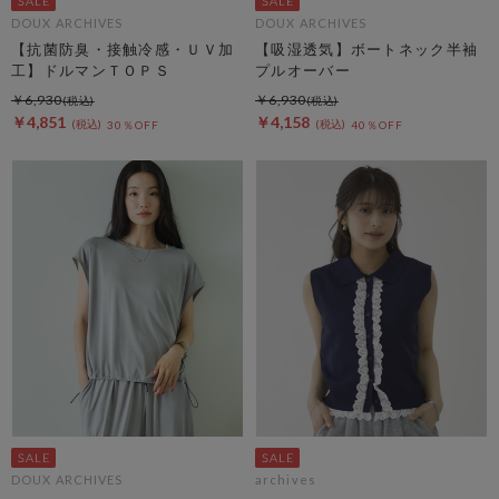
DOUX ARCHIVES
DOUX ARCHIVES
【抗菌防臭・接触冷感・ＵＶ加
【吸湿透気】ボートネック半袖
工】ドルマンＴＯＰＳ
プルオーバー
￥6,930
￥6,930
￥4,851
￥4,158
30％OFF
40％OFF
DOUX ARCHIVES
archives