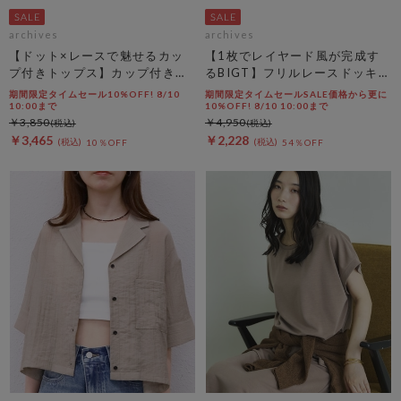
archives
archives
【ドット×レースで魅せるカッ
【1枚でレイヤード風が完成す
プ付きトップス】カップ付きホ
るBIGT】フリルレースドッキン
ルダーネックレースタンクトッ
グＢＩＧＴＥＥ
期間限定タイムセール10%OFF! 8/10
期間限定タイムセールSALE価格から更に
プ
10:00まで
10%OFF! 8/10 10:00まで
￥3,850
￥4,950
￥3,465
￥2,228
10％OFF
54％OFF