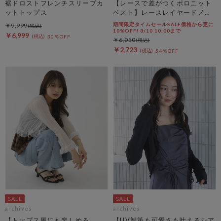
裾ドロストフレンチスリーブカ
【レースで差がつくポロニット
ットトップス
ベスト】レースレイヤードノー
スリポロニットベスト
期間限定タイムセールSALE価格から更に
￥9,999
10%OFF! 8/10 10:00まで
￥6,999
30％OFF
￥6,050
￥2,723
54％OFF
archives
archives
【トップス風にも楽しめる
【UV対策も可愛さも叶えるシア