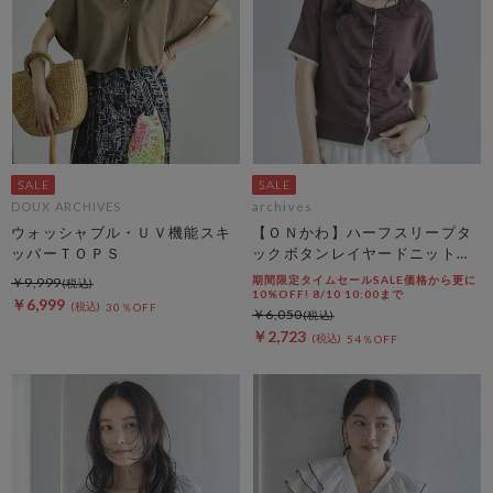
DOUX ARCHIVES
archives
ウォッシャブル・ＵＶ機能スキ
【ＯＮかわ】ハーフスリープタ
ッパーＴＯＰＳ
ックボタンレイヤードニットカ
ーディガン
期間限定タイムセールSALE価格から更に
￥9,999
10%OFF! 8/10 10:00まで
￥6,999
30％OFF
￥6,050
￥2,723
54％OFF