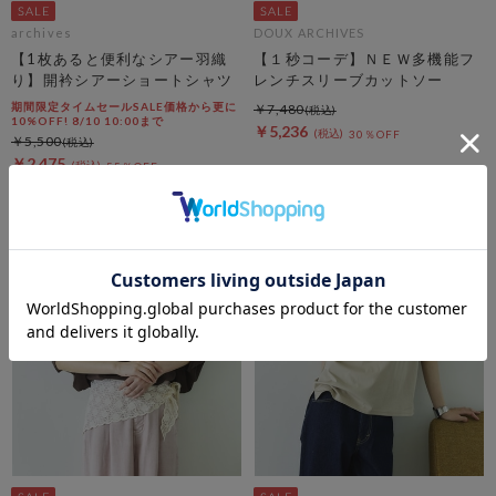
archives
DOUX ARCHIVES
【1枚あると便利なシアー羽織
【１秒コーデ】ＮＥＷ多機能フ
り】開衿シアーショートシャツ
レンチスリーブカットソー
期間限定タイムセールSALE価格から更に
￥7,480
10%OFF! 8/10 10:00まで
￥5,236
30％OFF
￥5,500
￥2,475
55％OFF