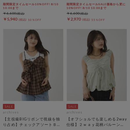
リティアードブラウス
ラウス
期間限定タイムセール10%OFF! 8/10
期間限定タイムセールSALE価格から更に
10:00まで
10%OFF! 8/10 10:00まで
￥6,600
￥6,600
￥5,940
￥2,970
10％OFF
55％OFF
archives
archives
【主役級BIGリボンで視線を独
【オフショルでも楽しめる2way
り占め】チェックアソートＢＩ
仕様】２ｗａｙ花柄バルーンペ
Ｇリボンキャミビスチェ
プラムブラウス