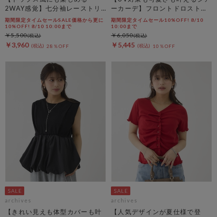
2WAY感覚】七分袖レーストリ
ーカーデ】フロントドロストシ
ム透かしニットカーディガン
アーニットカーディガン
期間限定タイムセールSALE価格から更に
期間限定タイムセール10%OFF! 8/10
10%OFF! 8/10 10:00まで
10:00まで
￥5,500
￥6,050
￥3,960
￥5,445
28％OFF
10％OFF
archives
archives
【きれい見えも体型カバーも叶
【人気デザインが夏仕様で登