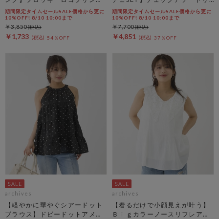
タンク
ボンビスチェ×ペプラムブラウ
期間限定タイムセールSALE価格から更に
期間限定タイムセールSALE価格から更に
スＴＥＥ ＳＥＴ
10%OFF! 8/10 10:00まで
10%OFF! 8/10 10:00まで
￥3,850
￥7,700
￥1,733
￥4,851
54％OFF
37％OFF
archives
archives
【軽やかに華やぐシアードット
【着るだけで小顔見えが叶う】
ブラウス】ドビードットアメス
Ｂｉｇカラーノースリフレアブ