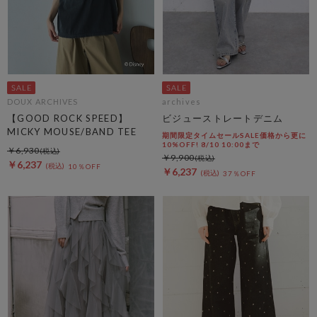
DOUX ARCHIVES
archives
【GOOD ROCK SPEED】
ビジューストレートデニム
MICKY MOUSE/BAND TEE
期間限定タイムセールSALE価格から更に
10%OFF! 8/10 10:00まで
￥6,930
￥9,900
￥6,237
10％OFF
￥6,237
37％OFF