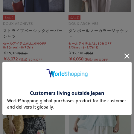
DOUX ARCHIVES
DOUX ARCHIVES
ストライプベーシックオーバー
ダンボールノーカラージャケッ
シャツ
ト
セールアイテムALL10%OFF
セールアイテムALL10%OFF
8/3(mon)~8/7(fri)
8/3(mon)~8/7(fri)
￥15,180
￥12,100
￥6,072
￥6,050
60％OFF
50％OFF