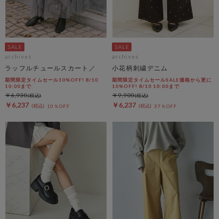
archives
archives
ラッフルチュールスカート／
小花柄刺繍デニム
期間限定タイムセール10%OFF! 8/10
期間限定タイムセールSALE価格から更に
10:00まで
10%OFF! 8/10 10:00まで
￥6,930
￥9,900
￥6,237
￥6,237
10％OFF
37％OFF