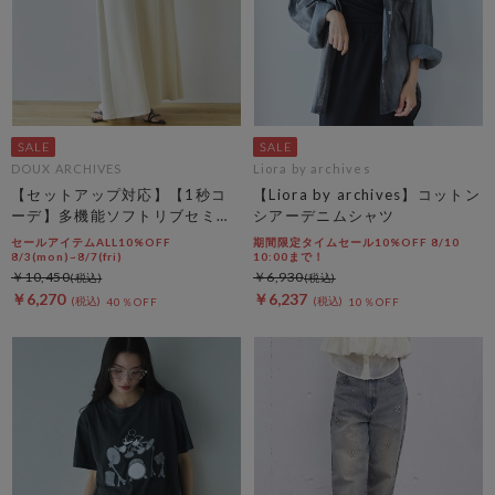
DOUX ARCHIVES
Liora by archives
【セットアップ対応】【1秒コ
【Liora by archives】コットン
ーデ】多機能ソフトリブセミフ
シアーデニムシャツ
レアスカート
セールアイテムALL10%OFF
期間限定タイムセール10%OFF 8/10
8/3(mon)~8/7(fri)
10:00まで！
￥10,450
￥6,930
￥6,270
￥6,237
40％OFF
10％OFF