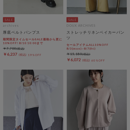
archives
DOUX ARCHIVES
厚底ベルトパンプス
ストレッチリネンベイカーパン
ツ
期間限定タイムセールSALE価格から更に
10%OFF! 8/10 10:00まで
セールアイテムALL10%OFF
￥7,700
8/3(mon)~8/7(fri)
￥6,237
￥15,180
19％OFF
￥6,072
60％OFF