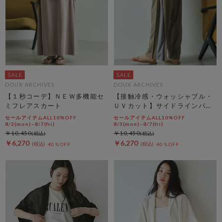
DOUX ARCHIVES
DOUX ARCHIVES
【１秒コーデ】ＮＥＷ多機能セ
【接触冷感・ウォッシャブル・
ミフレアスカート
ＵＶカット】サイドラインパン
ツ
セールアイテムALL10%OFF
セールアイテムALL10%OFF
8/3(mon)~8/7(fri)
8/3(mon)~8/7(fri)
￥10,450
￥10,450
￥6,270
￥6,270
40％OFF
40％OFF