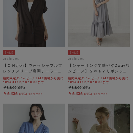
archives
archives
【ＯＮかわ】ウォッシャブルフ
【シャーリングで華やぐ2wayワ
レンチスリーブ麻調テーラード
ンピース】２ｗａｙリボンシャ
ＪＫ
ーリングノースリワンピース
期間限定タイムセールSALE価格から更に
期間限定タイムセールSALE価格から更に
10%OFF! 8/10 10:00まで
10%OFF! 8/10 10:00まで
￥8,800
￥8,800
￥6,336
￥6,336
28％OFF
28％OFF