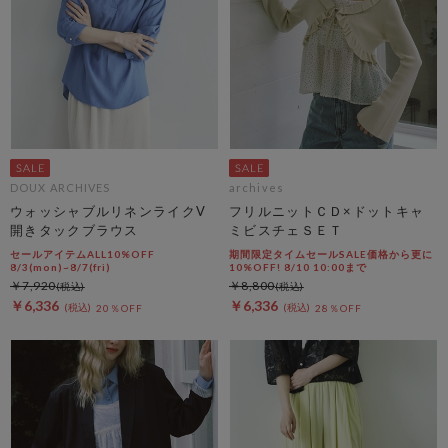
DOUX ARCHIVES
archives
ウォッシャブルリネンライクV
フリルニットＣＤ×ドットキャ
開きタックブラウス
ミビスチェＳＥＴ
セールアイテムALL10%OFF
期間限定タイムセールSALE価格から更に
8/3(mon)~8/7(fri)
10%OFF! 8/10 10:00まで
￥7,920
￥8,800
￥6,336
￥6,336
20％OFF
28％OFF