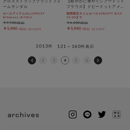
クロスストラッププラットフォ
【軽やかに華やぐシアードット
ームサンダル
ブラウス】ドビードットアメス
リティアードブラウス
セールアイテムALL10%OFF
期間限定タイムセール10%OFF! 8/10
8/3(mon)~8/7(fri)
10:00まで
￥9,900
￥6,600
￥5,940
￥5,940
40％OFF
10％OFF
1013
121～160
件
件表示
2
3
4
5
6