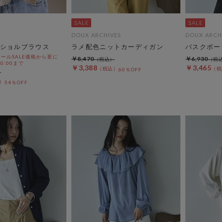
DOUX ARCHIVES
DOUX ARCH
ショルブラウス
ラメ配色ニットカーディガン
バスクボー
ールSALE価格から更に
￥8,470
￥6,930
 10:00まで
￥3,388
￥3,465
60％OFF
54％OFF