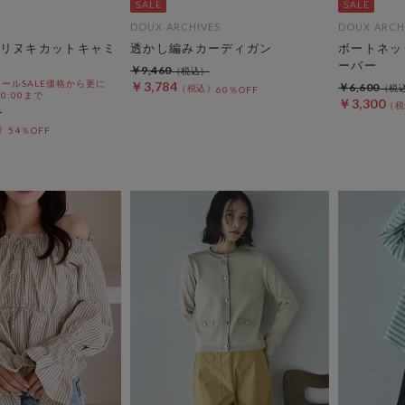
DOUX ARCHIVES
DOUX ARCH
リヌキカットキャミ
透かし編みカーディガン
ボートネッ
ーバー
￥9,460
ールSALE価格から更に
￥3,784
￥6,600
60％OFF
 10:00まで
￥3,300
54％OFF