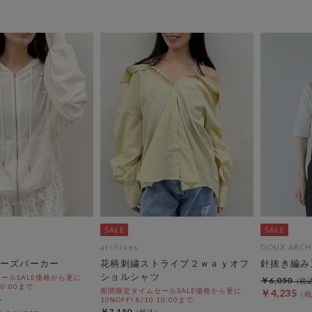
archives
DOUX ARCH
ーズパーカー
花柄刺繍ストライプ２ｗａｙオフ
針抜き編み
ショルシャツ
ールSALE価格から更に
￥6,050
 10:00まで
期間限定タイムセールSALE価格から更に
￥4,235
10%OFF! 8/10 10:00まで
￥7,150