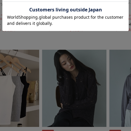
ットＳＥＴ ＴＯＰ
からみ刺繍２ｗａｙオフショルペ
ドットアソ
プラムブラウス
サンブル
ールSALE価格から更に
期間限定タイムセールSALE価格から更に
期間限定タイム
 10:00まで
10%OFF! 8/10 10:00まで
10%OFF! 8/1
￥6,050
￥7,700
￥2,723
￥3,465
55％OFF
54％OFF