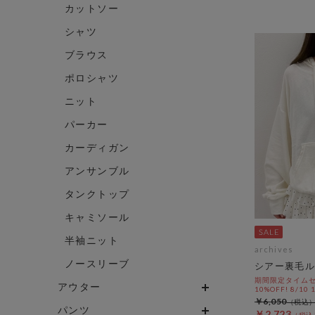
カットソー
シャツ
ブラウス
ポロシャツ
ニット
パーカー
カーディガン
アンサンブル
タンクトップ
キャミソール
半袖ニット
archives
ノースリーブ
シアー裏毛ル
期間限定タイムセ
アウター
10%OFF! 8/10
￥6,050
パンツ
￥2,723