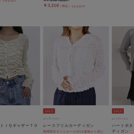
54％OFF
￥3,218
54％OFF
archives
archives
トＪＱギャザーＴＯ
レースフリルカーディガン
ハートボタ
ディガン
期間限定タイムセールSALE価格から更に