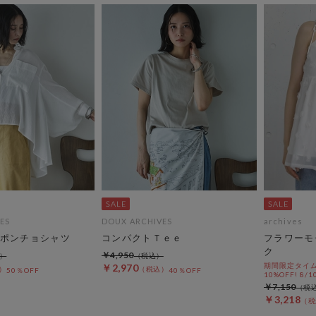
ES
DOUX ARCHIVES
archives
ポンチョシャツ
コンパクトＴｅｅ
フラワーモ
ク
￥4,950
期間限定タイム
￥2,970
50％OFF
40％OFF
10%OFF! 8/1
￥7,150
￥3,218