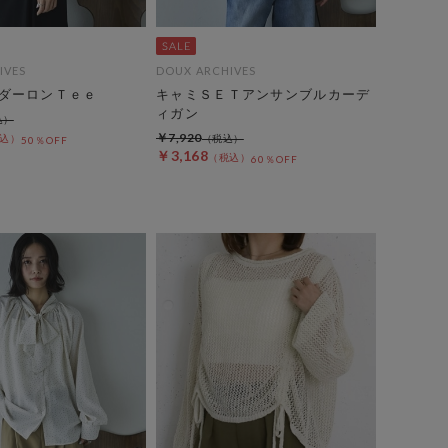
IVES
DOUX ARCHIVES
ダーロンＴｅｅ
キャミＳＥＴアンサンブルカーデ
ィガン
￥7,920
50％OFF
￥3,168
60％OFF