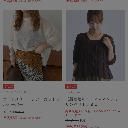
￥2,376
￥6,435
28％OFF
10％OFF
DOUX ARCHIVES
archives
サイドスリットシアーカットプ
【新色追加！】２ｗａｙシャー
ルオーバー
リングリボンＢＬ
期間限定タイムセール10%OFF! 8/10
￥6,600
10:00まで
￥3,960
40％OFF
￥5,500
￥4,950
10％OFF