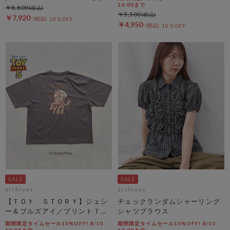
10:00まで
￥8,800
￥5,500
￥7,920
10％OFF
￥4,950
10％OFF
archives
archives
【ＴＯＹ ＳＴＯＲＹ】ジェシ
チェックランダムシャーリング
ー＆ブルズアイ／プリントＴチ
シャツブラウス
ャコール
期間限定タイムセール10%OFF! 8/10
期間限定タイムセール10%OFF! 8/10
10:00まで
10:00まで