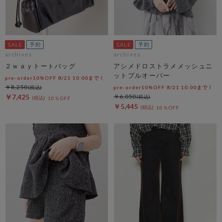
archives
archives
２ｗａｙトートバッグ
アシメドロストラメメッシュニ
ットプルオーバー
pre-order10%OFF 8/21 10:00まで！
￥8,250
pre-order10%OFF 8/21 10:00まで！
￥7,425
￥6,050
10％OFF
￥5,445
10％OFF