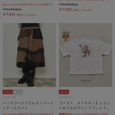
￥8,800
pre-order10%OFF 8/21 10:00まで！
￥8,250
￥7,920
10％OFF
￥7,425
10％OFF
archives
archives
パッチワークフリルティアード
【ＴＯＹ ＳＴＯＲＹ】ジェシ
ミディスカート
ー＆ブルズアイ／プリントＴオ
フ
pre-order10%OFF 8/21 10:00まで！
期間限定タイムセール10%OFF! 8/10