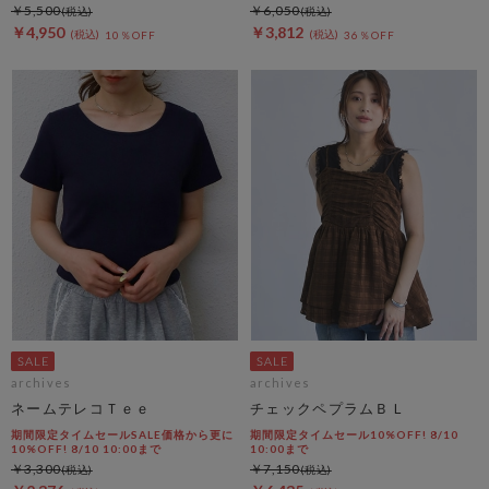
￥5,500
￥6,050
￥4,950
￥3,812
10％OFF
36％OFF
archives
archives
ネームテレコＴｅｅ
チェックペプラムＢＬ
期間限定タイムセールSALE価格から更に
期間限定タイムセール10%OFF! 8/10
10%OFF! 8/10 10:00まで
10:00まで
￥3,300
￥7,150