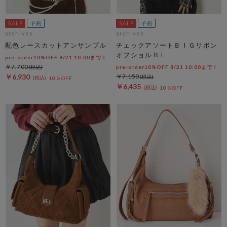
archives
archives
配色レースカットアンサンブル
チェックアソートＢＩＧリボン
オフショルＢＬ
pre-order10%OFF 8/21 10:00まで！
￥7,700
pre-order10%OFF 8/21 10:00まで！
￥6,930
￥7,150
10％OFF
￥6,435
10％OFF