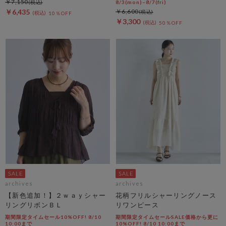
￥7,150
8/3(mon)~8/7(fri)
￥6,435
￥6,600
10％OFF
￥3,300
50％OFF
archives
archives
【新色追加！】２ｗａｙシャー
花柄フリルシャーリングノース
リングリボンＢＬ
リワンピース
期間限定タイムセール10%OFF! 8/10
期間限定タイムセールSALE価格から更に
10:00まで
10%OFF! 8/10 10:00まで