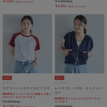
￥5,891
￥7,150
36％OFF
￥6,435
10％OFF
archives
archives
ラグランバイカラーチビＴＥＥ
レースフレンチＷ－ＺＩＰパー
カー
期間限定タイムセールSALE価格から更に
10%OFF! 8/10 10:00まで
期間限定タイムセール10%OFF! 8/10
￥3,850
10:00まで
￥1,733
￥6,050
54％OFF