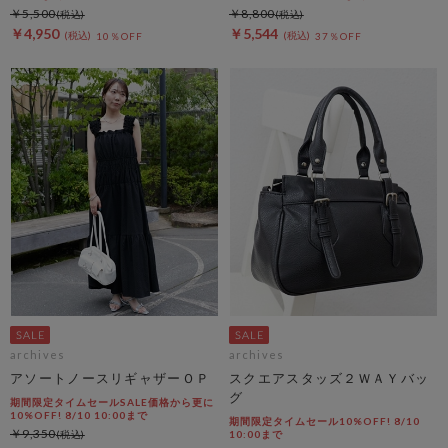
￥5,500
￥8,800
￥4,950
￥5,544
10％OFF
37％OFF
archives
archives
アソートノースリギャザーＯＰ
スクエアスタッズ２ＷＡＹバッ
グ
期間限定タイムセールSALE価格から更に
10%OFF! 8/10 10:00まで
期間限定タイムセール10%OFF! 8/10
￥9,350
10:00まで