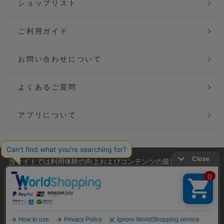
ショップリスト
ご利用ガイド
お問い合わせについて
よくあるご質問
アプリについて
当サイトでは利用体験の向上およびコンテンツの最適な提供、ト
会社概要
特定商取引法に基づく表記
ラフィックの分析を目的としてCookieを使用しています。
サイトの閲覧を継続された場合、Cookieの利用に同意したことも
ご利用規約
個人情報保護方針
のといたします。
詳細については
プライバシーポリシー
をご確認ください。
Copyright(C) P&M co.,ltd All Rights Reserved.
承諾する