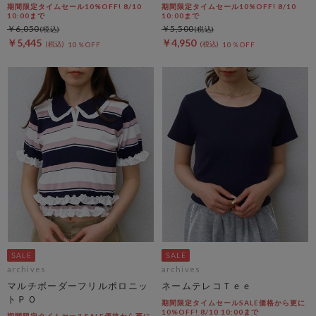
期間限定タイムセール10%OFF! 8/10
期間限定タイムセール10%OFF! 8/10
10:00まで
10:00まで
￥6,050
￥5,500
￥5,445
￥4,950
10％OFF
10％OFF
archives
archives
マルチボーダーフリルポロニッ
ネームテレコＴｅｅ
トＰＯ
期間限定タイムセールSALE価格から更に
10%OFF! 8/10 10:00まで
期間限定タイムセールSALE価格から更に