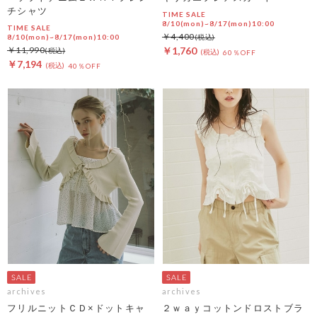
チシャツ
TIME SALE
8/10(mon)~8/17(mon)10:00
TIME SALE
￥4,400
8/10(mon)~8/17(mon)10:00
￥11,990
￥1,760
60％OFF
￥7,194
40％OFF
archives
archives
フリルニットＣＤ×ドットキャ
２ｗａｙコットンドロストブラ