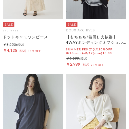
archives
DOUX ARCHIVES
ドットキャミワンピース
【もちもち/着回し力抜群】
4WAYボンディングオフショル
￥8,250
プルオーバー
SUMMER FES プラス20%OFF
￥4,125
50％OFF
8/10(mon)~8/17(mon)10:00
￥9,999
￥2,999
70％OFF