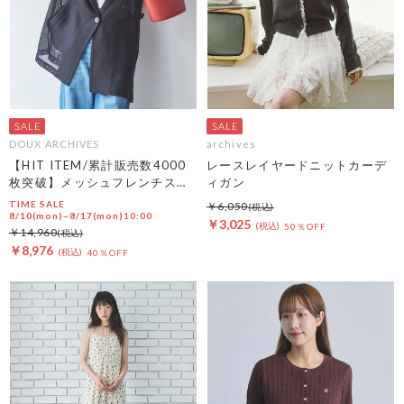
DOUX ARCHIVES
archives
【HIT ITEM/累計販売数4000
レースレイヤードニットカーデ
枚突破】メッシュフレンチスリ
ィガン
ーブジャケット／
TIME SALE
￥6,050
8/10(mon)~8/17(mon)10:00
￥3,025
50％OFF
￥14,960
￥8,976
40％OFF