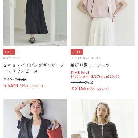
archives
DOUX ARCHIVES
２ｗａｙパイピングギャザーノ
袖折り返しＴシャツ
ースリワンピース
TIME SALE
8/10(mon)~8/17(mon)10:00
￥7,920
￥5,390
￥5,544
30％OFF
￥2,156
60％OFF