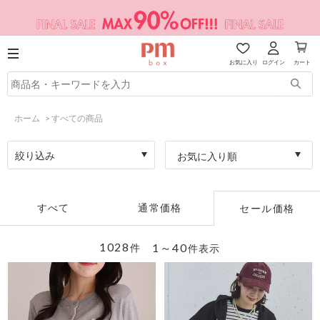
お気に入り
ログイン
カート
ホーム
>
すべての商品
絞り込み
お気に入り順
すべて
通常価格
セール価格
1028
1～40
件
件表示