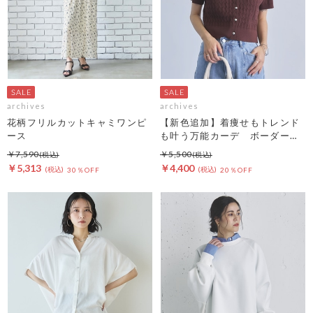
archives
archives
花柄フリルカットキャミワンピ
【新色追加】着痩せもトレンド
ース
も叶う万能カーデ ボーダーア
ソートハーフスリーブケーブル
￥7,590
￥5,500
ニットカーディガン
￥5,313
￥4,400
30％OFF
20％OFF