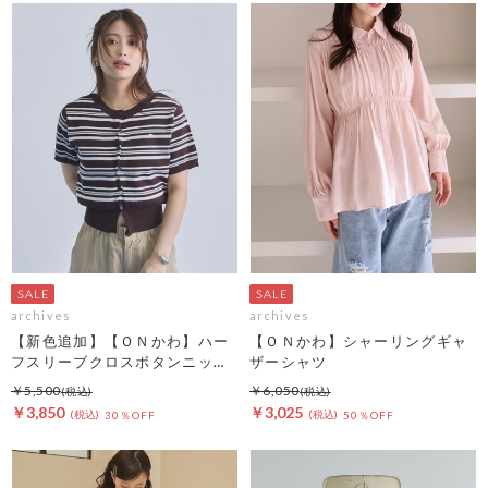
archives
archives
【新色追加】【ＯＮかわ】ハー
【ＯＮかわ】シャーリングギャ
フスリーブクロスボタンニット
ザーシャツ
カーディガン
￥5,500
￥6,050
￥3,850
￥3,025
30％OFF
50％OFF