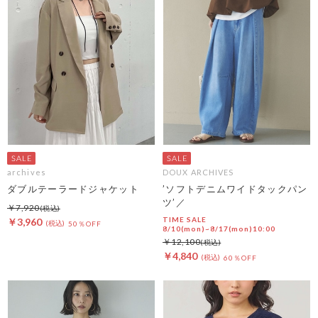
archives
DOUX ARCHIVES
ダブルテーラードジャケット
’ソフトデニムワイドタックパン
ツ’／
￥7,920
TIME SALE
￥3,960
50％OFF
8/10(mon)~8/17(mon)10:00
￥12,100
￥4,840
60％OFF