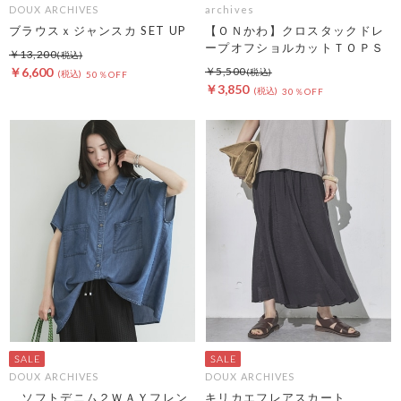
DOUX ARCHIVES
archives
ブラウスｘジャンスカ SET UP
【ＯＮかわ】クロスタックドレ
ープオフショルカットＴＯＰＳ
￥13,200
￥6,600
￥5,500
50％OFF
￥3,850
30％OFF
DOUX ARCHIVES
DOUX ARCHIVES
ソフトデニム２ＷＡＹフレン
キリカエフレアスカート