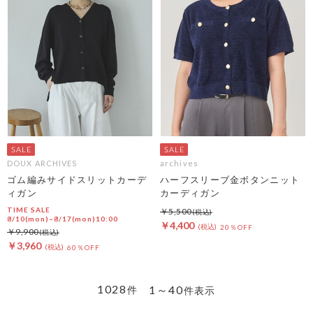
DOUX ARCHIVES
archives
ゴム編みサイドスリットカーデ
ハーフスリーブ金ボタンニット
ィガン
カーディガン
TIME SALE
￥5,500
8/10(mon)~8/17(mon)10:00
￥4,400
20％OFF
￥9,900
￥3,960
60％OFF
1028
1～40
件
件表示