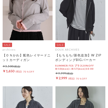
archives
DOUX ARCHIVES
【ＯＮかわ】配色レイヤードニ
【もちもち/新色追加】W ZIP
ットカーディガン
ボンディングBIGパーカー
SUMMER FES プラス20%OFF
￥5,500
8/10(mon)~8/17(mon)10:00
￥1,650
70％OFF
￥9,999
￥2,999
70％OFF