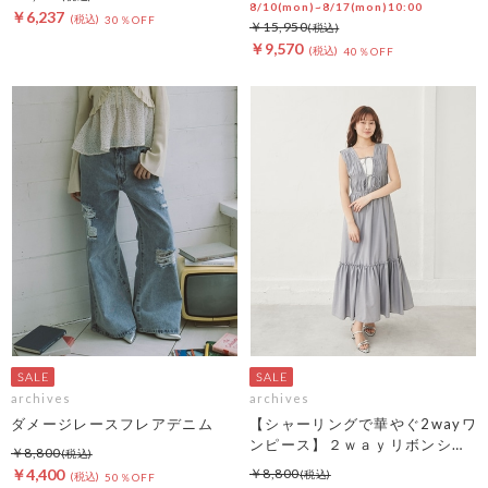
8/10(mon)~8/17(mon)10:00
￥6,237
30％OFF
￥15,950
￥9,570
40％OFF
archives
archives
ダメージレースフレアデニム
【シャーリングで華やぐ2wayワ
ンピース】２ｗａｙリボンシャ
￥8,800
ーリングノースリワンピース
￥4,400
￥8,800
50％OFF