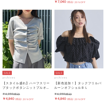
￥7,040
20％OFF
archives
archives
【スタイル盛れ】ハーフスリー
【新色追加！】タックフリルバ
ブタックボタンニットプルオー
ルーンオフショルＢＬ
バー
￥6,050
￥6,050
￥4,840
￥4,840
20％OFF
20％OFF