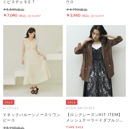
ミビスチェＳＥＴ
ウス
￥8,800
￥4,950
￥7,040
￥3,960
20％OFF
20％OFF
archives
DOUX ARCHIVES
Ｖネックバルーンノースリワン
【ロングシーズンHIT ITEM】
ピース
メッシュテーラードダブルジャ
ケット
TIME SALE
￥8,910