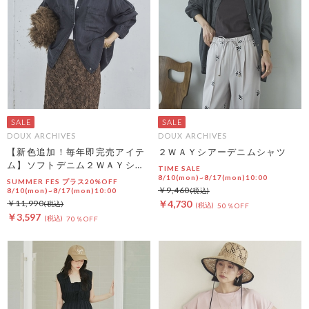
DOUX ARCHIVES
DOUX ARCHIVES
【新色追加！毎年即完売アイテ
２ＷＡＹシアーデニムシャツ
ム】ソフトデニム２ＷＡＹシャ
TIME SALE
ツ
8/10(mon)~8/17(mon)10:00
SUMMER FES プラス20%OFF
￥9,460
8/10(mon)~8/17(mon)10:00
￥11,990
￥4,730
50％OFF
￥3,597
70％OFF