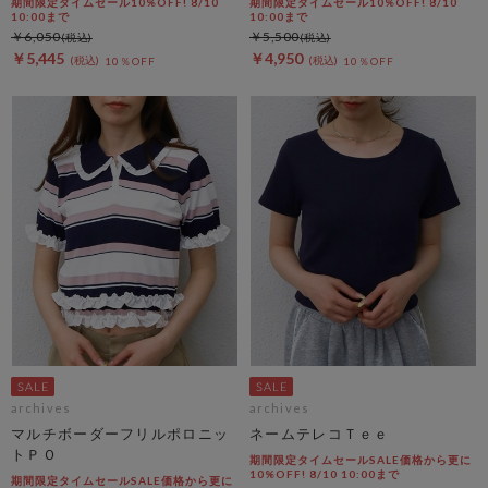
期間限定タイムセール10%OFF! 8/10
期間限定タイムセール10%OFF! 8/10
10:00まで
10:00まで
￥6,050
￥5,500
￥5,445
￥4,950
10％OFF
10％OFF
archives
archives
マルチボーダーフリルポロニッ
ネームテレコＴｅｅ
トＰＯ
期間限定タイムセールSALE価格から更に
10%OFF! 8/10 10:00まで
期間限定タイムセールSALE価格から更に