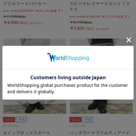
フリルフードパーカー
３ピースレイヤードカットＴＯ
ＰＳ
pre-order10%OFF 8/21 10:00まで！
￥7,700
pre-order10%OFF 8/21 10:00まで！
￥6,930
￥8,250
10％OFF
￥7,425
10％OFF
archives
archives
ホイップタックスカート
パッチワークフリルティアード