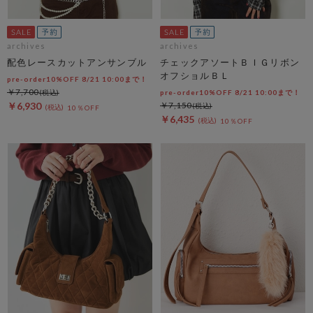
archives
archives
配色レースカットアンサンブル
チェックアソートＢＩＧリボン
オフショルＢＬ
pre-order10%OFF 8/21 10:00まで！
￥7,700
pre-order10%OFF 8/21 10:00まで！
￥6,930
￥7,150
10％OFF
￥6,435
10％OFF