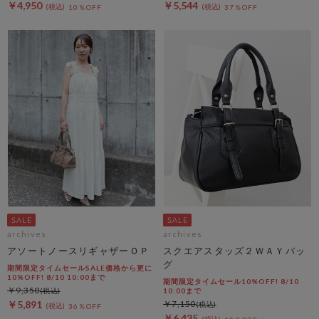
￥4,950
￥5,544
10％OFF
37％OFF
archives
archives
アソートノースリギャザーＯＰ
スクエアスタッズ２ＷＡＹバッ
グ
期間限定タイムセールSALE価格から更に
10%OFF! 8/10 10:00まで
期間限定タイムセール10%OFF! 8/10
￥9,350
10:00まで
￥5,891
￥7,150
36％OFF
￥6,435