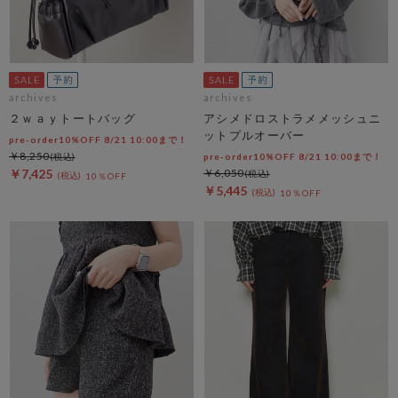
archives
archives
２ｗａｙトートバッグ
アシメドロストラメメッシュニ
ットプルオーバー
pre-order10%OFF 8/21 10:00まで！
￥8,250
pre-order10%OFF 8/21 10:00まで！
￥7,425
￥6,050
10％OFF
￥5,445
10％OFF