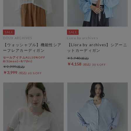
DOUX ARCHIVES
Liora by archives
【ウォッシャブル】機能性シア
【Liora by archives】シアーニ
ーフレアカーディガン
ットカーディガン
セールアイテムALL10%OFF
￥5,940
8/3(mon)~8/7(fri)
￥4,158
30％OFF
￥9,999
￥3,999
60％OFF