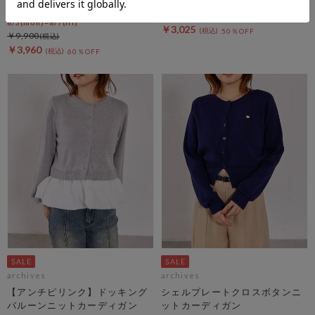
セールアイテムALL10%OFF
￥6,050
8/3(mon)~8/7(fri)
￥3,025
50％OFF
￥9,900
￥3,960
60％OFF
archives
archives
【アンチピリンク】ドッキング
シェルプレートクロスボタンニ
バルーンニットカーディガン
ットカーディガン