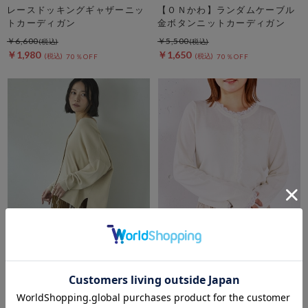
レースドッキングギャザーニッ
【ＯＮかわ】ランダムケーブル
トカーディガン
金ボタンニットカーディガン
￥6,600
￥5,500
￥1,980
￥1,650
70％OFF
70％OFF
DOUX ARCHIVES
archives
ゴム編みサイドスリットカーデ
レースレイヤードニットカーデ
ィガン
ィガン