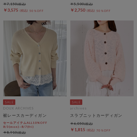
￥7,150
￥5,500
￥3,575
￥2,750
50％OFF
50％OFF
DOUX ARCHIVES
archives
裾レースカーディガン
スラブニットカーディガン
セールアイテムALL10%OFF
￥6,050
8/3(mon)~8/7(fri)
￥1,815
70％OFF
￥8,910