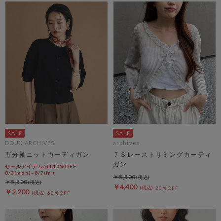
DOUX ARCHIVES
archives
五分袖ニットカーディガン
７Ｓレーストリミングカーディ
ガン
セールアイテムALL10%OFF
8/3(mon)~8/7(fri)
￥5,500
￥5,500
￥4,400
20％OFF
￥2,200
60％OFF