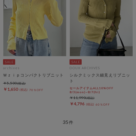
archives
DOUX ARCHIVES
Ｗｚｉｐコンパクトリブニット
シルクミックス細見えリブニッ
ト
￥5,500
セールアイテムALL10%OFF
￥1,650
70％OFF
8/3(mon)~8/7(fri)
￥11,990
￥4,796
60％OFF
35
件