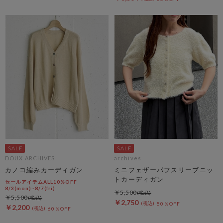
DOUX ARCHIVES
archives
カノコ編みカーディガン
ミニフェザーパフスリーブニッ
トカーディガン
セールアイテムALL10%OFF
8/3(mon)~8/7(fri)
￥5,500
￥5,500
￥2,750
50％OFF
￥2,200
60％OFF