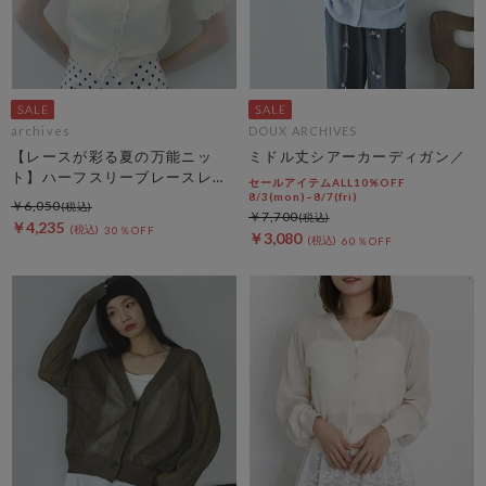
archives
DOUX ARCHIVES
【レースが彩る夏の万能ニッ
ミドル丈シアーカーディガン／
ト】ハーフスリーブレースレイ
セールアイテムALL10%OFF
ヤードニットカーディガン
8/3(mon)~8/7(fri)
￥6,050
￥7,700
￥4,235
30％OFF
￥3,080
60％OFF