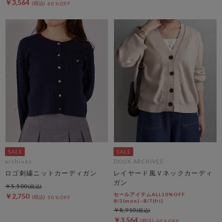
￥3,564
60％OFF
archives
DOUX ARCHIVES
ロゴ刺繍ニットカーディガン
レイヤード風Ｖネックカーディ
ガン
￥5,500
セールアイテムALL10%OFF
￥2,750
50％OFF
8/3(mon)~8/7(fri)
￥8,910
￥3,564
60％OFF