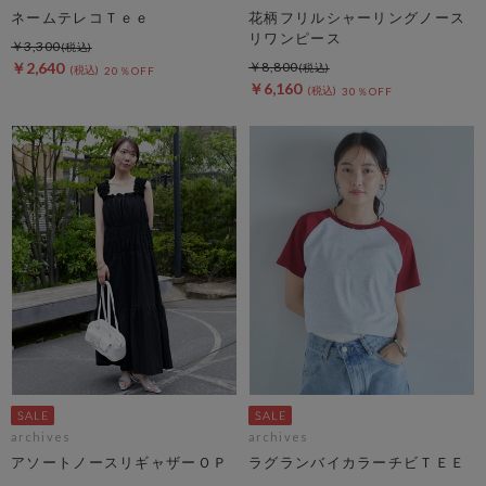
ネームテレコＴｅｅ
花柄フリルシャーリングノース
リワンピース
￥3,300
￥2,640
￥8,800
20％OFF
￥6,160
30％OFF
archives
archives
アソートノースリギャザーＯＰ
ラグランバイカラーチビＴＥＥ