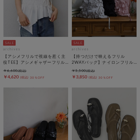
archives
archives
【アシメフリルで視線を惹く主
【持つだけで映えるフリル
役TEE】アシメギャザーフリル
2WAYバッグ】ナイロンフリル
ＴＥＥ
２ＷＡＹバッグ
￥6,600
￥5,500
￥4,620
￥3,850
30％OFF
30％OFF