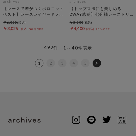
archives
archives
【レースで差がつくポロニット
【トップス風にも楽しめる
ベスト】レースレイヤードノー
2WAY感覚】七分袖レーストリ
スリポロニットベスト
ム透かしニットカーディガン
￥6,050
￥5,500
￥3,025
￥4,400
50％OFF
20％OFF
492
1～40
件
件表示
1
2
3
4
5