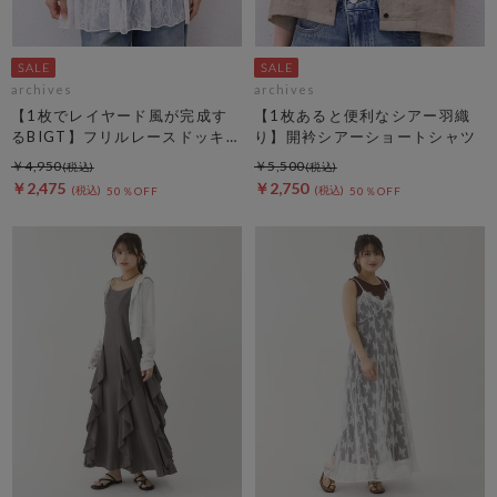
archives
archives
【1枚でレイヤード風が完成す
【1枚あると便利なシアー羽織
るBIGT】フリルレースドッキン
り】開衿シアーショートシャツ
グＢＩＧＴＥＥ
￥4,950
￥5,500
￥2,475
￥2,750
50％OFF
50％OFF