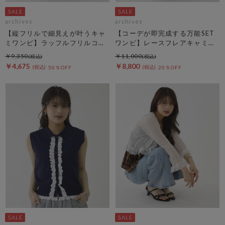
archives
archives
【縦フリルで細見えが叶うキャ
【コーデが即完成する万能SET
ミワンピ】ラッフルフリルコッ
ワンピ】レースフレアキャミＯ
トン楊柳キャミワンピース
Ｐ×ノースカットリブＯＰＳＥ
￥9,350
￥11,000
Ｔ
￥4,675
￥8,800
50％OFF
20％OFF