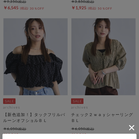
￥9,350
￥3,850
￥6,545
￥1,925
30％OFF
50％OFF
archives
archives
【新色追加！】タックフリルバ
チェック２ｗａｙシャーリング
ルーンオフショルＢＬ
ＢＬ
￥6,050
￥6,050
￥4,840
￥4,840
20％OFF
20％OFF