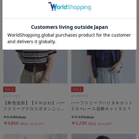
archives
archives
【新色追加】【ＯＮかわ】ハー
ハーフスリーブハリヌキカット
フスリーブクロスボタンニット
ＣＤ×レース花柄キャミＳＥＴ
カーディガン
￥5,500
￥7,150
￥3,850
￥5,720
30％OFF
20％OFF