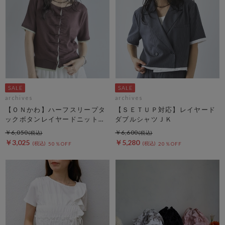
archives
archives
【ＯＮかわ】ハーフスリープタ
【ＳＥＴＵＰ対応】レイヤード
ックボタンレイヤードニットカ
ダブルシャツＪＫ
ーディガン
￥6,050
￥6,600
￥3,025
￥5,280
50％OFF
20％OFF