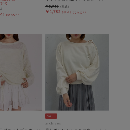
(fri)
￥5,940
￥1,782
70％OFF
60％OFF
archives
ラブニットプルオーバ
肩リボンワンショルスウェット／