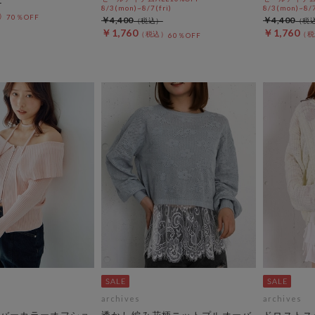
8/3(mon)~8/7(fri)
8/3(mon)~8/7
70％OFF
￥4,400
￥4,400
￥1,760
￥1,760
60％OFF
archives
archives
バーカラーオフショ
透かし編み花柄ニットプルオーバ
ドロストス