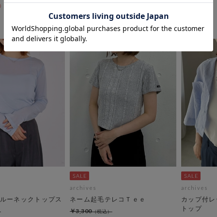
￥1,650
50％OFF
50％OFF
archives
archives
ルーネックトップス
ネーム起毛テレコＴｅｅ
カップ付レ
トップ
￥3,300