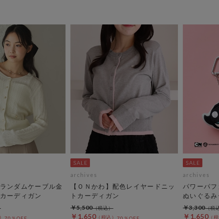
archives
archives
ランダムケーブル金
【ＯＮかわ】配色レイヤードニッ
パワーパフ
カーディガン
トカーディガン
ぬいぐるみ
￥5,500
￥3,300
￥1,650
￥1,650
70％OFF
70％OFF