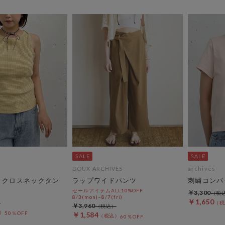
DOUX ARCHIVES
archives
Ｄクロスネックタン
ラップワイドパンツ
刺繍コンパ
セールアイテムALL10%OFF
￥3,300
8/3(mon)~8/7(fri)
￥1,650
￥3,960
50％OFF
￥1,584
60％OFF