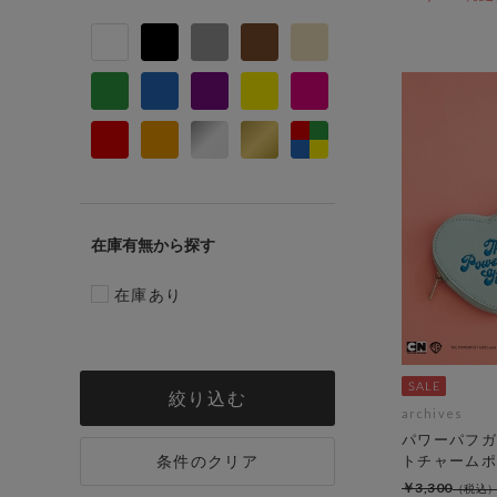
在庫有無
在庫あり
絞り込む
archives
パワーパフガ
条件のクリア
トチャームポ
￥3,300