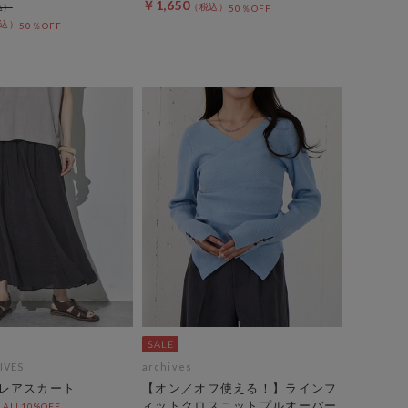
￥1,650
50％OFF
50％OFF
IVES
archives
レアスカート
【オン／オフ使える！】ラインフ
ィットクロスニットプルオーバー
LL10%OFF