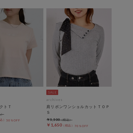
archives
クトＴ
肩リボンワンショルカットＴＯＰ
Ｓ
￥5,500
50％OFF
￥1,650
70％OFF