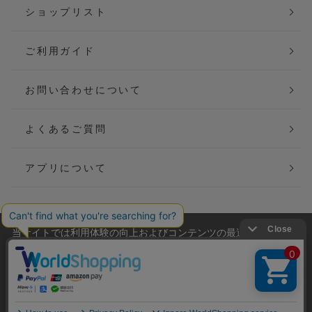
ショップリスト
ご利用ガイド
お問い合わせについて
よくあるご質問
アプリについて
当サイトでは利用体験の向上およびコンテンツの最適な提供、ト
会社概要
特定商取引法に基づく表記
ラフィックの分析を目的としてCookieを使用しています。
サイトの閲覧を継続された場合、Cookieの利用に同意したことも
ご利用規約
個人情報保護方針
のといたします。
詳細については
プライバシーポリシー
をご確認ください。
Copyright(C) P&M co.,ltd All Rights Reserved.
承諾する