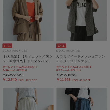
DOUX ARCHIVES
DOUX ARCHIVES
【EC限定】【ＵＶカット／防シ
カラミツイードメッシュフレン
ワ／吸水速乾】ドルマンパフジ
チスリーブジャケット
ャケット
セールアイテムALL10%OFF
セールアイテムALL10%OFF
8/3(mon)~8/7(fri)
8/3(mon)~8/7(fri)
￥20,900
￥19,998
￥12,540
￥11,998
40％OFF
40％OFF