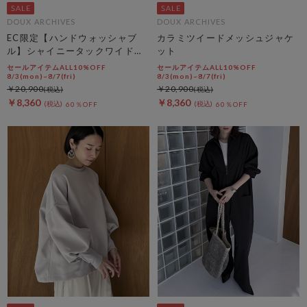
DOUX ARCHIVES
DOUX ARCHIVES
EC限定【ハンドウォッシャブ
カラミツイードメッシュジャケ
ル】シャイニータックワイドパ
ット
ンツ
セールアイテムALL10%OFF
セールアイテムALL10%OFF
8/3(mon)~8/7(fri)
8/3(mon)~8/7(fri)
￥20,900
￥20,900
￥8,360
￥8,360
60％OFF
60％OFF