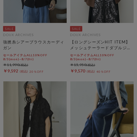
DOUX ARCHIVES
DOUX ARCHIVES
強撚糸シアーブラウスカーディ
【ロングシーズンHIT ITEM】
ガン
メッシュテーラードダブルジャ
ケット
セールアイテムALL10%OFF
セールアイテムALL10%OFF
8/3(mon)~8/7(fri)
8/3(mon)~8/7(fri)
￥11,990
￥15,950
￥9,592
￥9,570
20％OFF
40％OFF