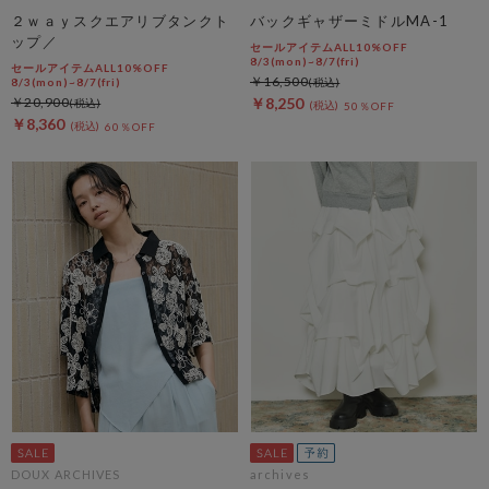
２ｗａｙスクエアリブタンクト
バックギャザーミドルMA-1
ップ／
セールアイテムALL10%OFF
8/3(mon)~8/7(fri)
セールアイテムALL10%OFF
￥16,500
8/3(mon)~8/7(fri)
￥20,900
￥8,250
50％OFF
￥8,360
60％OFF
DOUX ARCHIVES
archives