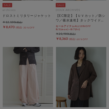
archives
DOUX ARCHIVES
ドロストミリタリージャケット
【EC限定】【ＵＶカット／防シ
ワ／吸水速乾】タックワイドカ
￥12,100
ーゴパンツ
セールアイテムALL10%OFF
￥8,470
30％OFF
8/3(mon)~8/7(fri)
￥20,900
￥8,360
60％OFF