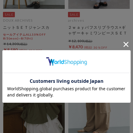
DOUX ARCHIVES
archives
ニットＳＥＴジャンスカ
２ｗａｙパフスリブラウス×ギ
ャザーキャミワンピースＳＥＴ
セールアイテムALL10%OFF
8/3(mon)~8/7(fri)
￥12,100
￥14,300
￥8,470
30％OFF
￥8,580
40％OFF