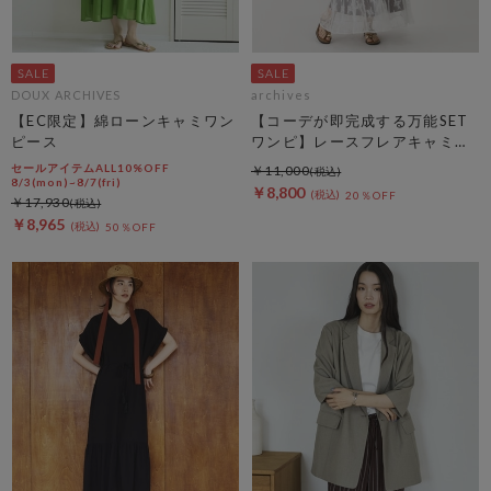
DOUX ARCHIVES
archives
【EC限定】綿ローンキャミワン
【コーデが即完成する万能SET
ピース
ワンピ】レースフレアキャミＯ
Ｐ×ノースカットリブＯＰＳＥ
セールアイテムALL10%OFF
￥11,000
Ｔ
8/3(mon)~8/7(fri)
￥8,800
20％OFF
￥17,930
￥8,965
50％OFF