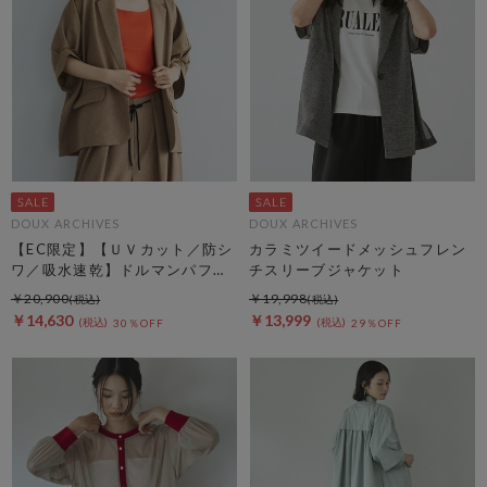
DOUX ARCHIVES
DOUX ARCHIVES
【EC限定】【ＵＶカット／防シ
カラミツイードメッシュフレン
ワ／吸水速乾】ドルマンパフジ
チスリーブジャケット
ャケット
￥20,900
￥19,998
￥14,630
￥13,999
30％OFF
29％OFF