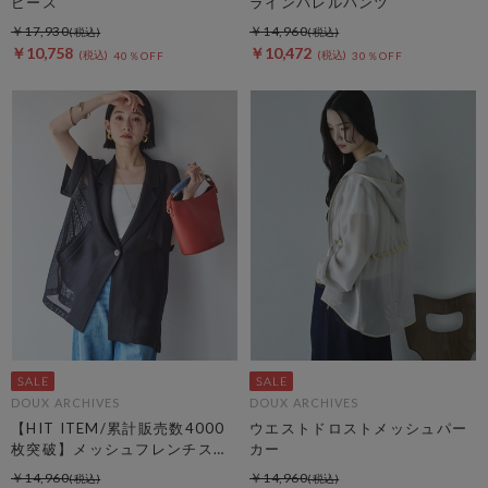
ピース
ラインバレルパンツ
￥17,930
￥14,960
￥10,758
￥10,472
40％OFF
30％OFF
DOUX ARCHIVES
DOUX ARCHIVES
【HIT ITEM/累計販売数4000
ウエストドロストメッシュパー
枚突破】メッシュフレンチスリ
カー
ーブジャケット／
￥14,960
￥14,960