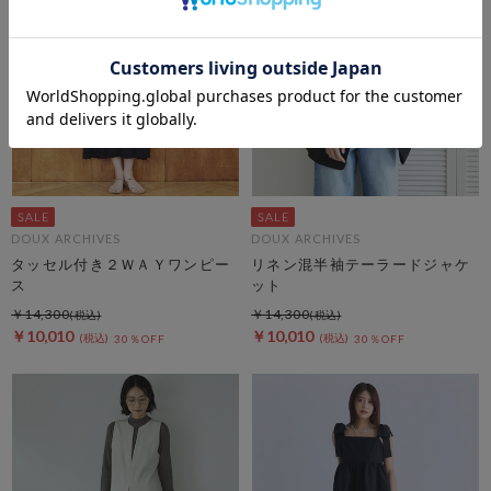
DOUX ARCHIVES
DOUX ARCHIVES
タッセル付き２ＷＡＹワンピー
リネン混半袖テーラードジャケ
ス
ット
￥14,300
￥14,300
￥10,010
￥10,010
30％OFF
30％OFF