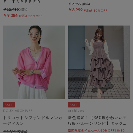
Ｅ ＴＡＰＥＲＥＤ
￥9,999
￥12,980
￥8,999
10％OFF
￥9,086
30％OFF
DOUX ARCHIVES
archives
トリコットシフォンドルマンカ
新色追加！【360度かわいい主
ーディガン
役級バルーンワンピ】タックバ
ルーンノースリギャザーワンピ
期間限定タイムセール10%OFF! 8/10
￥17,930