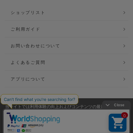
ショップリスト
ご利用ガイド
お問い合わせについて
よくあるご質問
アプリについて
当サイトでは利用体験の向上およびコンテンツの最適な提供、ト
会社概要
特定商取引法に基づく表記
ラフィックの分析を目的としてCookieを使用しています。
サイトの閲覧を継続された場合、Cookieの利用に同意したことも
ご利用規約
個人情報保護方針
のといたします。
詳細については
プライバシーポリシー
をご確認ください。