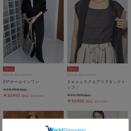
DOUX ARCHIVES
DOUX ARCHIVES
ZIPオールインワン
２ｗａｙスクエアリブタンクト
ップ／
￥20,900
￥10,450
￥20,900
50％OFF
￥10,450
50％OFF