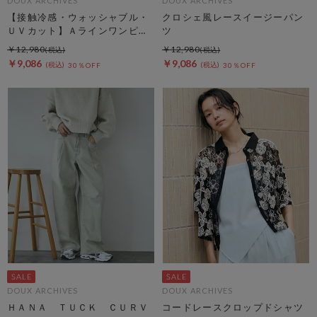
DOUX ARCHIVES
DOUX ARCHIVES
【接触冷感・ウォッシャブル・
クロシェ風レースイージーパン
ＵＶカット】Ａラインワンピー
ツ
ス
￥12,980
￥12,980
￥9,086
￥9,086
30％OFF
30％OFF
DOUX ARCHIVES
DOUX ARCHIVES
ＨＡＮＡ ＴＵＣＫ ＣＵＲＶ
コードレースクロップドシャツ