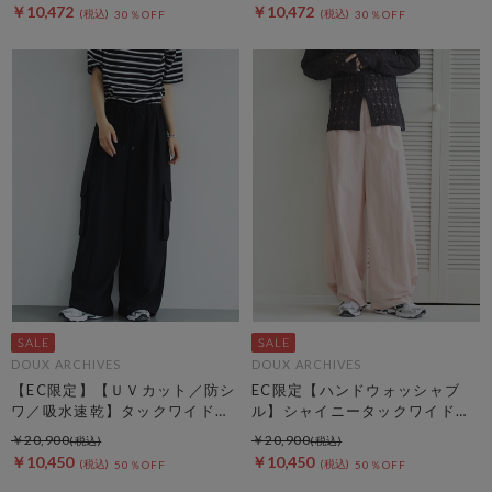
￥10,472
￥10,472
30％OFF
30％OFF
DOUX ARCHIVES
DOUX ARCHIVES
【EC限定】【ＵＶカット／防シ
EC限定【ハンドウォッシャブ
ワ／吸水速乾】タックワイドカ
ル】シャイニータックワイドパ
ーゴパンツ
ンツ
￥20,900
￥20,900
￥10,450
￥10,450
50％OFF
50％OFF