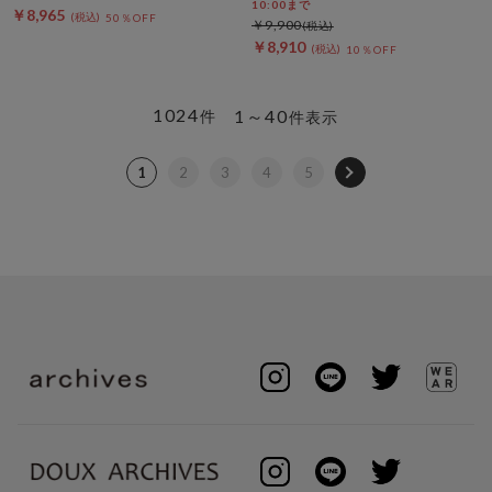
ース
10:00まで
￥8,965
50％OFF
￥9,900
￥8,910
10％OFF
1024
1～40
件
件表示
1
2
3
4
5