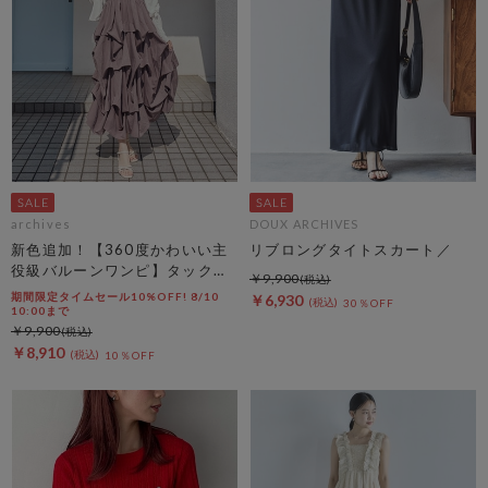
archives
DOUX ARCHIVES
新色追加！【360度かわいい主
リブロングタイトスカート／
役級バルーンワンピ】タックバ
￥9,900
ルーンノースリギャザーワンピ
期間限定タイムセール10%OFF! 8/10
￥6,930
30％OFF
ース
10:00まで
￥9,900
￥8,910
10％OFF