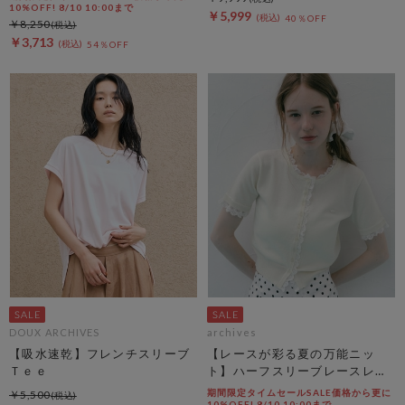
10%OFF! 8/10 10:00まで
￥5,999
40％OFF
￥8,250
￥3,713
54％OFF
DOUX ARCHIVES
archives
【吸水速乾】フレンチスリーブ
【レースが彩る夏の万能ニッ
Ｔｅｅ
ト】ハーフスリーブレースレイ
ヤードニットカーディガン
期間限定タイムセールSALE価格から更に
￥5,500
10%OFF! 8/10 10:00まで