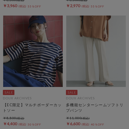
￥3,960
￥2,970
55％OFF
55％OFF
DOUX ARCHIVES
DOUX ARCHIVES
【EC限定】マルチボーダーカッ
多機能センターシームソフトリ
トソー
ブパンツ
￥8,800
￥11,000
￥4,400
￥6,600
50％OFF
40％OFF