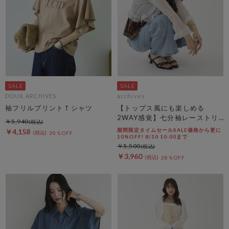
DOUX ARCHIVES
archives
袖フリルプリントＴシャツ
【トップス風にも楽しめる
2WAY感覚】七分袖レーストリ
￥5,940
ム透かしニットカーディガン
期間限定タイムセールSALE価格から更に
￥4,158
30％OFF
10%OFF! 8/10 10:00まで
￥5,500
￥3,960
28％OFF