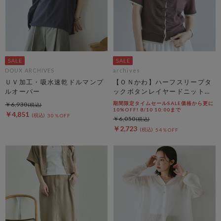
DOUX ARCHIVES
archives
ＵＶ加工・吸水速乾ドルマンプ
【ＯＮかわ】ハーフスリープタ
ルオーバー
ックボタンレイヤードニットカ
ーディガン
期間限定タイムセールSALE価格から更に
￥6,930
10%OFF! 8/10 10:00まで
￥4,851
30％OFF
￥6,050
￥2,723
54％OFF