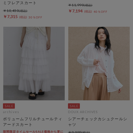
ミフレアスカート
￥11,990
￥10,450
￥7,194
40％OFF
￥7,315
30％OFF
archives
DOUX ARCHIVES
ボリュームフリルチュールティ
シアーチェックカシュクールシ
アードスカート
ャツ
期間限定タイムセールSALE価格から更に
￥9,999