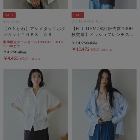
archives
DOUX ARCHIVES
【ＯＮかわ】アシメタックボタ
【HIT ITEM/累計販売数4000
ンカットＴＯＰＳ ５Ｓ
枚突破】メッシュフレンチスリ
ーブジャケット／
期間限定タイムセール10%OFF! 8/10
￥14,960
10:00まで
￥10,472
30％OFF
￥4,950
￥4,455
10％OFF