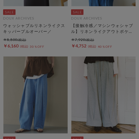
DOUX ARCHIVES
DOUX ARCHIVES
ウォッシャブルリネンライクス
【接触冷感／マシンウォシャブ
キッパープルオーバー／
ル】リネンライクアウトポケッ
トシャツ
￥8,800
￥7,920
￥6,160
￥4,752
30％OFF
40％OFF