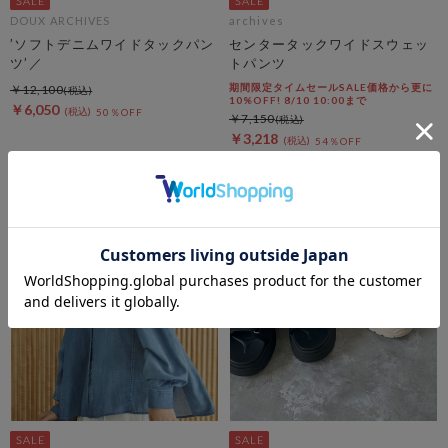
DOUX ARCHIVES
archives
’ソフトデニムワイドタックパン
センタータックワイドスウェッ
ツ’／
トパンツ
期間限定タイムセールSALE価格から更に
￥12,100
10%OFF! 8/10 10:00まで
￥6,050
50％OFF
￥7,150
￥3,218
54％OFF