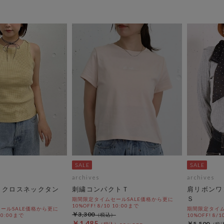
archives
archives
Ｄクロスネックタン
刺繍コンパクトＴ
肩リボンワ
Ｓ
期間限定タイムセールSALE価格から更に
10%OFF! 8/10 10:00まで
ールSALE価格から更に
期間限定タイム
￥3,300
 10:00まで
10%OFF! 8/1
￥1,485
￥5,500