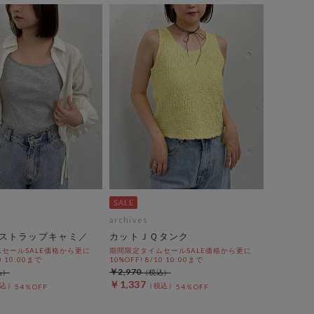
archives
ストラップキャミ／
カットＪＱタンク
セールSALE価格から更に
期間限定タイムセールSALE価格から更に
0 10:00まで
10%OFF! 8/10 10:00まで
￥2,970
￥1,337
54％OFF
54％OFF