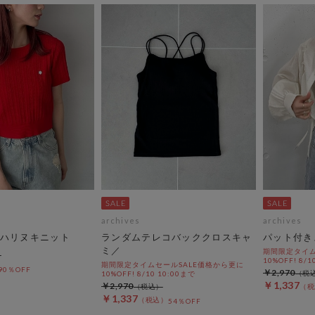
archives
archives
ハリヌキニット
ランダムテレコバッククロスキャ
パット付き
ミ／
期間限定タイム
10%OFF! 8/1
期間限定タイムセールSALE価格から更に
90％OFF
￥2,970
10%OFF! 8/10 10:00まで
￥1,337
￥2,970
￥1,337
54％OFF