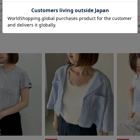
ールズバターカップ
ワンポイントショートシャツ
スラブカッ
ムポーチ
ス
期間限定タイムセールSALE価格から更に
10%OFF! 8/10 10:00まで
ールSALE価格から更に
期間限定タイム
￥5,500
 10:00まで
10%OFF! 8/1
￥1,485
￥3,300
73％OFF
￥1,485
55％OFF