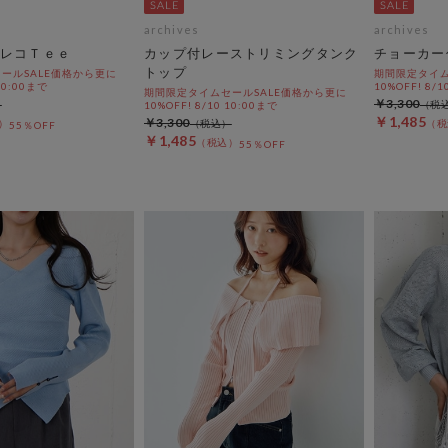
archives
archives
レコＴｅｅ
カップ付レーストリミングタンク
チョーカー
トップ
ールSALE価格から更に
期間限定タイム
 10:00まで
10%OFF! 8/1
期間限定タイムセールSALE価格から更に
￥3,300
10%OFF! 8/10 10:00まで
￥1,485
￥3,300
55％OFF
￥1,485
55％OFF