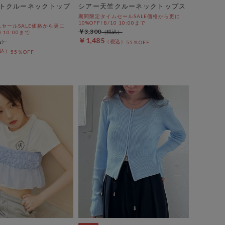
トクルーネックトップ
シアー天竺クルーネックトップス
期間限定タイムセールSALE価格から更に
10%OFF! 8/10 10:00まで
セールSALE価格から更に
￥3,300
0 10:00まで
￥1,485
55％OFF
55％OFF