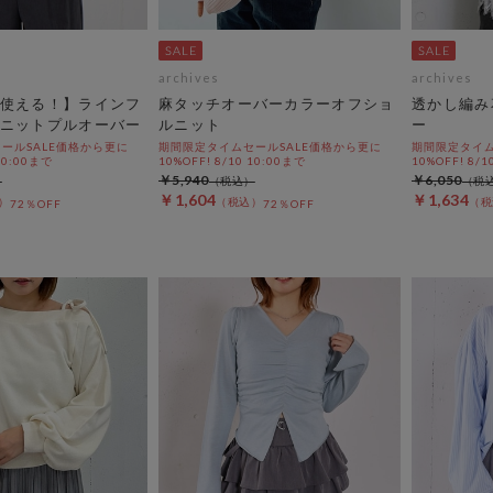
archives
archives
使える！】ラインフ
麻タッチオーバーカラーオフショ
透かし編み
ニットプルオーバー
ルニット
ー
ールSALE価格から更に
期間限定タイムセールSALE価格から更に
期間限定タイム
 10:00まで
10%OFF! 8/10 10:00まで
10%OFF! 8/1
￥5,940
￥6,050
￥1,604
￥1,634
72％OFF
72％OFF