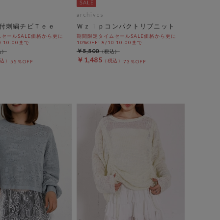
archives
付刺繍チビＴｅｅ
Ｗｚｉｐコンパクトリブニット
セールSALE価格から更に
期間限定タイムセールSALE価格から更に
0 10:00まで
10%OFF! 8/10 10:00まで
￥5,500
￥1,485
55％OFF
73％OFF