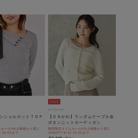
archives
ンショルカットＴＯＰ
【ＯＮかわ】ランダムケーブル金
ボタンニットカーディガン
セールSALE価格から更に
期間限定タイムセールSALE価格から更に
0 10:00まで
10%OFF! 8/10 10:00まで
￥5,500