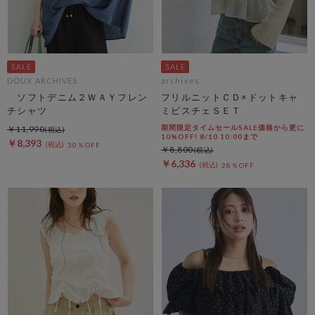
DOUX ARCHIVES
archives
ソフトデニム２ＷＡＹフレン
フリルニットＣＤ×ドットキャ
チシャツ
ミビスチェＳＥＴ
期間限定タイムセールSALE価格から更に
￥11,990
10%OFF! 8/10 10:00まで
￥8,393
30％OFF
￥8,800
￥6,336
28％OFF