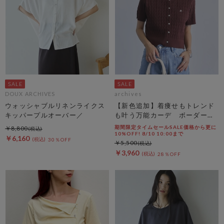
DOUX ARCHIVES
archives
ウォッシャブルリネンライクス
【新色追加】着痩せもトレンド
キッパープルオーバー／
も叶う万能カーデ ボーダーア
ソートハーフスリーブケーブル
期間限定タイムセールSALE価格から更に
￥8,800
ニットカーディガン
10%OFF! 8/10 10:00まで
￥6,160
30％OFF
￥5,500
￥3,960
28％OFF