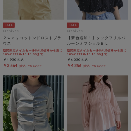
archives
archives
２ｗａｙコットンドロストブラ
【新色追加！】タックフリルバ
ウス
ルーンオフショルＢＬ
期間限定タイムセールSALE価格から更に
期間限定タイムセールSALE価格から更に
10%OFF! 8/10 10:00まで
10%OFF! 8/10 10:00まで
￥4,950
￥6,050
￥3,564
￥4,356
28％OFF
28％OFF