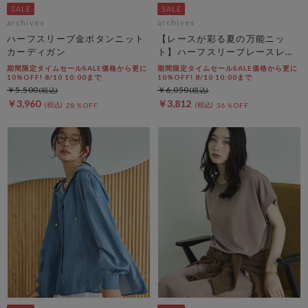
archives
archives
ハーフスリーブ金ボタンニット
【レースが彩る夏の万能ニッ
カーディガン
ト】ハーフスリーブレースレイ
ヤードニットカーディガン
期間限定タイムセールSALE価格から更に
期間限定タイムセールSALE価格から更に
10%OFF! 8/10 10:00まで
10%OFF! 8/10 10:00まで
￥5,500
￥6,050
￥3,960
￥3,812
28％OFF
36％OFF