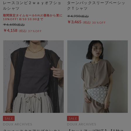
レースコンビ２ｗａｙオフショ
ターンバックスリーブベーシッ
ルシャツ
クＴシャツ
期間限定タイムセールSALE価格から更に
￥4,950
10%OFF! 8/10 10:00まで
￥3,465
30％OFF
￥6,600
￥4,158
37％OFF
DOUX ARCHIVES
DOUX ARCHIVES
２ｗａｙスクエアリブタンクト
【セットアップ対応】【1秒コ