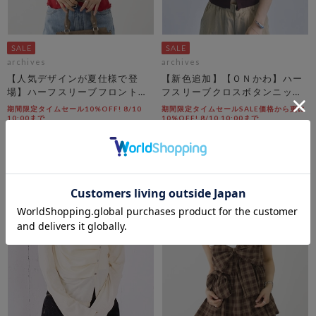
archives
archives
【人気デザインが夏仕様で登
【新色追加】【ＯＮかわ】ハー
場】ハーフスリーブフロントタ
フスリーブクロスボタンニット
ックカットＴＯＰＳ
カーディガン
期間限定タイムセール10%OFF! 8/10
期間限定タイムセールSALE価格から更に
10:00まで
10%OFF! 8/10 10:00まで
￥5,500
￥5,500
￥4,950
￥3,465
10％OFF
37％OFF