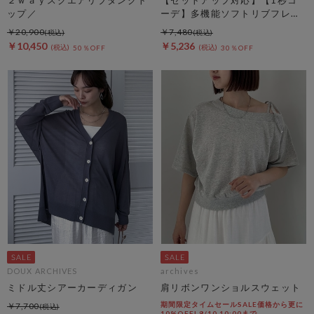
ップ／
ーデ】多機能ソフトリブフレン
チスリーブトップス
￥20,900
￥7,480
￥10,450
￥5,236
50％OFF
30％OFF
DOUX ARCHIVES
archives
ミドル丈シアーカーディガン
肩リボンワンショルスウェット
期間限定タイムセールSALE価格から更に
￥7,700
10%OFF! 8/10 10:00まで