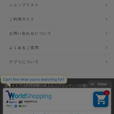
ショップリスト
ご利用ガイド
お問い合わせについて
よくあるご質問
アプリについて
当サイトでは利用体験の向上およびコンテンツの最適な提供、ト
会社概要
特定商取引法に基づく表記
ラフィックの分析を目的としてCookieを使用しています。
サイトの閲覧を継続された場合、Cookieの利用に同意したことも
ご利用規約
個人情報保護方針
のといたします。
詳細については
プライバシーポリシー
をご確認ください。
Copyright(C) P&M co.,ltd All Rights Reserved.
承諾する