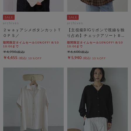
archives
archives
２ｗａｙアシメボタンカットＴ
【主役級BIGリボンで視線を独
ＯＰＳ／
り占め】チェックアソートＢＩ
Ｇリボンキャミビスチェ
期間限定タイムセール10%OFF! 8/10
期間限定タイムセール10%OFF! 8/10
10:00まで
10:00まで
￥4,950
￥6,600
￥4,455
￥5,940
10％OFF
10％OFF