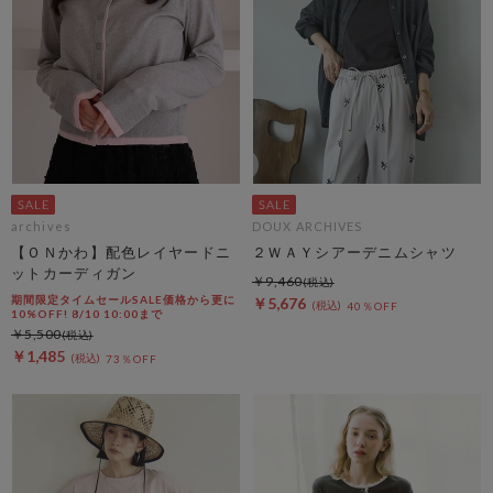
archives
DOUX ARCHIVES
【ＯＮかわ】配色レイヤードニ
２ＷＡＹシアーデニムシャツ
ットカーディガン
￥9,460
期間限定タイムセールSALE価格から更に
￥5,676
40％OFF
10%OFF! 8/10 10:00まで
￥5,500
￥1,485
73％OFF