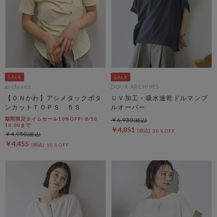
archives
DOUX ARCHIVES
【ＯＮかわ】アシメタックボタ
ＵＶ加工・吸水速乾ドルマンプ
ンカットＴＯＰＳ ５Ｓ
ルオーバー
期間限定タイムセール10%OFF! 8/10
￥6,930
10:00まで
￥4,851
30％OFF
￥4,950
￥4,455
10％OFF