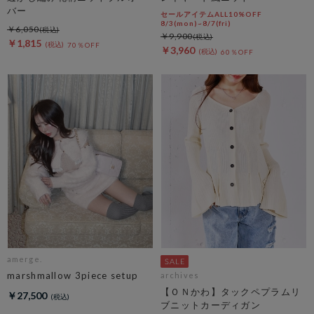
バー
セールアイテムALL10%OFF
8/3(mon)~8/7(fri)
￥6,050
￥9,900
￥1,815
70％OFF
￥3,960
60％OFF
amerge.
marshmallow 3piece setup
archives
【ＯＮかわ】タックペプラムリ
￥27,500
ブニットカーディガン