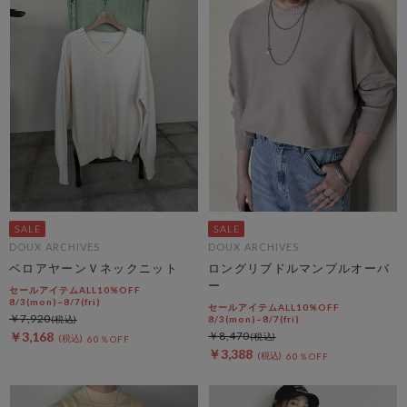
DOUX ARCHIVES
DOUX ARCHIVES
ベロアヤーンＶネックニット
ロングリブドルマンプルオーバ
ー
セールアイテムALL10%OFF
8/3(mon)~8/7(fri)
セールアイテムALL10%OFF
￥7,920
8/3(mon)~8/7(fri)
￥3,168
￥8,470
60％OFF
￥3,388
60％OFF