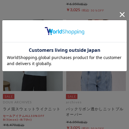
￥6,050
￥3,025
50％OFF
DOUX ARCHIVES
archives
ラメ混スウェットライクニット
バックリボン透かしニットプル
オーバー
セールアイテムALL10%OFF
8/3(mon)~8/7(fri)
￥6,050
￥8,470
￥3,025
50％OFF