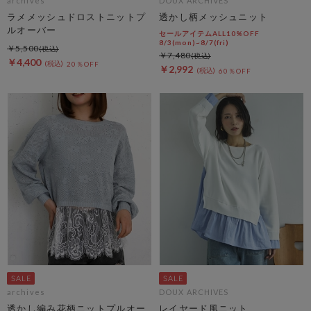
archives
DOUX ARCHIVES
ラメメッシュドロストニットプ
透かし柄メッシュニット
ルオーバー
セールアイテムALL10%OFF
8/3(mon)~8/7(fri)
￥5,500
￥7,480
￥4,400
20％OFF
￥2,992
60％OFF
archives
DOUX ARCHIVES
透かし編み花柄ニットプルオー
レイヤード風ニット