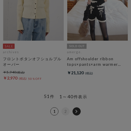
archives
amerge.
フロントボタンオフショルプル
Am offshoulder ribbon
オーバー
tops×pants×arm warmer
3piece set
￥5,940
￥21,120
￥2,970
50％OFF
51
1～40
件
件表示
1
2