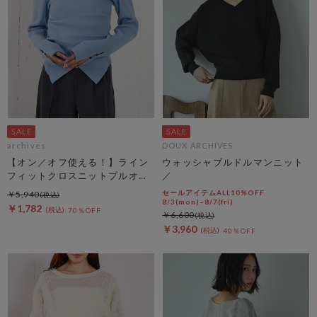
archives
DOUX ARCHIVES
【オン／オフ使える！】ライン
ウォッシャブルドルマンニット
フィットクロスニットプルオー
／
バー
セールアイテムALL10%OFF
￥5,940
8/3(mon)~8/7(fri)
￥1,782
70％OFF
￥6,600
￥3,960
40％OFF