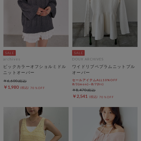
archives
DOUX ARCHIVES
ビックカラーオフショルミドル
ワイドリブペプラムニットプル
ニットオーバー
オーバー
セールアイテムALL10%OFF
￥6,600
8/3(mon)~8/7(fri)
￥1,980
70％OFF
￥8,470
￥2,541
70％OFF