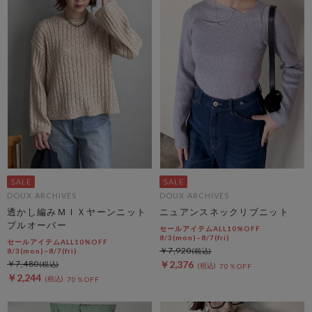
DOUX ARCHIVES
DOUX ARCHIVES
透かし編みＭＩＸヤーンニット
ニュアンスネックリブニット
プルオーバー
セールアイテムALL10%OFF
8/3(mon)~8/7(fri)
セールアイテムALL10%OFF
￥7,920
8/3(mon)~8/7(fri)
￥7,480
￥2,376
70％OFF
￥2,244
70％OFF