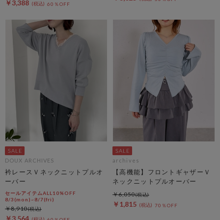
￥3,388
60％OFF
DOUX ARCHIVES
archives
衿レースＶネックニットプルオ
【高機能】フロントギャザーＶ
ーバー
ネックニットプルオーバー
セールアイテムALL10%OFF
￥6,050
8/3(mon)~8/7(fri)
￥1,815
70％OFF
￥8,910
￥3,564
60％OFF