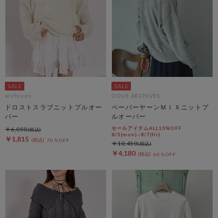
archives
DOUX ARCHIVES
ドロストスラブニットプルオー
ペーパーヤーンＭＩＸニットプ
バー
ルオーバー
セールアイテムALL10%OFF
￥6,050
8/3(mon)~8/7(fri)
￥1,815
70％OFF
￥10,450
￥4,180
60％OFF