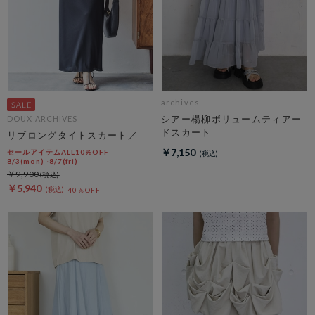
archives
シアー楊柳ボリュームティアー
DOUX ARCHIVES
ドスカート
リブロングタイトスカート／
￥7,150
セールアイテムALL10%OFF
8/3(mon)~8/7(fri)
￥9,900
￥5,940
40％OFF