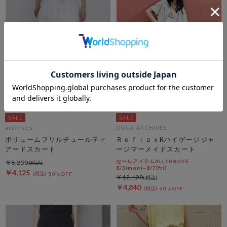
archives
DOUX ARCHIVES
ボリュームフリルチュールティ
ＲｅｆｌａｘRハイゲージジャ
アードスカート
ージマーメイドスカート
セールアイテムALL10%OFF
￥8,250
8/3(mon)~8/7(fri)
￥4,125
50％OFF
￥12,100
￥4,840
60％OFF