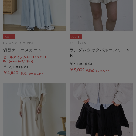
DOUX ARCHIVES
archives
切替ナロースカート
ランダムタックバルーンミニＳ
Ｋ
セールアイテムALL10%OFF
8/3(mon)~8/7(fri)
￥7,150
￥12,100
￥5,005
30％OFF
￥4,840
60％OFF