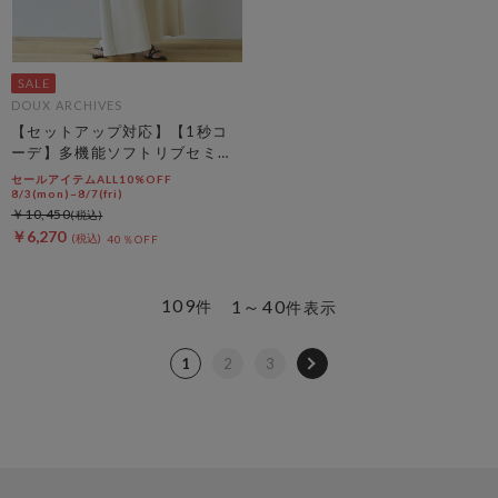
DOUX ARCHIVES
【セットアップ対応】【1秒コ
ーデ】多機能ソフトリブセミフ
レアスカート
セールアイテムALL10%OFF
8/3(mon)~8/7(fri)
￥10,450
￥6,270
40％OFF
109
1～40
件
件表示
1
2
3