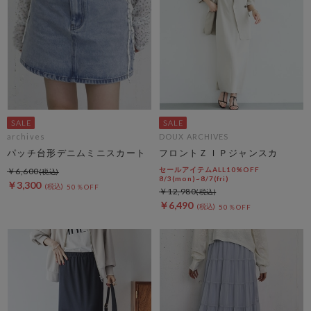
archives
DOUX ARCHIVES
パッチ台形デニムミニスカート
フロントＺＩＰジャンスカ
セールアイテムALL10%OFF
￥6,600
8/3(mon)~8/7(fri)
￥3,300
50％OFF
￥12,980
￥6,490
50％OFF