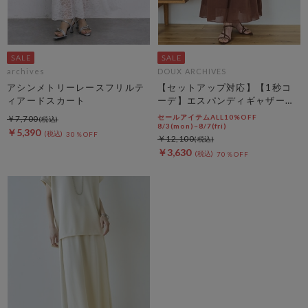
archives
DOUX ARCHIVES
アシンメトリーレースフリルテ
【セットアップ対応】【1秒コ
ィアードスカート
ーデ】エスパンディギャザース
カート
セールアイテムALL10%OFF
￥7,700
8/3(mon)~8/7(fri)
￥5,390
30％OFF
￥12,100
￥3,630
70％OFF