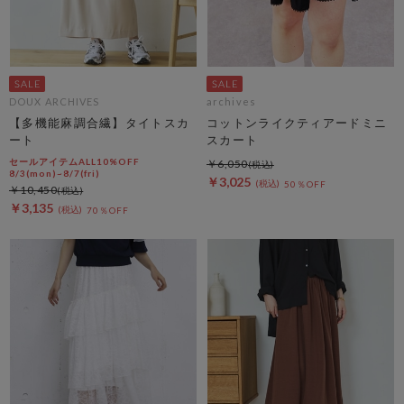
DOUX ARCHIVES
archives
【多機能麻調合繊】タイトスカ
コットンライクティアードミニ
ート
スカート
セールアイテムALL10%OFF
￥6,050
8/3(mon)~8/7(fri)
￥3,025
50％OFF
￥10,450
￥3,135
70％OFF