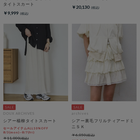
タイトスカート
￥20,130
￥9,999
DOUX ARCHIVES
archives
シアー楊柳タイトスカート
シアー裏毛フリルティアードミ
ニＳＫ
セールアイテムALL10%OFF
8/3(mon)~8/7(fri)
￥6,050
￥11,000