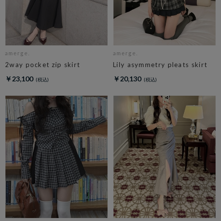
amerge.
amerge.
2way pocket zip skirt
Lily asymmetry pleats skirt
￥23,100
￥20,130