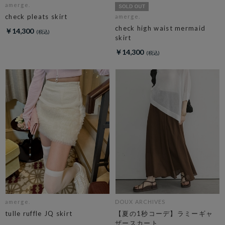
amerge.
check pleats skirt
amerge.
check high waist mermaid
￥14,300
skirt
￥14,300
amerge.
DOUX ARCHIVES
tulle ruffle JQ skirt
【夏の1秒コーデ】ラミーギャ
ザースカート