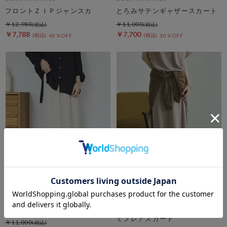
フロントＺＩＰジャンスカ
とろみサテンギャザースカート
￥12,980
￥11,000
￥7,788
￥7,700
40％OFF
30％OFF
DOUX ARCHIVES
DOUX ARCHIVES
シアー楊柳タイトスカート
【１秒コーデ】ＮＥＷ多機能セ
ミフレアスカート
￥11,000