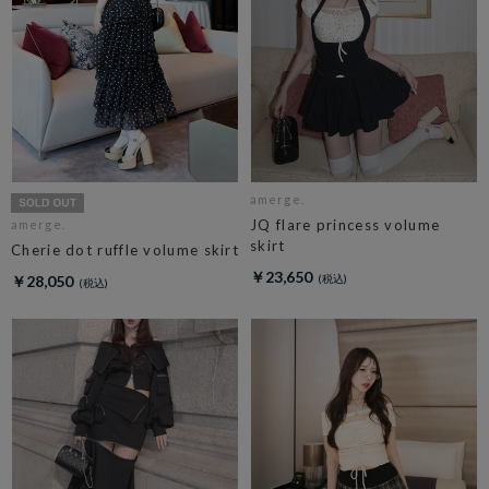
amerge.
JQ flare princess volume
amerge.
skirt
Cherie dot ruffle volume skirt
￥23,650
￥28,050