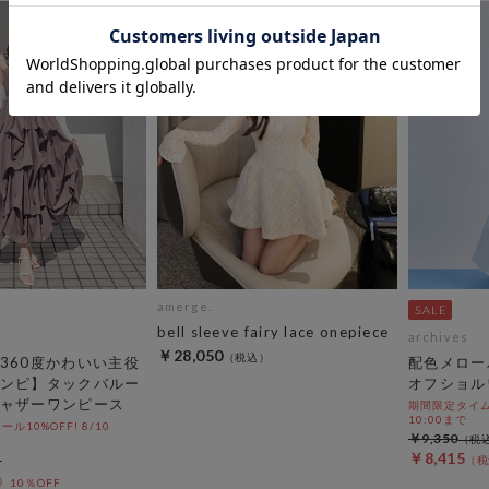
amerge.
bell sleeve fairy lace onepiece
archives
￥28,050
360度かわいい主役
配色メロー
ンピ】タックバルー
オフショル
ャザーワンピース
期間限定タイムセ
10:00まで
10%OFF! 8/10
￥9,350
￥8,415
10％OFF