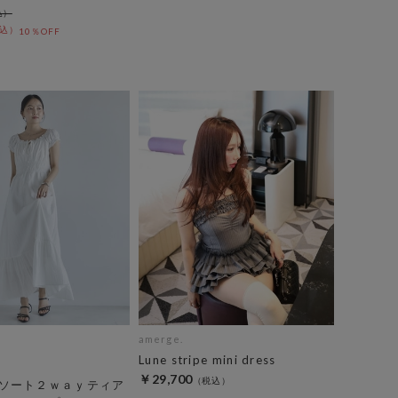
10％OFF
amerge.
Lune stripe mini dress
￥29,700
ソート２ｗａｙティア