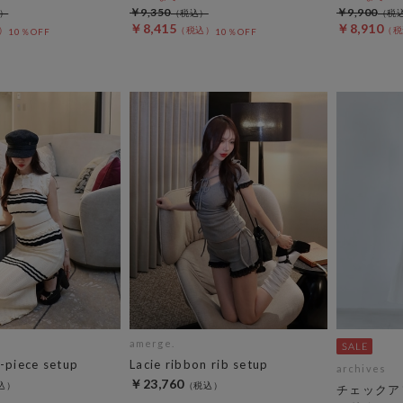
￥9,350
￥9,900
￥8,415
￥8,910
10％OFF
10％OFF
amerge.
3-piece setup
Lacie ribbon rib setup
archives
￥23,760
チェックア