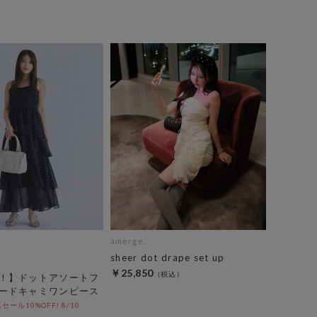
amerge.
sheer dot drape set up
￥25,850
！】ドットアソートフ
ードキャミワンピース
ール10%OFF! 8/10