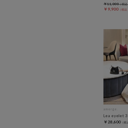
￥11,000
￥9,900
amerge.
Lea eyelet 
￥28,600