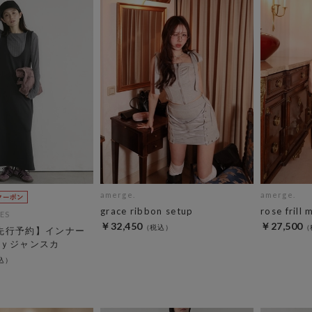
amerge.
amerge.
grace ribbon setup
rose frill 
ES
￥32,450
￥27,500
C先行予約】インナー
ｙジャンスカ