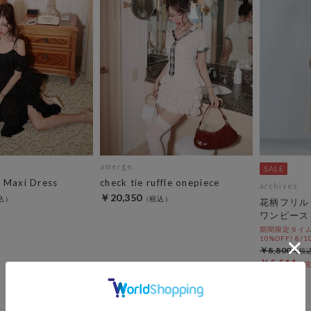
amerge.
 Maxi Dress
check tie ruffle onepiece
archives
￥20,350
花柄フリル
ワンピース
期間限定タイム
10%OFF! 8/1
￥8,800
￥5,544