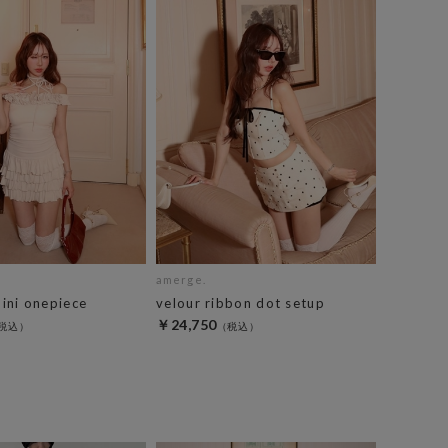
amerge.
mini onepiece
velour ribbon dot setup
￥24,750