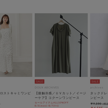
DOUX ARCHIVES
archives
ロストキャミワンピ
【接触冷感／ＵＶカット／イージ
タックドレ
ーケア】コクーンワンピース
ンピース
セールアイテムALL10%OFF
￥9,350
8/3(mon)~8/7(fri)
￥6,545