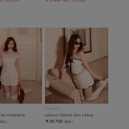
30％OFF
70％OFF
amerge.
mini onepiece
velour ribbon dot setup
￥24,750