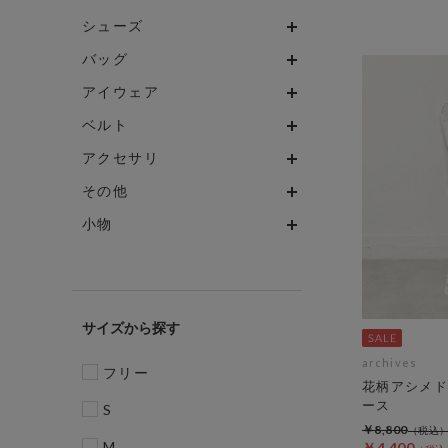
シューズ
バッグ
アイウェア
ベルト
アクセサリ
その他
小物
サイズ
archives
フリー
花柄アシメド
ース
S
￥8,800
M
￥4,400