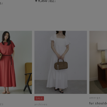
￥9,350
amerge.
fur should
ES
archives