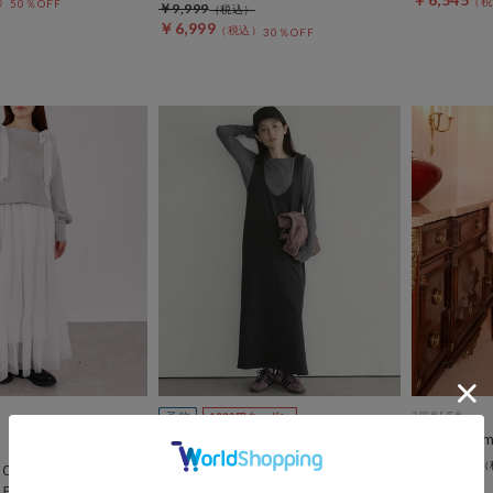
50％OFF
￥9,999
￥6,999
30％OFF
amerge.
rose frill 
DOUX ARCHIVES
￥27,500
Ｏ×肩リボンキャミ
【26AW EC先行予約】インナー
ＥＴ
ＳＥＴ２Ｗａｙジャンスカ