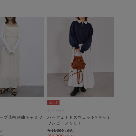
archives
ープ花柄刺繍キャミワ
ハーフＺＩＰスウェット×キャミ
ワンピースＳＥＴ
￥11,000
￥3,300