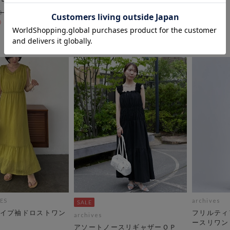
￥13,200
70％OFF
ES
archives
イプ袖ドロストワン
フリルティ
archives
ースリワン
アソートノースリギャザーＯＰ