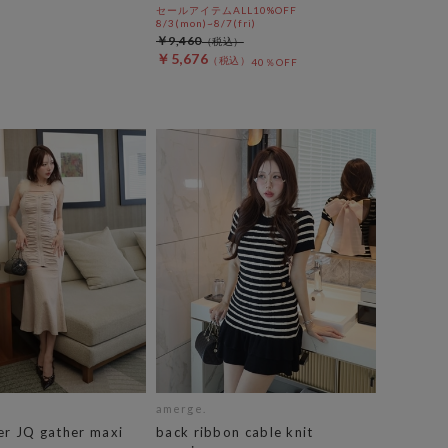
セールアイテムALL10%OFF
8/3(mon)~8/7(fri)
￥9,460
￥5,676
40％OFF
amerge.
er JQ gather maxi
back ribbon cable knit