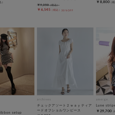
￥8,800
￥9,350
￥6,545
30％OFF
archives
amerge.
チェックアソート２ｗａｙティア
Lune strip
ードオフショルワンピース
￥29,700
ribbon setup