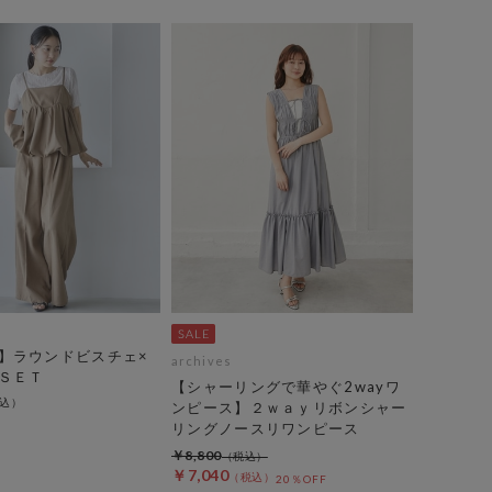
】ラウンドビスチェ×
archives
ＳＥＴ
【シャーリングで華やぐ2wayワ
ンピース】２ｗａｙリボンシャー
リングノースリワンピース
￥8,800
￥7,040
20％OFF