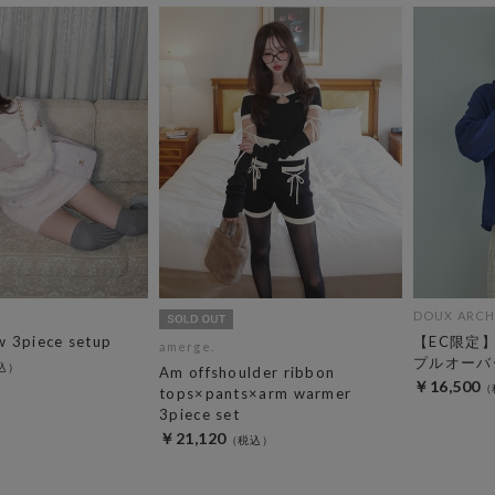
DOUX ARCH
 3piece setup
【EC限定
amerge.
プルオーバ
Am offshoulder ribbon
￥16,500
tops×pants×arm warmer
3piece set
￥21,120