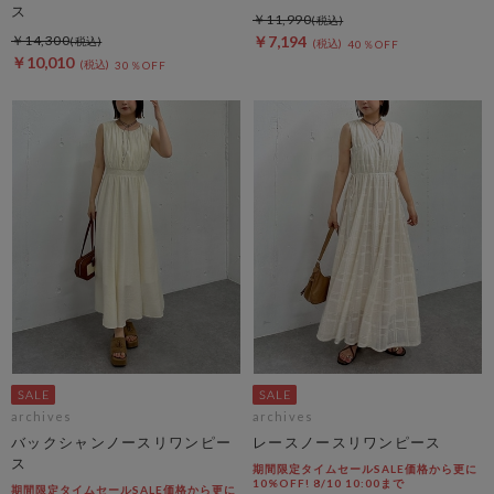
ス
￥11,990
￥14,300
￥7,194
40％OFF
￥10,010
30％OFF
archives
archives
バックシャンノースリワンピー
レースノースリワンピース
ス
期間限定タイムセールSALE価格から更に
10%OFF! 8/10 10:00まで
期間限定タイムセールSALE価格から更に