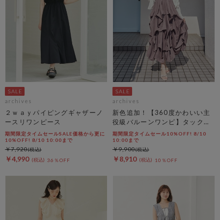
archives
archives
２ｗａｙパイピングギャザーノ
新色追加！【360度かわいい主
ースリワンピース
役級バルーンワンピ】タックバ
ルーンノースリギャザーワンピ
期間限定タイムセールSALE価格から更に
期間限定タイムセール10%OFF! 8/10
ース
10%OFF! 8/10 10:00まで
10:00まで
￥7,920
￥9,900
￥4,990
￥8,910
36％OFF
10％OFF