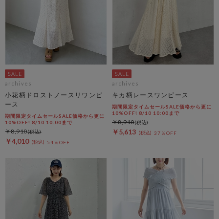
archives
archives
小花柄ドロストノースリワンピ
キカ柄レースワンピース
ース
期間限定タイムセールSALE価格から更に
10%OFF! 8/10 10:00まで
期間限定タイムセールSALE価格から更に
￥8,910
10%OFF! 8/10 10:00まで
￥8,910
￥5,613
37％OFF
￥4,010
54％OFF