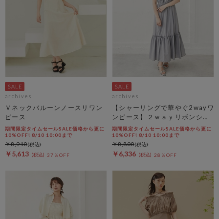
archives
archives
Ｖネックバルーンノースリワン
【シャーリングで華やぐ2wayワ
ピース
ンピース】２ｗａｙリボンシャ
ーリングノースリワンピース
期間限定タイムセールSALE価格から更に
期間限定タイムセールSALE価格から更に
10%OFF! 8/10 10:00まで
10%OFF! 8/10 10:00まで
￥8,910
￥8,800
￥5,613
￥6,336
37％OFF
28％OFF