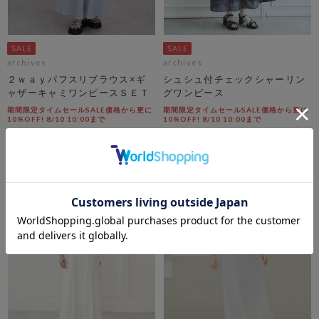
archives
archives
２ｗａｙパフスリブラウス×ギ
シュシュ付チェックシャーリン
ャザーキャミワンピースＳＥＴ
グワンピース
期間限定タイムセールSALE価格から更に
期間限定タイムセールSALE価格から更に
10%OFF! 8/10 10:00まで
10%OFF! 8/10 10:00まで
￥12,100
￥8,910
￥7,623
￥6,415
37％OFF
28％OFF