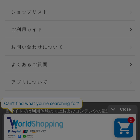
ショップリスト
ご利用ガイド
お問い合わせについて
よくあるご質問
アプリについて
当サイトでは利用体験の向上およびコンテンツの最適な提供、ト
会社概要
特定商取引法に基づく表記
ラフィックの分析を目的としてCookieを使用しています。
サイトの閲覧を継続された場合、Cookieの利用に同意したことも
ご利用規約
個人情報保護方針
のといたします。
詳細については
プライバシーポリシー
をご確認ください。