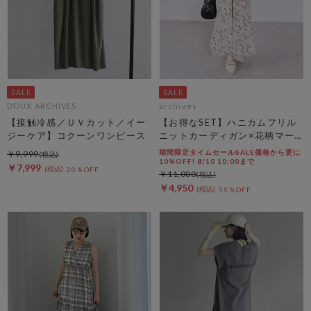
DOUX ARCHIVES
archives
【接触冷感／ＵＶカット／イー
【お得なSET】ハニカムフリル
ジーケア】コクーンワンピース
ニットカーディガン×花柄マー
メイドキャミｏｐＳＥＴ
期間限定タイムセールSALE価格から更に
￥9,999
10%OFF! 8/10 10:00まで
￥7,999
20％OFF
￥11,000
￥4,950
55％OFF