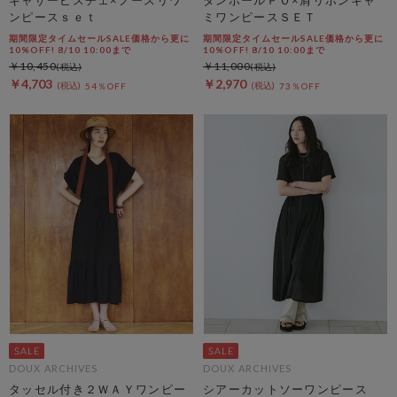
ンピースｓｅｔ
ミワンピースＳＥＴ
期間限定タイムセールSALE価格から更に
期間限定タイムセールSALE価格から更に
10%OFF! 8/10 10:00まで
10%OFF! 8/10 10:00まで
￥10,450
￥11,000
￥4,703
￥2,970
54％OFF
73％OFF
DOUX ARCHIVES
DOUX ARCHIVES
タッセル付き２ＷＡＹワンピー
シアーカットソーワンピース