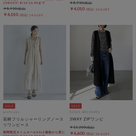
￥8,910
10%OFF! 8/10 10:00まで
￥8,910
￥4,010
54％OFF
￥4,010
54％OFF
archives
DOUX ARCHIVES
花柄フリルシャーリングノース
3WAY ZIPワンピ
リワンピース
￥13,200
期間限定タイムセールSALE価格から更に
￥6,600
50％OFF