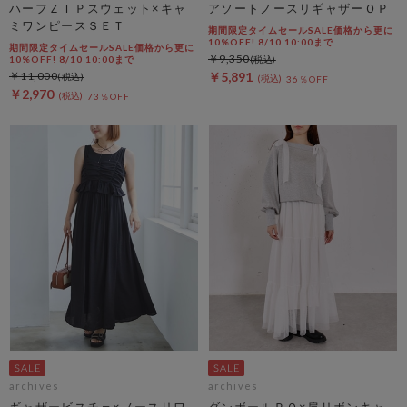
ハーフＺＩＰスウェット×キャ
アソートノースリギャザーＯＰ
ミワンピースＳＥＴ
期間限定タイムセールSALE価格から更に
10%OFF! 8/10 10:00まで
期間限定タイムセールSALE価格から更に
￥9,350
10%OFF! 8/10 10:00まで
￥11,000
￥5,891
36％OFF
￥2,970
73％OFF
archives
archives
ギャザービスチェ×ノースリワ
ダンボールＰＯ×肩リボンキャ