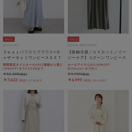
archives
DOUX ARCHIVES
２ｗａｙパフスリブラウス×ギ
【接触冷感／ＵＶカット／イー
ャザーキャミワンピースＳＥＴ
ジーケア】コクーンワンピース
期間限定タイムセールSALE価格から更に
セールアイテムALL10%OFF
10%OFF! 8/10 10:00まで
8/3(mon)~8/7(fri)
￥12,100
￥9,999
￥7,623
￥6,999
37％OFF
30％OFF