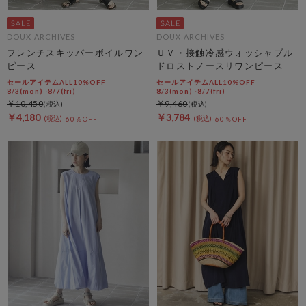
DOUX ARCHIVES
DOUX ARCHIVES
フレンチスキッパーボイルワン
ＵＶ・接触冷感ウォッシャブル
ピース
ドロストノースリワンピース
セールアイテムALL10%OFF
セールアイテムALL10%OFF
8/3(mon)~8/7(fri)
8/3(mon)~8/7(fri)
￥10,450
￥9,460
￥4,180
￥3,784
60％OFF
60％OFF