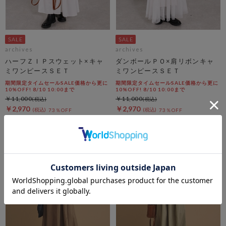
archives
archives
ハーフＺＩＰスウェット×キャ
ダンボールＰＯ×肩リボンキャ
ミワンピースＳＥＴ
ミワンピースＳＥＴ
期間限定タイムセールSALE価格から更に
期間限定タイムセールSALE価格から更に
10%OFF! 8/10 10:00まで
10%OFF! 8/10 10:00まで
￥11,000
￥11,000
￥2,970
￥2,970
73％OFF
73％OFF