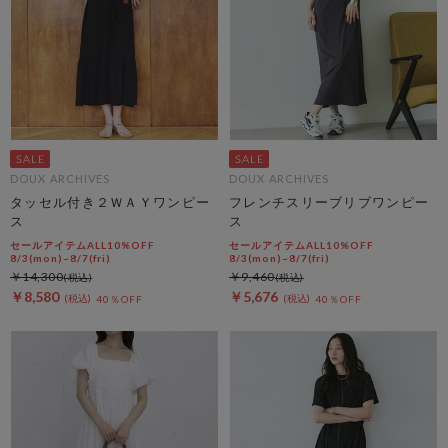
DOUX ARCHIVES
DOUX ARCHIVES
タッセル付き２ＷＡＹワンピー
フレンチスリーブリブワンピー
ス
ス
セールアイテムALL10%OFF
セールアイテムALL10%OFF
8/3(mon)~8/7(fri)
8/3(mon)~8/7(fri)
￥14,300
￥9,460
￥8,580
￥5,676
40％OFF
40％OFF