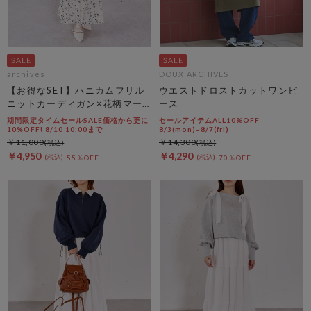
archives
DOUX ARCHIVES
【お得なSET】ハニカムフリル
ウエストドロストカットワンピ
ニットカーディガン×花柄マー
ース
メイドキャミｏｐＳＥＴ
期間限定タイムセールSALE価格から更に
セールアイテムALL10%OFF
10%OFF! 8/10 10:00まで
8/3(mon)~8/7(fri)
￥11,000
￥14,300
￥4,950
￥4,290
55％OFF
70％OFF