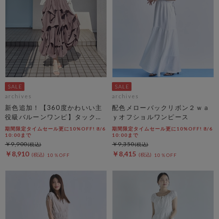
archives
archives
新色追加！【360度かわいい主
配色メローバックリボン２ｗａ
役級バルーンワンピ】タックバ
ｙオフショルワンピース
ルーンノースリギャザーワンピ
期間限定タイムセール更に10%OFF! 8/6
期間限定タイムセール更に10%OFF! 8/6
ース
10:00まで
10:00まで
￥9,900
￥9,350
￥8,910
￥8,415
10％OFF
10％OFF