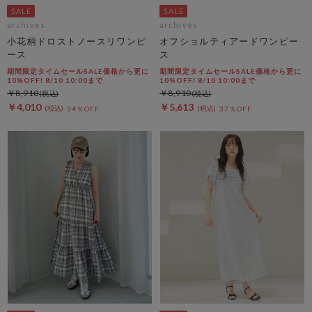
archives
archives
小花柄ドロストノースリワンピ
オフショルティアードワンピー
ース
ス
期間限定タイムセールSALE価格から更に
期間限定タイムセールSALE価格から更に
10%OFF! 8/10 10:00まで
10%OFF! 8/10 10:00まで
￥8,910
￥8,910
￥4,010
￥5,613
54％OFF
37％OFF