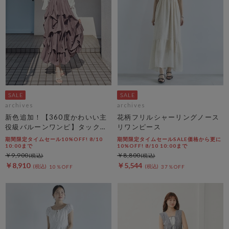
archives
archives
新色追加！【360度かわいい主
花柄フリルシャーリングノース
役級バルーンワンピ】タックバ
リワンピース
ルーンノースリギャザーワンピ
期間限定タイムセール10%OFF! 8/10
期間限定タイムセールSALE価格から更に
ース
10:00まで
10%OFF! 8/10 10:00まで
￥9,900
￥8,800
￥8,910
￥5,544
10％OFF
37％OFF