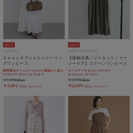
archives
DOUX ARCHIVES
２ｗａｙオフショルシャーリン
【接触冷感／ＵＶカット／イー
グワンピース
ジーケア】コクーンワンピース
期間限定タイムセールSALE価格から更に
セールアイテムALL10%OFF
10%OFF! 8/10 10:00まで
8/3(mon)~8/7(fri)
￥9,350
￥9,999
￥5,891
￥6,999
36％OFF
30％OFF