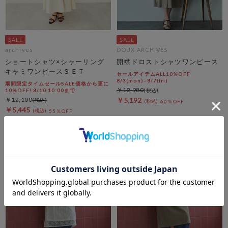
archives
DOUX ARCHIVES
ショートシャツ×シャーリング
開襟ドロストシャツワンピース
キャミワンピースＳＥＴ
セールアイテムALL10%OFF
8/3(mon)~8/7(fri)
期間限定タイムセールSALE価格から更に
￥12,980
10%OFF! 8/10 10:00まで
￥12,100
￥5,192
60％OFF
￥5,445
55％OFF