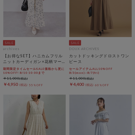
archives
DOUX ARCHIVES
【お得なSET】ハニカムフリル
カットドッキングドロストワン
ニットカーディガン×花柄マー
ピース
メイドキャミｏｐＳＥＴ
期間限定タイムセールSALE価格から更に
セールアイテムALL10%OFF
10%OFF! 8/10 10:00まで
8/3(mon)~8/7(fri)
￥11,000
￥11,000
￥4,950
￥4,400
55％OFF
60％OFF