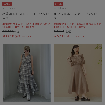
archives
archives
小花柄ドロストノースリワンピ
オフショルティアードワンピー
ース
ス
期間限定タイムセールSALE価格から更に
期間限定タイムセールSALE価格から更に
10%OFF! 8/10 10:00まで
10%OFF! 8/10 10:00まで
￥8,910
￥8,910
￥4,010
￥5,613
54％OFF
37％OFF