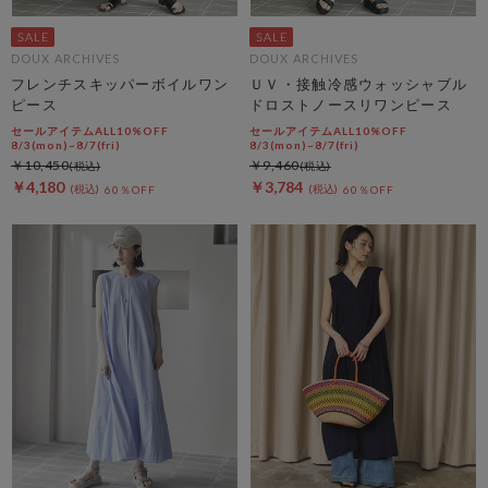
DOUX ARCHIVES
DOUX ARCHIVES
フレンチスキッパーボイルワン
ＵＶ・接触冷感ウォッシャブル
ピース
ドロストノースリワンピース
セールアイテムALL10%OFF
セールアイテムALL10%OFF
8/3(mon)~8/7(fri)
8/3(mon)~8/7(fri)
￥10,450
￥9,460
￥4,180
￥3,784
60％OFF
60％OFF