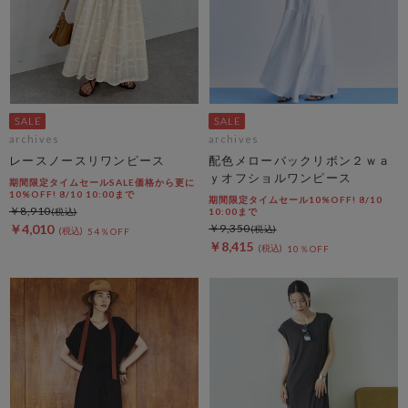
archives
archives
レースノースリワンピース
配色メローバックリボン２ｗａ
ｙオフショルワンピース
期間限定タイムセールSALE価格から更に
10%OFF! 8/10 10:00まで
期間限定タイムセール10%OFF! 8/10
￥8,910
10:00まで
￥4,010
￥9,350
54％OFF
￥8,415
10％OFF