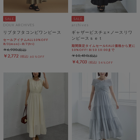
DOUX ARCHIVES
archives
リブタフタコンビワンピース
ギャザービスチェ×ノースリワ
ンピースｓｅｔ
セールアイテムALL10%OFF
8/3(mon)~8/7(fri)
期間限定タイムセールSALE価格から更に
￥6,930
10%OFF! 8/10 10:00まで
￥2,772
￥10,450
60％OFF
￥4,703
54％OFF