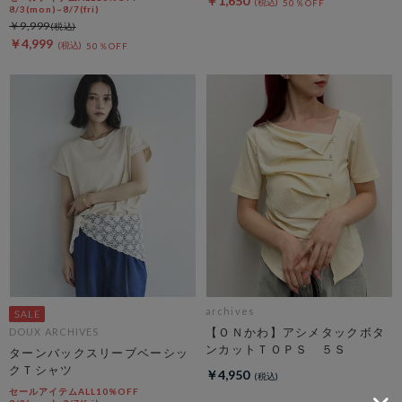
￥1,650
50％OFF
8/3(mon)~8/7(fri)
￥9,999
￥4,999
50％OFF
archives
【ＯＮかわ】アシメタックボタ
DOUX ARCHIVES
ンカットＴＯＰＳ ５Ｓ
ターンバックスリーブベーシッ
クＴシャツ
￥4,950
セールアイテムALL10%OFF