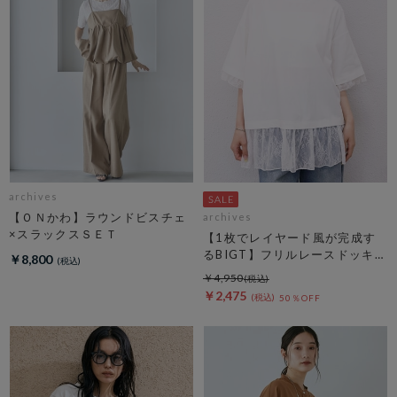
archives
【ＯＮかわ】ラウンドビスチェ
archives
×スラックスＳＥＴ
【1枚でレイヤード風が完成す
るBIGT】フリルレースドッキン
￥8,800
グＢＩＧＴＥＥ
￥4,950
￥2,475
50％OFF