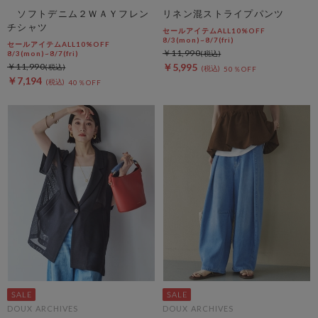
ソフトデニム２ＷＡＹフレン
リネン混ストライプパンツ
チシャツ
セールアイテムALL10%OFF
8/3(mon)~8/7(fri)
セールアイテムALL10%OFF
￥11,990
8/3(mon)~8/7(fri)
￥11,990
￥5,995
50％OFF
￥7,194
40％OFF
DOUX ARCHIVES
DOUX ARCHIVES