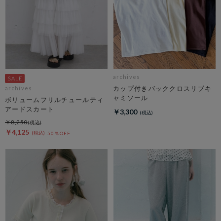
archives
カップ付きバッククロスリブキ
archives
ャミソール
ボリュームフリルチュールティ
アードスカート
￥3,300
￥8,250
￥4,125
50％OFF