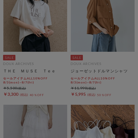
DOUX ARCHIVES
DOUX ARCHIVES
ＴＨＥ ＭＵＳＥ Ｔｅｅ
ジョーゼットドルマンシャツ
セールアイテムALL10%OFF
セールアイテムALL10%OFF
8/3(mon)~8/7(fri)
8/3(mon)~8/7(fri)
￥5,500
￥11,990
￥3,300
￥5,995
40％OFF
50％OFF