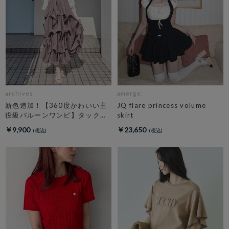
archives
amerge.
新色追加！【360度かわいい主
JQ flare princess volume
役級バルーンワンピ】タックバ
skirt
ルーンノースリギャザーワンピ
￥9,900
￥23,650
ース