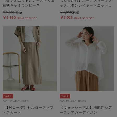
【美シルエット】レーストリム
【ＯＮかわ】ハーフスリープタ
花柄キャミワンピース
ックボタンレイヤードニットカ
ーディガン
￥8,800
￥6,050
￥6,160
￥3,025
30％OFF
50％OFF
DOUX ARCHIVES
DOUX ARCHIVES
【1秒コーデ】セルロースソフ
【ウォッシャブル】機能性シア
トスカート
ーフレアカーディガン