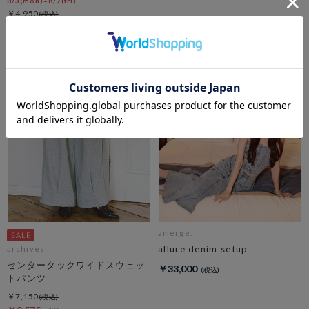
8/3(mon)~8/7(fri)
￥4,950
￥2,970
40％OFF
amerge.
allure denim setup
archives
センタータックワイドスウェッ
￥33,000
トパンツ
￥7,150