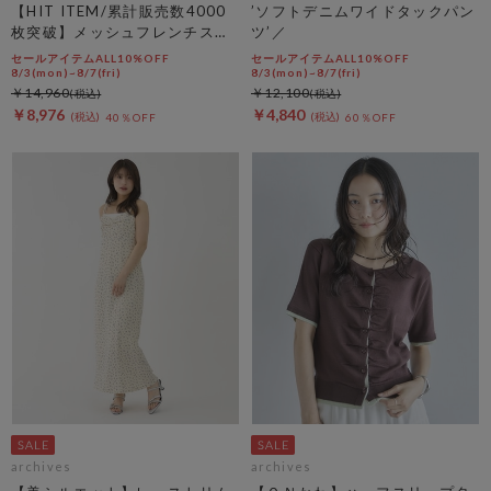
【HIT ITEM/累計販売数4000
’ソフトデニムワイドタックパン
枚突破】メッシュフレンチスリ
ツ’／
ーブジャケット／
セールアイテムALL10%OFF
セールアイテムALL10%OFF
8/3(mon)~8/7(fri)
8/3(mon)~8/7(fri)
￥14,960
￥12,100
￥8,976
￥4,840
40％OFF
60％OFF
archives
archives