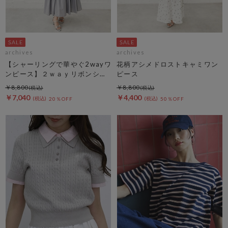
archives
archives
【シャーリングで華やぐ2wayワ
花柄アシメドロストキャミワン
ンピース】２ｗａｙリボンシャ
ピース
ーリングノースリワンピース
￥8,800
￥8,800
￥7,040
￥4,400
20％OFF
50％OFF