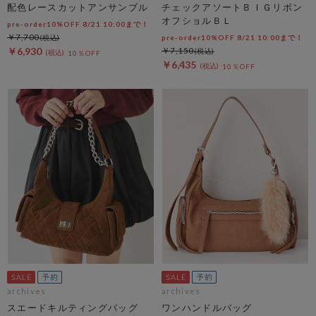
配色レースカットアンサンブル
チェックアソートＢＩＧリボン
オフショルＢＬ
pre-order10%OFF 8/21 10:00まで！
￥7,700
pre-order10%OFF 8/21 10:00まで！
￥6,930
￥7,150
10％OFF
￥6,435
10％OFF
archives
archives
スエードキルティングバッグ
ワンハンドルバッグ