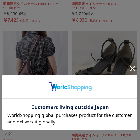
期間限定タイムセール10%OFF 8/10
期間限定タイムセール10%OFF
10:00まで
8/1010:00まで
￥8,250
￥7,700
￥7,425
￥6,930
10％OFF
10％OFF
archives
archives
２ＷＡＹリュックショルダーバ
クロスセパレートパンプス
ッグ
期間限定タイムセール10%OFF! 8/10
10:00まで