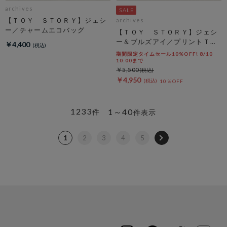
archives
【ＴＯＹ ＳＴＯＲＹ】ジェシ
archives
ー／チャームエコバッグ
【ＴＯＹ ＳＴＯＲＹ】ジェシ
ー＆ブルズアイ／プリントＴオ
￥4,400
フ
期間限定タイムセール10%OFF! 8/10
10:00まで
￥5,500
￥4,950
10％OFF
1233
1～40
件
件表示
1
2
3
4
5