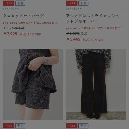
archives
archives
２ｗａｙトートバッグ
アシメドロストラメメッシュニ
ットプルオーバー
pre-order10%OFF 8/21 10:00まで！
￥8,250
pre-order10%OFF 8/21 10:00まで！
￥7,425
￥6,050
10％OFF
￥5,445
10％OFF