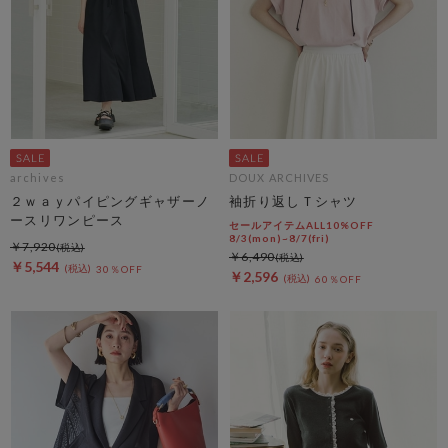
archives
DOUX ARCHIVES
２ｗａｙパイピングギャザーノ
袖折り返しＴシャツ
ースリワンピース
セールアイテムALL10%OFF
8/3(mon)~8/7(fri)
￥7,920
￥6,490
￥5,544
30％OFF
￥2,596
60％OFF