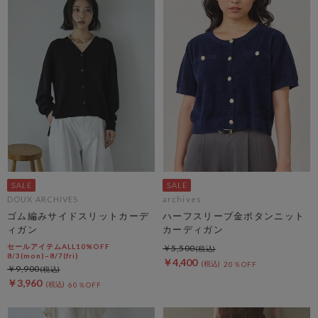
DOUX ARCHIVES
archives
ゴム編みサイドスリットカーデ
ハーフスリーブ金ボタンニット
ィガン
カーディガン
セールアイテムALL10%OFF
￥5,500
8/3(mon)~8/7(fri)
￥4,400
20％OFF
￥9,900
￥3,960
60％OFF