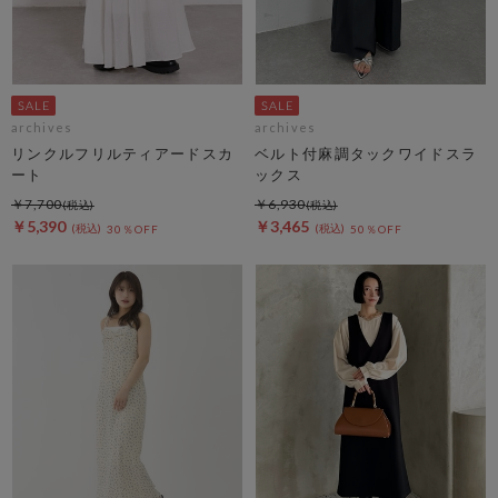
archives
archives
リンクルフリルティアードスカ
ベルト付麻調タックワイドスラ
ート
ックス
￥7,700
￥6,930
￥5,390
￥3,465
30％OFF
50％OFF