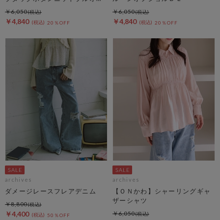
バー
￥6,050
￥6,050
￥4,840
￥4,840
20％OFF
20％OFF
archives
archives
ダメージレースフレアデニム
【ＯＮかわ】シャーリングギャ
ザーシャツ
￥8,800
￥4,400
￥6,050
50％OFF