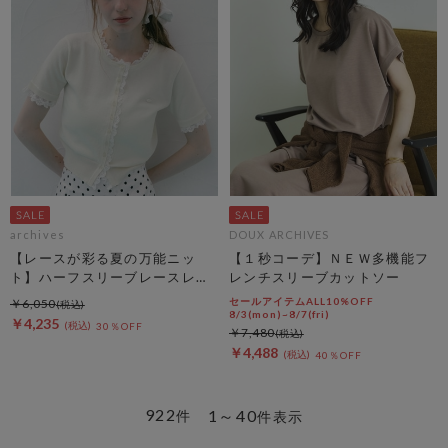
archives
DOUX ARCHIVES
【レースが彩る夏の万能ニッ
【１秒コーデ】ＮＥＷ多機能フ
ト】ハーフスリーブレースレイ
レンチスリーブカットソー
ヤードニットカーディガン
セールアイテムALL10%OFF
￥6,050
8/3(mon)~8/7(fri)
￥4,235
30％OFF
￥7,480
￥4,488
40％OFF
922
1～40
件
件表示