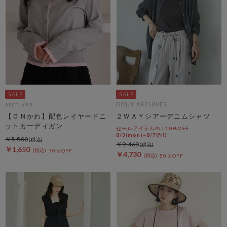
archives
DOUX ARCHIVES
【ＯＮかわ】配色レイヤードニ
２ＷＡＹシアーデニムシャツ
ットカーディガン
セールアイテムALL10%OFF
8/3(mon)~8/7(fri)
￥5,500
￥9,460
￥1,650
70％OFF
￥4,730
50％OFF