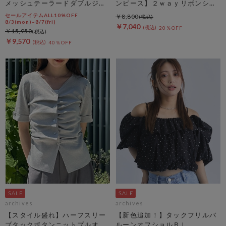
メッシュテーラードダブルジャ
ンピース】２ｗａｙリボンシャ
ケット
ーリングノースリワンピース
セールアイテムALL10%OFF
￥8,800
8/3(mon)~8/7(fri)
￥7,040
20％OFF
￥15,950
￥9,570
40％OFF
archives
archives
【スタイル盛れ】ハーフスリー
【新色追加！】タックフリルバ
ブタックボタンニットプルオー
ルーンオフショルＢＬ