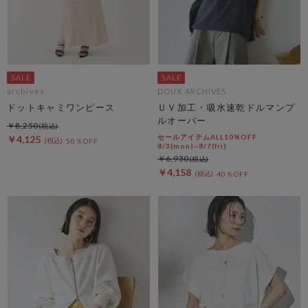
archives
DOUX ARCHIVES
ドットキャミワンピース
ＵＶ加工・吸水速乾ドルマンプ
ルオーバー
￥8,250
セールアイテムALL10%OFF
￥4,125
50％OFF
8/3(mon)~8/7(fri)
￥6,930
￥4,158
40％OFF