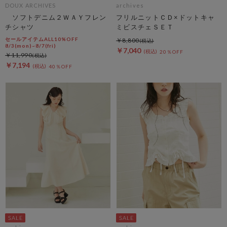
DOUX ARCHIVES
archives
ソフトデニム２ＷＡＹフレン
フリルニットＣＤ×ドットキャ
チシャツ
ミビスチェＳＥＴ
セールアイテムALL10%OFF
￥8,800
8/3(mon)~8/7(fri)
￥7,040
20％OFF
￥11,990
￥7,194
40％OFF