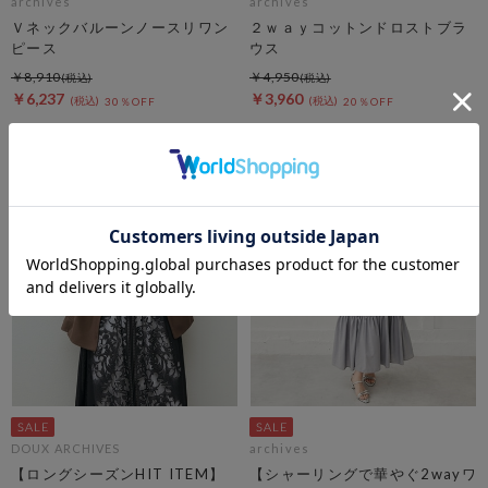
archives
archives
Ｖネックバルーンノースリワン
２ｗａｙコットンドロストブラ
ピース
ウス
￥8,910
￥4,950
￥6,237
￥3,960
30％OFF
20％OFF
DOUX ARCHIVES
archives
【ロングシーズンHIT ITEM】
【シャーリングで華やぐ2wayワ