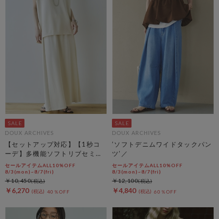
DOUX ARCHIVES
DOUX ARCHIVES
【セットアップ対応】【1秒コ
’ソフトデニムワイドタックパン
ーデ】多機能ソフトリブセミフ
ツ’／
レアスカート
セールアイテムALL10%OFF
セールアイテムALL10%OFF
8/3(mon)~8/7(fri)
8/3(mon)~8/7(fri)
￥10,450
￥12,100
￥6,270
￥4,840
40％OFF
60％OFF