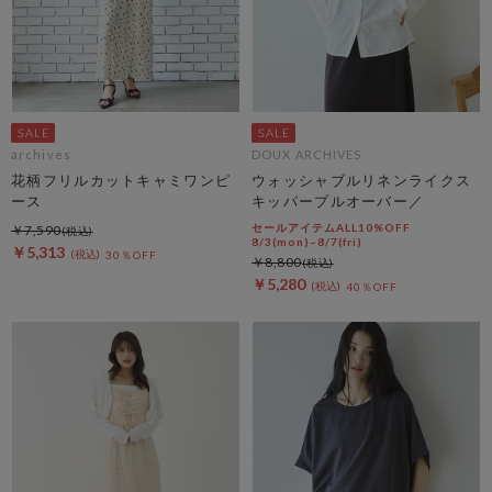
archives
DOUX ARCHIVES
花柄フリルカットキャミワンピ
ウォッシャブルリネンライクス
ース
キッパープルオーバー／
セールアイテムALL10%OFF
￥7,590
8/3(mon)~8/7(fri)
￥5,313
30％OFF
￥8,800
￥5,280
40％OFF