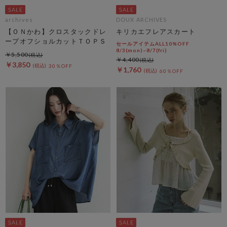
archives
DOUX ARCHIVES
【ＯＮかわ】クロスタックドレ
キリカエフレアスカート
ープオフショルカットＴＯＰＳ
セールアイテムALL10%OFF
8/3(mon)~8/7(fri)
￥5,500
￥4,400
￥3,850
30％OFF
￥1,760
60％OFF