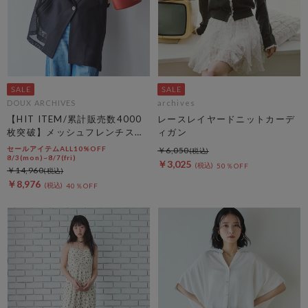
DOUX ARCHIVES
archives
【HIT ITEM/累計販売数4000
レースレイヤードニットカーデ
枚突破】メッシュフレンチスリ
ィガン
ーブジャケット／
セールアイテムALL10%OFF
￥6,050
8/3(mon)~8/7(fri)
￥3,025
50％OFF
￥14,960
￥8,976
40％OFF