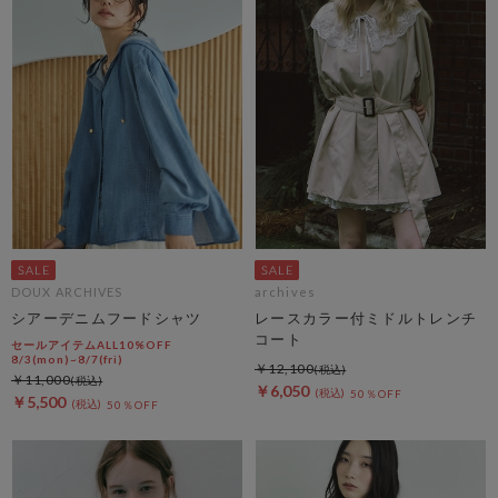
DOUX ARCHIVES
archives
シアーデニムフードシャツ
レースカラー付ミドルトレンチ
コート
セールアイテムALL10%OFF
8/3(mon)~8/7(fri)
￥12,100
￥11,000
￥6,050
50％OFF
￥5,500
50％OFF