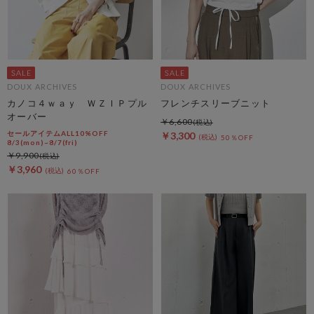
DOUX ARCHIVES
DOUX ARCHIVES
カノコ４ｗａｙ ＷＺＩＰプル
フレンチスリーブニット
オーバー
￥6,600
セールアイテムALL10%OFF
￥3,300
50％OFF
8/3(mon)~8/7(fri)
￥9,900
￥3,960
60％OFF