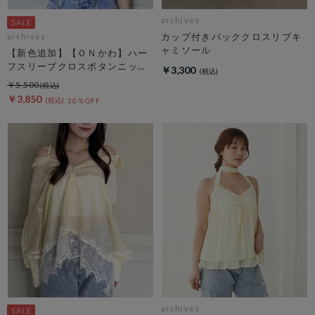
archives
カップ付きバッククロスリブキ
archives
ャミソール
【新色追加】【ＯＮかわ】ハー
フスリーブクロスボタンニット
￥3,300
カーディガン
￥5,500
￥3,850
30％OFF
archives