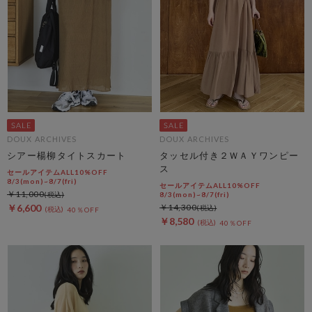
DOUX ARCHIVES
DOUX ARCHIVES
シアー楊柳タイトスカート
タッセル付き２ＷＡＹワンピー
ス
セールアイテムALL10%OFF
8/3(mon)~8/7(fri)
セールアイテムALL10%OFF
￥11,000
8/3(mon)~8/7(fri)
￥6,600
￥14,300
40％OFF
￥8,580
40％OFF