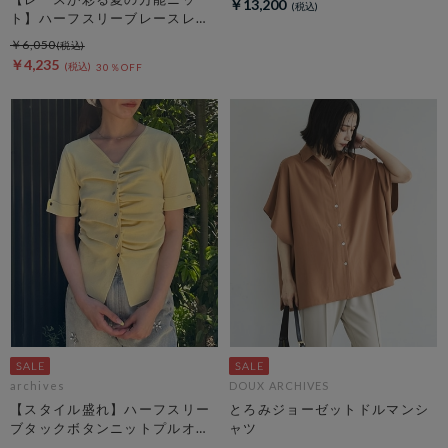
￥13,200
ト】ハーフスリーブレースレイ
ヤードニットカーディガン
￥6,050
￥4,235
30％OFF
archives
DOUX ARCHIVES
【スタイル盛れ】ハーフスリー
とろみジョーゼットドルマンシ
ブタックボタンニットプルオー
ャツ
バー