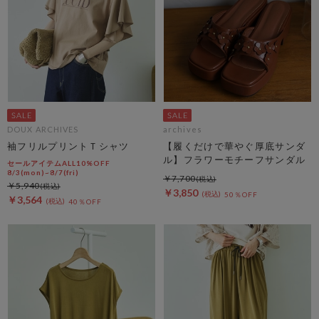
DOUX ARCHIVES
archives
袖フリルプリントＴシャツ
【履くだけで華やぐ厚底サンダ
ル】フラワーモチーフサンダル
セールアイテムALL10%OFF
8/3(mon)~8/7(fri)
￥7,700
￥5,940
￥3,850
50％OFF
￥3,564
40％OFF