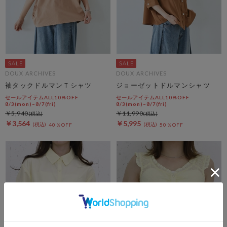
DOUX ARCHIVES
DOUX ARCHIVES
袖タックドルマンＴシャツ
ジョーゼットドルマンシャツ
セールアイテムALL10%OFF
セールアイテムALL10%OFF
8/3(mon)~8/7(fri)
8/3(mon)~8/7(fri)
￥5,940
￥11,990
￥3,564
￥5,995
40％OFF
50％OFF