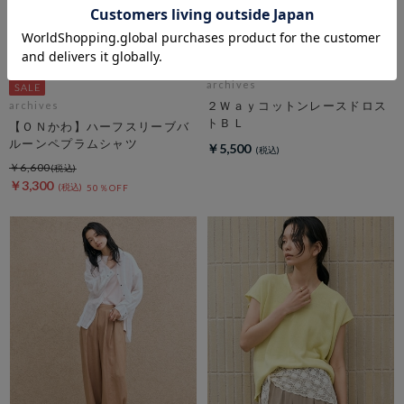
archives
２Ｗａｙコットンレースドロス
archives
トＢＬ
【ＯＮかわ】ハーフスリーブバ
ルーンペプラムシャツ
￥5,500
￥6,600
￥3,300
50％OFF