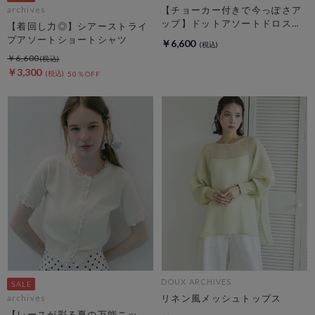
【チョーカー付きで今っぽさア
archives
ップ】ドットアソートドロスト
【着回し力◎】シアーストライ
キャミチュニック
プアソートショートシャツ
￥6,600
￥6,600
￥3,300
50％OFF
DOUX ARCHIVES
リネン風メッシュトップス
archives
【レースが彩る夏の万能ニッ