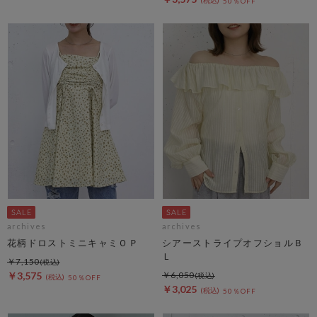
50％OFF
archives
archives
花柄ドロストミニキャミＯＰ
シアーストライプオフショルＢ
Ｌ
￥7,150
￥3,575
￥6,050
50％OFF
￥3,025
50％OFF