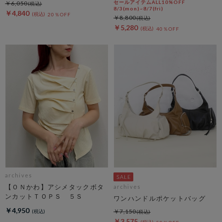
セールアイテムALL10%OFF
￥6,050
8/3(mon)~8/7(fri)
￥4,840
20％OFF
￥8,800
￥5,280
40％OFF
archives
【ＯＮかわ】アシメタックボタ
archives
ンカットＴＯＰＳ ５Ｓ
ワンハンドルポケットバッグ
￥4,950
￥7,150
￥3,575