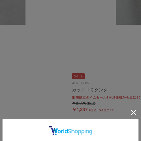
archives
カットＪＱタンク
期間限定タイムセールSALE価格から更に10%OF
￥2,970
￥1,337
54％OFF