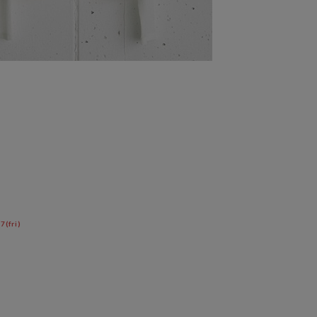
(fri)