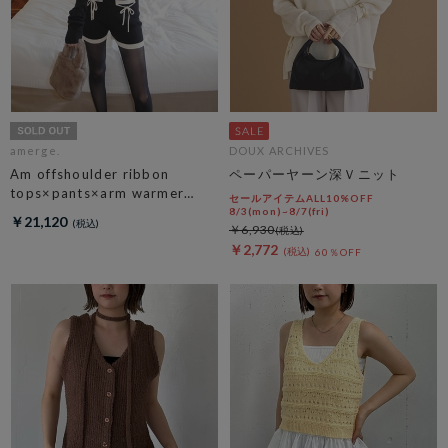
amerge.
DOUX ARCHIVES
Am offshoulder ribbon
ペーパーヤーン深Ｖニット
tops×pants×arm warmer
セールアイテムALL10%OFF
3piece set
8/3(mon)~8/7(fri)
￥21,120
￥6,930
￥2,772
60％OFF