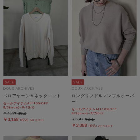
DOUX ARCHIVES
DOUX ARCHIVES
ベロアヤーンＶネックニット
ロングリブドルマンプルオーバ
ー
セールアイテムALL10%OFF
8/3(mon)~8/7(fri)
セールアイテムALL10%OFF
￥7,920
8/3(mon)~8/7(fri)
￥3,168
￥8,470
60％OFF
￥3,388
60％OFF