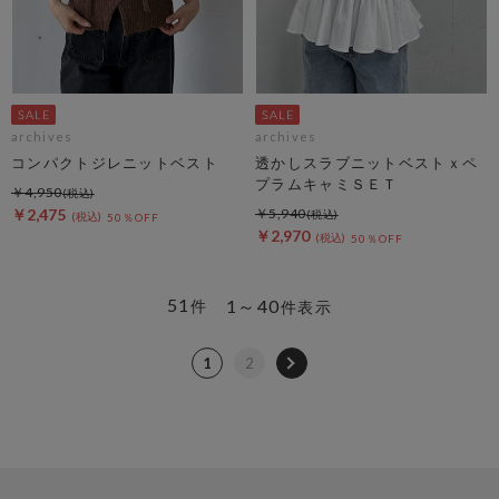
archives
archives
コンパクトジレニットベスト
透かしスラブニットベストｘペ
プラムキャミＳＥＴ
￥4,950
￥2,475
￥5,940
50％OFF
￥2,970
50％OFF
51
1～40
件
件表示
1
2