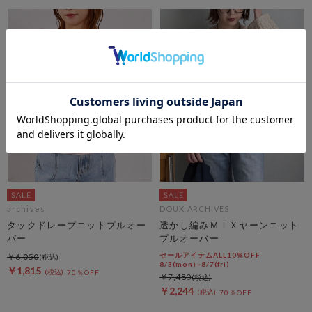
archives
DOUX ARCHIVES
タックドレープニットプルオー
透かし編みＭＩＸヤーンニット
バー
プルオーバー
セールアイテムALL10%OFF
￥6,050
8/3(mon)~8/7(fri)
￥1,815
70％OFF
￥7,480
￥2,244
70％OFF