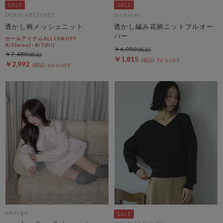
DOUX ARCHIVES
archives
透かし柄メッシュニット
透かし編み花柄ニットプルオー
バー
セールアイテムALL10%OFF
8/3(mon)~8/7(fri)
￥6,050
￥7,480
￥1,815
70％OFF
￥2,992
60％OFF
amerge.