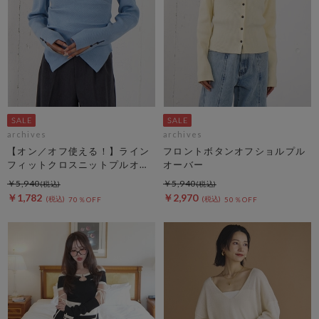
archives
archives
【オン／オフ使える！】ライン
フロントボタンオフショルプル
フィットクロスニットプルオー
オーバー
バー
￥5,940
￥5,940
￥1,782
￥2,970
70％OFF
50％OFF