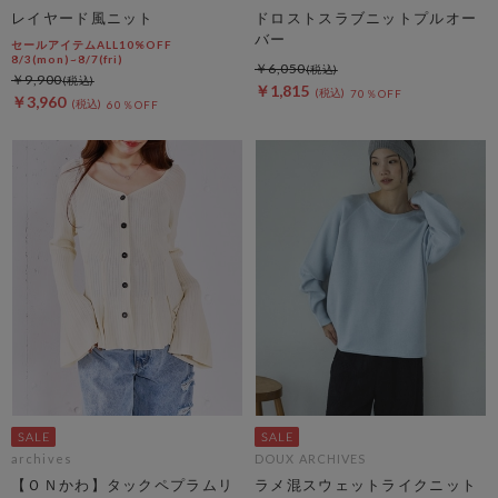
レイヤード風ニット
ドロストスラブニットプルオー
バー
セールアイテムALL10%OFF
8/3(mon)~8/7(fri)
￥6,050
￥9,900
￥1,815
70％OFF
￥3,960
60％OFF
archives
DOUX ARCHIVES
【ＯＮかわ】タックペプラムリ
ラメ混スウェットライクニット