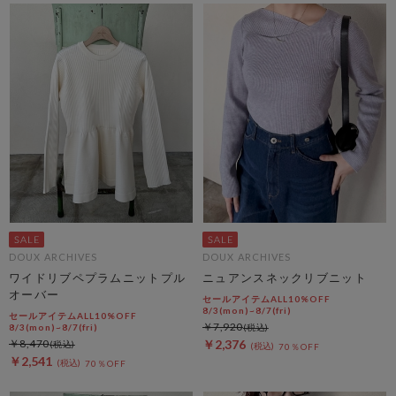
DOUX ARCHIVES
DOUX ARCHIVES
ワイドリブペプラムニットプル
ニュアンスネックリブニット
オーバー
セールアイテムALL10%OFF
8/3(mon)~8/7(fri)
セールアイテムALL10%OFF
￥7,920
8/3(mon)~8/7(fri)
￥8,470
￥2,376
70％OFF
￥2,541
70％OFF