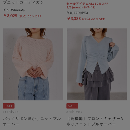
ブニットカーディガン
セールアイテムALL10%OFF
8/3(mon)~8/7(fri)
￥6,050
￥8,470
￥3,025
50％OFF
￥3,388
60％OFF
archives
archives
バックリボン透かしニットプル
【高機能】フロントギャザーＶ
オーバー
ネックニットプルオーバー