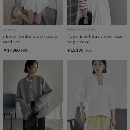
amerge.
DOUX ARCHIVES
ribbon foodie tops×laceup
【Le minor】Basic over size
cami set
long sleeve
￥17,380
￥15,180