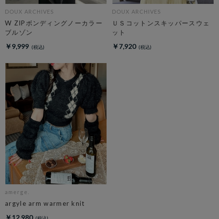
DOUX ARCHIVES
DOUX ARCHIVES
W ZIPボンディングノーカラー
ＵＳコットンスキッパースウェ
ブルゾン
ット
￥9,999
￥7,920
amerge.
argyle arm warmer knit
￥12,980