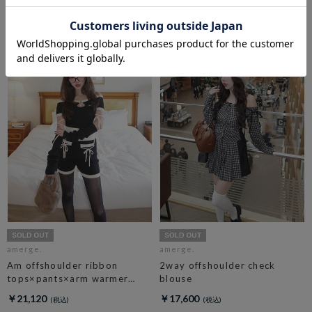
sweat
￥11,990
￥22,000
amerge.
amerge.
Am offshoulder ribbon
2way offshoulder check
tops×pants×arm warmer
blouse
3piece set
￥21,120
￥17,600