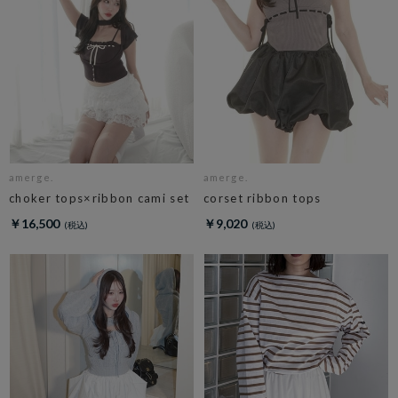
amerge.
amerge.
choker tops×ribbon cami set
corset ribbon tops
￥16,500
￥9,020