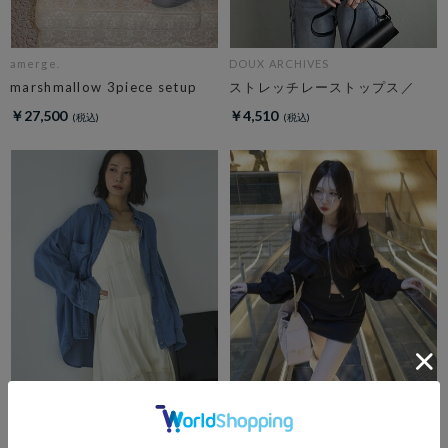
amerge.
DOUX ARCHIVES
marshmallow 3piece setup
ストレッチレーストップス／
￥27,500
￥4,510
DOUX ARCHIVES
amerge.
ソフトデニム２ＷＡＹシャツ／
off shoulder pocket zip