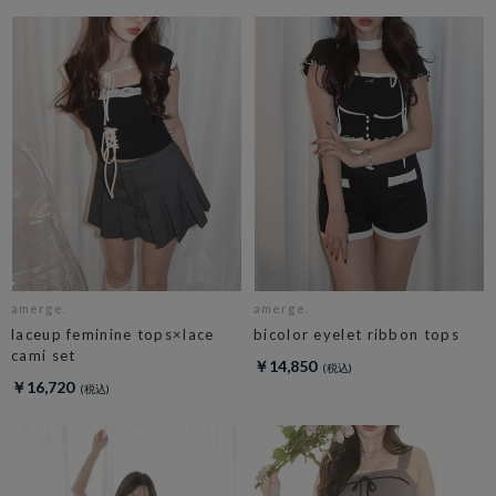
amerge.
amerge.
laceup feminine tops×lace
bicolor eyelet ribbon tops
cami set
￥14,850
￥16,720