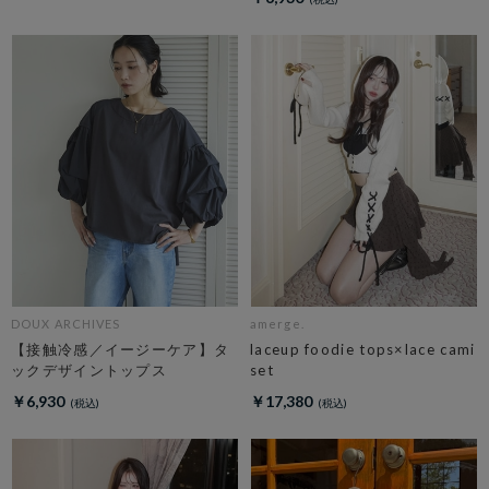
DOUX ARCHIVES
amerge.
【接触冷感／イージーケア】タ
laceup foodie tops×lace cami
ックデザイントップス
set
￥6,930
￥17,380