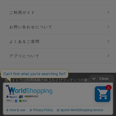
ご利用ガイド
お問い合わせについて
よくあるご質問
アプリについて
当サイトでは利用体験の向上およびコンテンツの最適な提供、ト
会社概要
特定商取引法に基づく表記
ラフィックの分析を目的としてCookieを使用しています。
サイトの閲覧を継続された場合、Cookieの利用に同意したことも
ご利用規約
個人情報保護方針
のといたします。
詳細については
プライバシーポリシー
をご確認ください。
Copyright(C) P&M co.,ltd All Rights Reserved.
承諾する