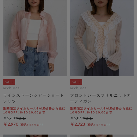
archives
archives
ラインストーンシアーショート
フロントレースフリルニットカ
シャツ
ーディガン
期間限定タイムセールSALE価格から更に
期間限定タイムセールSALE価格から更に
10%OFF! 8/10 10:00まで
10%OFF! 8/10 10:00まで
￥6,600
￥6,050
￥2,970
￥2,723
55％OFF
54％OFF