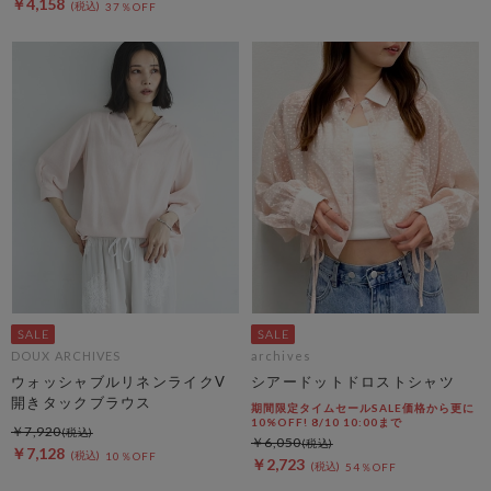
￥4,158
37％OFF
DOUX ARCHIVES
archives
ウォッシャブルリネンライクV
シアードットドロストシャツ
開きタックブラウス
期間限定タイムセールSALE価格から更に
10%OFF! 8/10 10:00まで
￥7,920
￥6,050
￥7,128
10％OFF
￥2,723
54％OFF