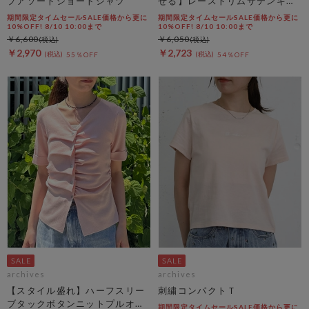
プアソートショートシャツ
せる】レーストリムサテンキャ
ミソール
期間限定タイムセールSALE価格から更に
期間限定タイムセールSALE価格から更に
10%OFF! 8/10 10:00まで
10%OFF! 8/10 10:00まで
￥6,600
￥6,050
￥2,970
￥2,723
55％OFF
54％OFF
archives
archives
【スタイル盛れ】ハーフスリー
刺繍コンパクトＴ
ブタックボタンニットプルオー
期間限定タイムセールSALE価格から更に