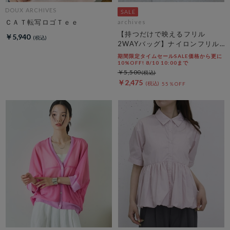
DOUX ARCHIVES
ＣＡＴ転写ロゴＴｅｅ
archives
【持つだけで映えるフリル
￥5,940
2WAYバッグ】ナイロンフリル
２ＷＡＹバッグ
期間限定タイムセールSALE価格から更に
10%OFF! 8/10 10:00まで
￥5,500
￥2,475
55％OFF