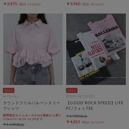
￥2,475
￥3,960
55％OFF
28％OFF
archives
DOUX ARCHIVES
ラウンドフリルバルーンスリー
【GOOD ROCK SPEED】LIFE
ブシャツ
PC/フォトTEE
期間限定タイムセールSALE価格から更に
￥6,930
10%OFF! 8/10 10:00まで
￥4,851
30％OFF
￥6,600