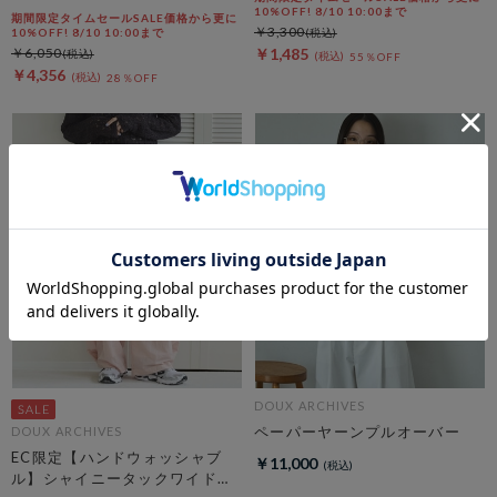
バー
10%OFF! 8/10 10:00まで
期間限定タイムセールSALE価格から更に
￥3,300
10%OFF! 8/10 10:00まで
￥6,050
￥1,485
55％OFF
￥4,356
28％OFF
DOUX ARCHIVES
ペーパーヤーンプルオーバー
DOUX ARCHIVES
EC限定【ハンドウォッシャブ
￥11,000
ル】シャイニータックワイドパ