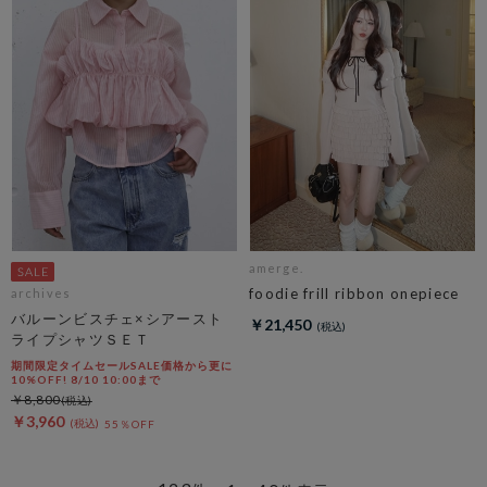
amerge.
foodie frill ribbon onepiece
archives
バルーンビスチェ×シアースト
￥21,450
ライプシャツＳＥＴ
期間限定タイムセールSALE価格から更に
10%OFF! 8/10 10:00まで
￥8,800
￥3,960
55％OFF