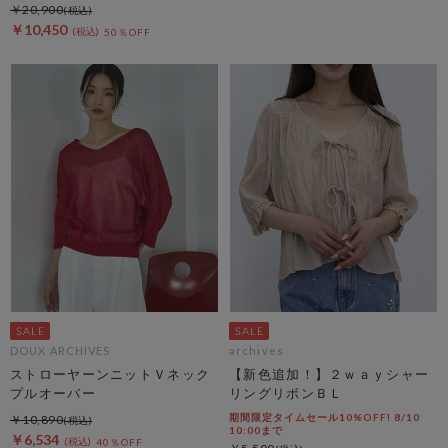
ンツ
￥20,900
￥10,450
50％OFF
DOUX ARCHIVES
archives
ストローヤーンニットＶネック
【新色追加！】２ｗａｙシャー
プルオーバー
リングリボンＢＬ
期間限定タイムセール10%OFF! 8/10
￥10,890
10:00まで
￥6,534
40％OFF