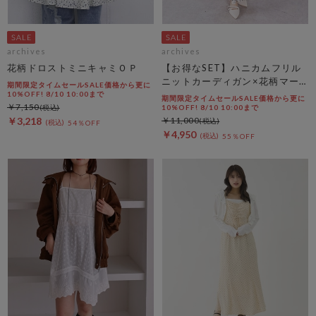
archives
archives
花柄ドロストミニキャミＯＰ
【お得なSET】ハニカムフリル
ニットカーディガン×花柄マー
期間限定タイムセールSALE価格から更に
メイドキャミｏｐＳＥＴ
10%OFF! 8/10 10:00まで
期間限定タイムセールSALE価格から更に
￥7,150
10%OFF! 8/10 10:00まで
￥3,218
￥11,000
54％OFF
￥4,950
55％OFF