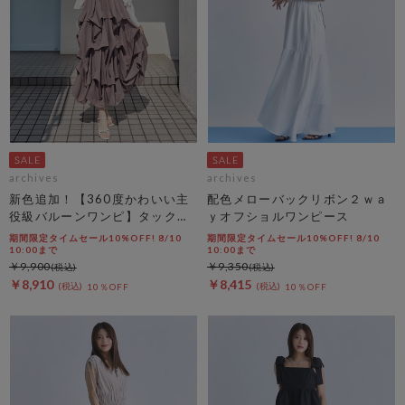
archives
archives
新色追加！【360度かわいい主
配色メローバックリボン２ｗａ
役級バルーンワンピ】タックバ
ｙオフショルワンピース
ルーンノースリギャザーワンピ
期間限定タイムセール10%OFF! 8/10
期間限定タイムセール10%OFF! 8/10
ース
10:00まで
10:00まで
￥9,900
￥9,350
￥8,910
￥8,415
10％OFF
10％OFF