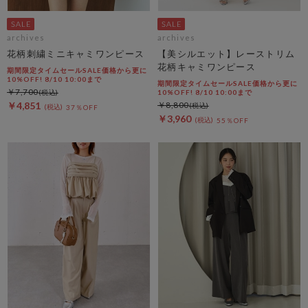
archives
archives
花柄刺繍ミニキャミワンピース
【美シルエット】レーストリム
花柄キャミワンピース
期間限定タイムセールSALE価格から更に
10%OFF! 8/10 10:00まで
期間限定タイムセールSALE価格から更に
￥7,700
10%OFF! 8/10 10:00まで
￥4,851
￥8,800
37％OFF
￥3,960
55％OFF