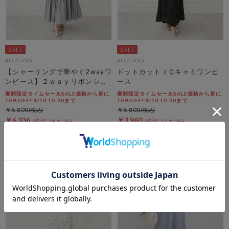
archives
archives
【シャーリングで華やぐ2wayワ
ドットカットＪＱキャミワンピ
ンピース】２ｗａｙリボンシャ
ース
ーリングノースリワンピース
期間限定タイムセールSALE価格から更に
期間限定タイムセールSALE価格から更に
10%OFF! 8/10 10:00まで
10%OFF! 8/10 10:00まで
￥8,800
￥8,800
￥6,336
￥3,960
28％OFF
55％OFF