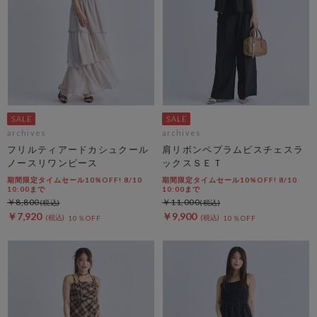
archives
archives
フリルティアードカシュクール
肩リボンペプラムビスチェスラ
ノースリワンピース
ックスＳＥＴ
期間限定タイムセール10%OFF! 8/10
期間限定タイムセール10%OFF! 8/10
10:00まで
10:00まで
￥8,800
￥11,000
￥7,920
￥9,900
10％OFF
10％OFF