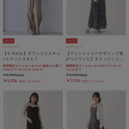
archives
archives
【ＯＮかわ】ラウンドビスチェ
【アシンメトリーデザインで差
×スラックスＳＥＴ
がつくワンピ】チェックシフォ
ンドロストキャミワンピース
期間限定タイムセールSALE価格から更に
期間限定タイムセール10%OFF! 8/10
10%OFF! 8/10 10:00まで
10:00まで
￥8,800
￥8,800
￥6,336
￥7,920
28％OFF
10％OFF