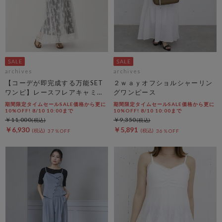
archives
archives
【コーデが即完成する万能SET
２ｗａｙオフショルシャーリン
ワンピ】レースフレアキャミＯ
グワンピース
Ｐ×ノースカットリブＯＰＳＥ
期間限定タイムセールSALE価格から更に
期間限定タイムセールSALE価格から更に
Ｔ
10%OFF! 8/10 10:00まで
10%OFF! 8/10 10:00まで
￥11,000
￥9,350
￥6,930
￥5,891
37％OFF
36％OFF