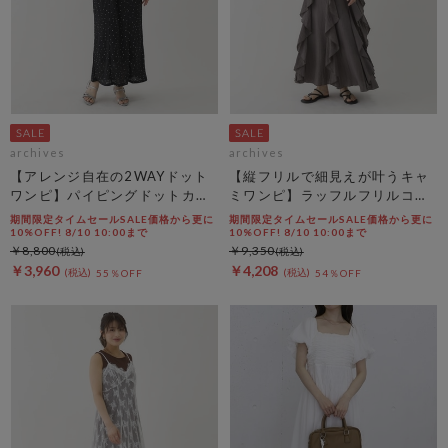
archives
archives
【アレンジ自在の2WAYドット
【縦フリルで細見えが叶うキャ
ワンピ】パイピングドットカッ
ミワンピ】ラッフルフリルコッ
トＪＱキャミワンピース
トン楊柳キャミワンピース
期間限定タイムセールSALE価格から更に
期間限定タイムセールSALE価格から更に
10%OFF! 8/10 10:00まで
10%OFF! 8/10 10:00まで
￥8,800
￥9,350
￥3,960
￥4,208
55％OFF
54％OFF