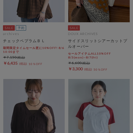
archives
DOUX ARCHIVES
チェックペプラムＢＬ
サイドスリットシアーカットプ
ルオーバー
期間限定タイムセール更に10%OFF! 8/6
10:00まで
セールアイテムALL10%OFF
￥7,150
8/3(mon)~8/7(fri)
￥6,435
￥6,600
10％OFF
￥3,300
50％OFF