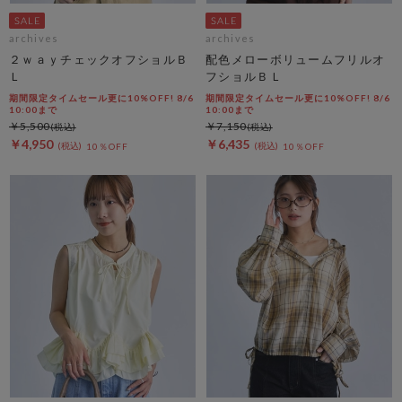
archives
archives
２ｗａｙチェックオフショルＢ
配色メローボリュームフリルオ
Ｌ
フショルＢＬ
期間限定タイムセール更に10%OFF! 8/6
期間限定タイムセール更に10%OFF! 8/6
10:00まで
10:00まで
￥5,500
￥7,150
￥4,950
￥6,435
10％OFF
10％OFF