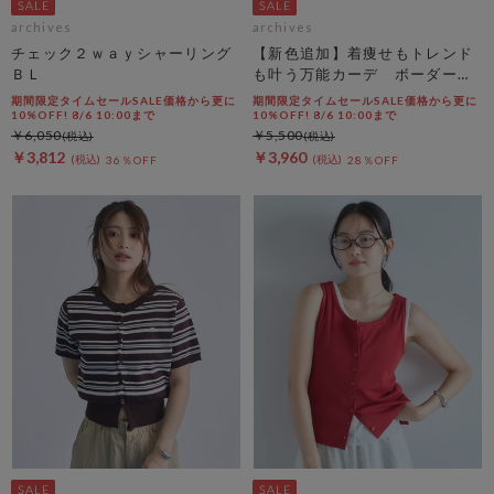
archives
archives
チェック２ｗａｙシャーリング
【新色追加】着痩せもトレンド
ＢＬ
も叶う万能カーデ ボーダーア
ソートハーフスリーブケーブル
期間限定タイムセールSALE価格から更に
期間限定タイムセールSALE価格から更に
ニットカーディガン
10%OFF! 8/6 10:00まで
10%OFF! 8/6 10:00まで
￥6,050
￥5,500
￥3,812
￥3,960
36％OFF
28％OFF