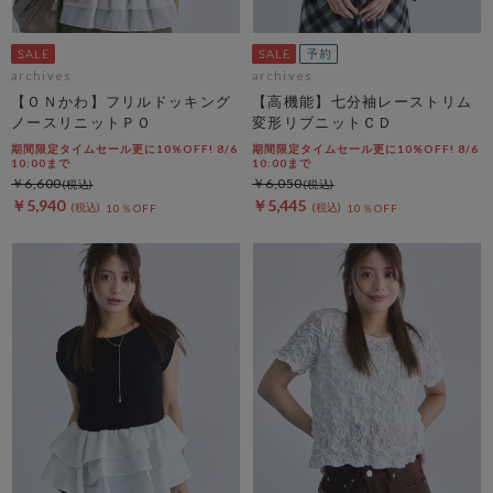
archives
archives
【ＯＮかわ】フリルドッキング
【高機能】七分袖レーストリム
ノースリニットＰＯ
変形リブニットＣＤ
期間限定タイムセール更に10%OFF! 8/6
期間限定タイムセール更に10%OFF! 8/6
10:00まで
10:00まで
￥6,600
￥6,050
￥5,940
￥5,445
10％OFF
10％OFF