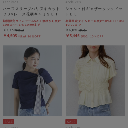
archives
archives
ハーフスリーブハリヌキカット
シュシュ付ギャザータックドッ
ＣＤ×レース花柄キャミＳＥＴ
トＢＬ
期間限定タイムセールSALE価格から更に
期間限定タイムセール更に10%OFF! 8/6
10%OFF! 8/6 10:00まで
10:00まで
￥7,150
￥6,050
￥4,505
￥5,445
36％OFF
10％OFF
archives
archives