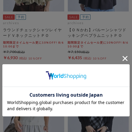
archives
archives
ラウンドチェックシャツレイヤ
【ＯＮかわ】バルーンシャツド
ードＶネックニットＰＯ
ッキングペプラムニットＰＯ
期間限定タイムセール更に10%OFF! 8/6
期間限定タイムセール更に10%OFF! 8/6
10:00まで
10:00まで
￥7,700
￥7,150
￥6,930
￥6,435
10％OFF
10％OFF