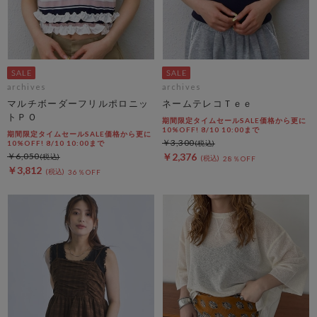
archives
archives
マルチボーダーフリルポロニッ
ネームテレコＴｅｅ
トＰＯ
期間限定タイムセールSALE価格から更に
10%OFF! 8/10 10:00まで
期間限定タイムセールSALE価格から更に
￥3,300
10%OFF! 8/10 10:00まで
￥6,050
￥2,376
28％OFF
￥3,812
36％OFF