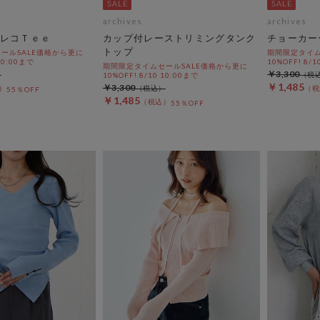
archives
archives
レコＴｅｅ
カップ付レーストリミングタンク
チョーカー
トップ
ールSALE価格から更に
期間限定タイム
 10:00まで
10%OFF! 8/1
期間限定タイムセールSALE価格から更に
￥3,300
10%OFF! 8/10 10:00まで
￥1,485
￥3,300
55％OFF
￥1,485
55％OFF