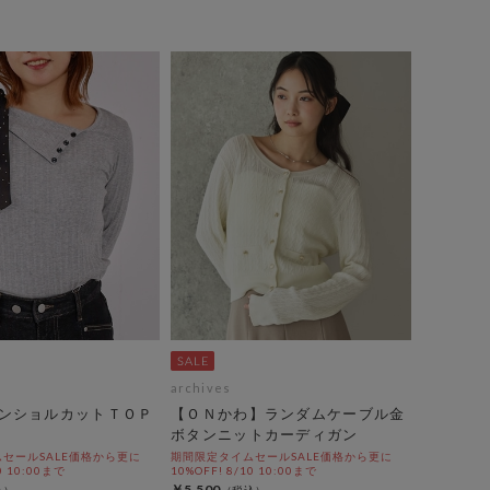
archives
ンショルカットＴＯＰ
【ＯＮかわ】ランダムケーブル金
ボタンニットカーディガン
セールSALE価格から更に
期間限定タイムセールSALE価格から更に
0 10:00まで
10%OFF! 8/10 10:00まで
￥5,500