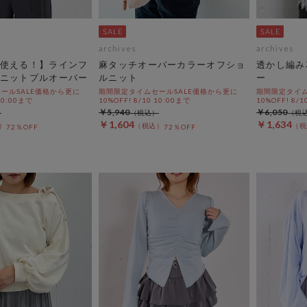
archives
archives
使える！】ラインフ
麻タッチオーバーカラーオフショ
透かし編み
ニットプルオーバー
ルニット
ー
ールSALE価格から更に
期間限定タイムセールSALE価格から更に
期間限定タイム
 10:00まで
10%OFF! 8/10 10:00まで
10%OFF! 8/1
￥5,940
￥6,050
￥1,604
￥1,634
72％OFF
72％OFF