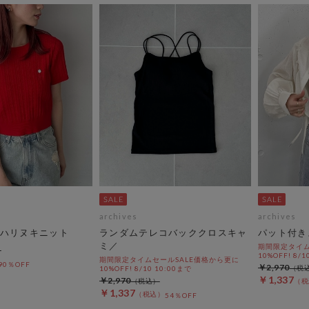
archives
archives
ハリヌキニット
ランダムテレコバッククロスキャ
パット付き
ミ／
期間限定タイム
10%OFF! 8/1
期間限定タイムセールSALE価格から更に
90％OFF
￥2,970
10%OFF! 8/10 10:00まで
￥1,337
￥2,970
￥1,337
54％OFF