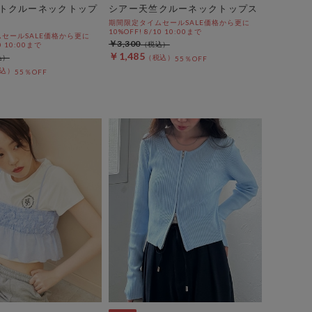
トクルーネックトップ
シアー天竺クルーネックトップス
期間限定タイムセールSALE価格から更に
10%OFF! 8/10 10:00まで
セールSALE価格から更に
￥3,300
0 10:00まで
￥1,485
55％OFF
55％OFF