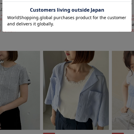
ールズバターカップ
ワンポイントショートシャツ
スラブカッ
ムポーチ
ス
期間限定タイムセールSALE価格から更に
10%OFF! 8/10 10:00まで
ールSALE価格から更に
期間限定タイム
￥5,500
 10:00まで
10%OFF! 8/1
￥1,485
￥3,300
73％OFF
￥1,485
55％OFF