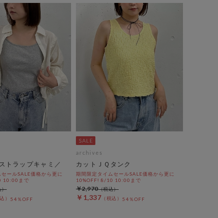
archives
ストラップキャミ／
カットＪＱタンク
セールSALE価格から更に
期間限定タイムセールSALE価格から更に
0 10:00まで
10%OFF! 8/10 10:00まで
￥2,970
￥1,337
54％OFF
54％OFF