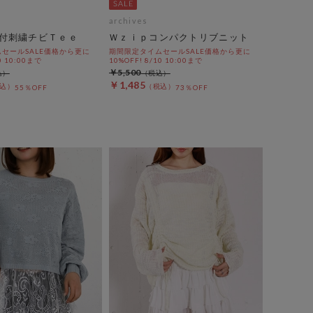
archives
付刺繍チビＴｅｅ
Ｗｚｉｐコンパクトリブニット
セールSALE価格から更に
期間限定タイムセールSALE価格から更に
0 10:00まで
10%OFF! 8/10 10:00まで
￥5,500
￥1,485
55％OFF
73％OFF