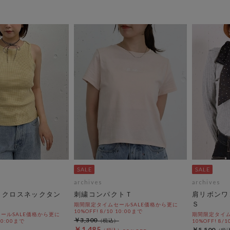
archives
archives
Ｄクロスネックタン
刺繍コンパクトＴ
肩リボンワ
Ｓ
期間限定タイムセールSALE価格から更に
10%OFF! 8/10 10:00まで
ールSALE価格から更に
期間限定タイム
￥3,300
 10:00まで
10%OFF! 8/1
￥1,485
￥5,500