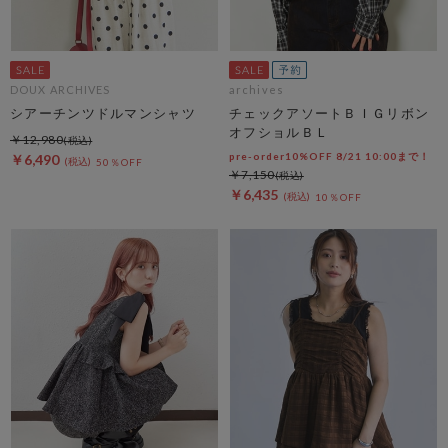
DOUX ARCHIVES
archives
シアーチンツドルマンシャツ
チェックアソートＢＩＧリボン
オフショルＢＬ
￥12,980
pre-order10%OFF 8/21 10:00まで！
￥6,490
50％OFF
￥7,150
￥6,435
10％OFF