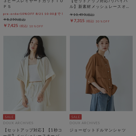
３ピースレイヤードカットＴＯ
【セットアップ対応/リバイバ
ＰＳ
ル】新素材メッシュレースオー
バーシャツ
pre-order10%OFF 8/21 10:00まで！
￥10,450
￥8,250
￥7,315
30％OFF
￥7,425
10％OFF
DOUX ARCHIVES
DOUX ARCHIVES
【セットアップ対応】【1秒コ
ジョーゼットドルマンシャツ
ーデ】メッシュレースオーバー