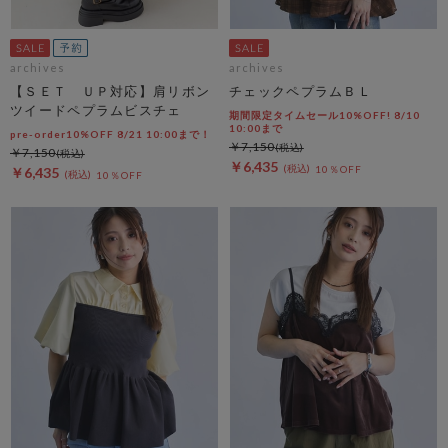
archives
archives
【ＳＥＴ ＵＰ対応】肩リボン
チェックペプラムＢＬ
ツイードペプラムビスチェ
期間限定タイムセール10%OFF! 8/10
10:00まで
pre-order10%OFF 8/21 10:00まで！
￥7,150
￥7,150
￥6,435
10％OFF
￥6,435
10％OFF