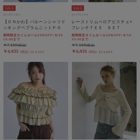
archives
archives
【ＯＮかわ】バルーンシャツド
レーストリムベロアビスチェ×
ッキングペプラムニットＰＯ
フレンチＴＥＥ ＳＥＴ
期間限定タイムセール10%OFF! 8/10
期間限定タイムセール10%OFF! 8/10
10:00まで
10:00まで
￥7,150
￥7,150
￥6,435
￥6,435
10％OFF
10％OFF