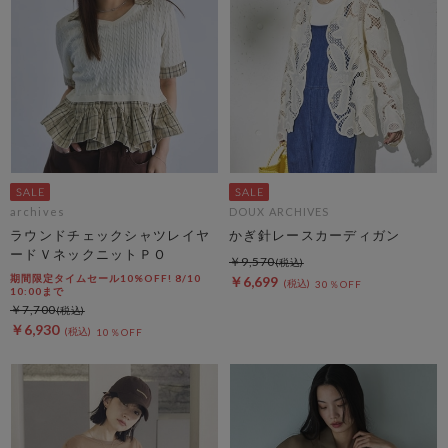
archives
DOUX ARCHIVES
ラウンドチェックシャツレイヤ
かぎ針レースカーディガン
ードＶネックニットＰＯ
￥9,570
期間限定タイムセール10%OFF! 8/10
￥6,699
30％OFF
10:00まで
￥7,700
￥6,930
10％OFF