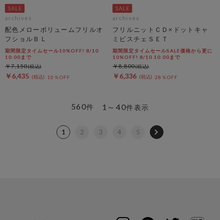
archives
archives
配色メローボリュームフリルオ
フリルニットＣＤ×ドットキャ
フショルＢＬ
ミビスチェＳＥＴ
期間限定タイムセール10%OFF! 8/10
期間限定タイムセールSALE価格から更に
10:00まで
10%OFF! 8/10 10:00まで
￥7,150
￥8,800
￥6,435
￥6,336
10％OFF
28％OFF
560
1～40
件
件表示
1
2
3
4
5