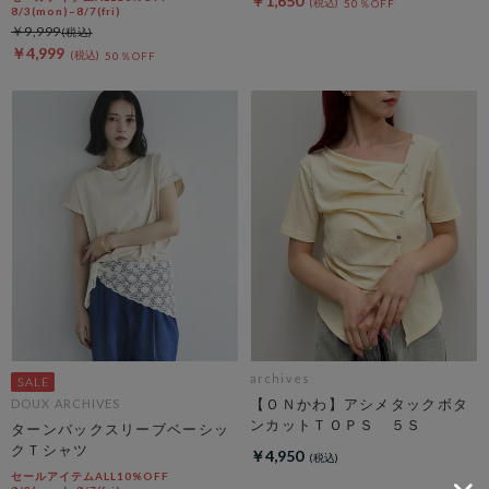
￥1,650
50％OFF
8/3(mon)~8/7(fri)
￥9,999
￥4,999
50％OFF
archives
【ＯＮかわ】アシメタックボタ
DOUX ARCHIVES
ンカットＴＯＰＳ ５Ｓ
ターンバックスリーブベーシッ
クＴシャツ
￥4,950
セールアイテムALL10%OFF