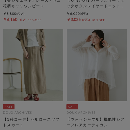
【美シルエット】レーストリム
【ＯＮかわ】ハーフスリープタ
花柄キャミワンピース
ックボタンレイヤードニットカ
ーディガン
￥8,800
￥6,050
￥6,160
￥3,025
30％OFF
50％OFF
DOUX ARCHIVES
DOUX ARCHIVES
【1秒コーデ】セルロースソフ
【ウォッシャブル】機能性シア
トスカート
ーフレアカーディガン