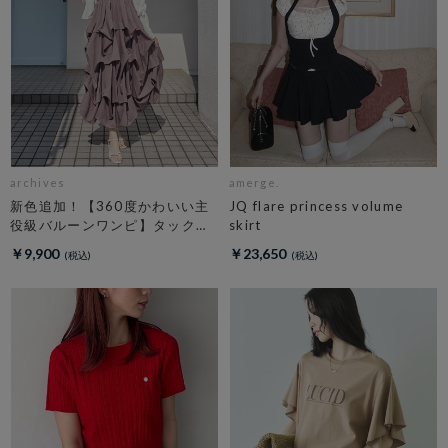
archives
amerge.
新色追加！【360度かわいい主
JQ flare princess volume
役級バルーンワンピ】タックバ
skirt
ルーンノースリギャザーワンピ
￥9,900
￥23,650
ース