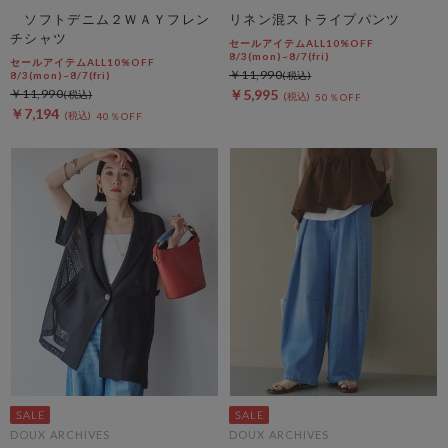
ソフトデニム２ＷＡＹフレン
リネン混ストライプパンツ
チシャツ
セールアイテムALL10%OFF
8/3(mon)~8/7(fri)
セールアイテムALL10%OFF
￥11,990
8/3(mon)~8/7(fri)
￥11,990
￥5,995
50％OFF
￥7,194
40％OFF
DOUX ARCHIVES
DOUX ARCHIVES