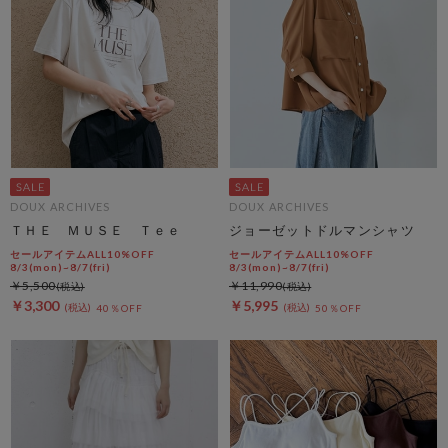
DOUX ARCHIVES
DOUX ARCHIVES
ＴＨＥ ＭＵＳＥ Ｔｅｅ
ジョーゼットドルマンシャツ
セールアイテムALL10%OFF
セールアイテムALL10%OFF
8/3(mon)~8/7(fri)
8/3(mon)~8/7(fri)
￥5,500
￥11,990
￥3,300
￥5,995
40％OFF
50％OFF