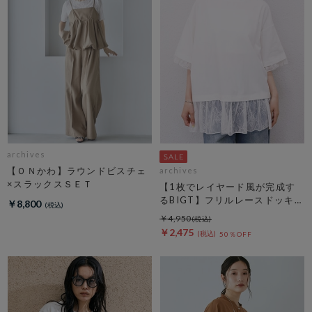
archives
【ＯＮかわ】ラウンドビスチェ
archives
×スラックスＳＥＴ
【1枚でレイヤード風が完成す
るBIGT】フリルレースドッキン
￥8,800
グＢＩＧＴＥＥ
￥4,950
￥2,475
50％OFF