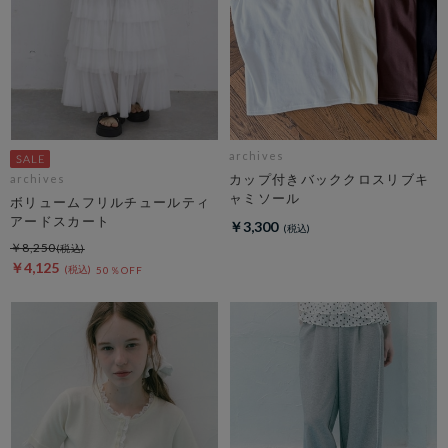
archives
カップ付きバッククロスリブキ
archives
ャミソール
ボリュームフリルチュールティ
アードスカート
￥3,300
￥8,250
￥4,125
50％OFF