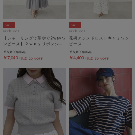
archives
archives
【シャーリングで華やぐ2wayワ
花柄アシメドロストキャミワン
ンピース】２ｗａｙリボンシャ
ピース
ーリングノースリワンピース
￥8,800
￥8,800
￥7,040
￥4,400
20％OFF
50％OFF