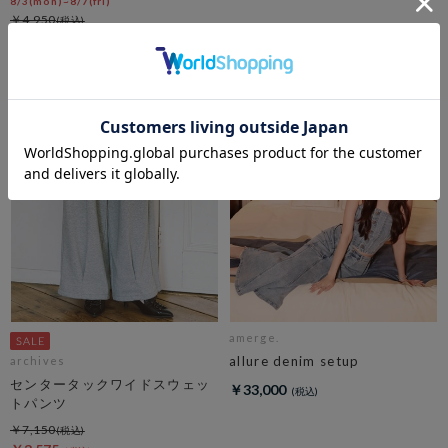
8/3(mon)~8/7(fri)
￥4,950
￥2,970
40％OFF
amerge.
allure denim setup
archives
センタータックワイドスウェッ
￥33,000
トパンツ
￥7,150