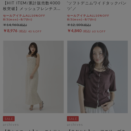
【HIT ITEM/累計販売数4000
’ソフトデニムワイドタックパン
枚突破】メッシュフレンチスリ
ツ’／
ーブジャケット／
セールアイテムALL10%OFF
セールアイテムALL10%OFF
8/3(mon)~8/7(fri)
8/3(mon)~8/7(fri)
￥14,960
￥12,100
￥8,976
￥4,840
40％OFF
60％OFF
archives
archives