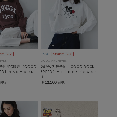
IVES
DOUX ARCHIVES
予約/EC限定【GOOD
26AW先行予約【GOOD ROCK
PEED】ＨＡＲＶＡＲＤ
SPEED】ＭＩＣＫＥＹ／Ｓｗｅａ
ｔ
￥12,100