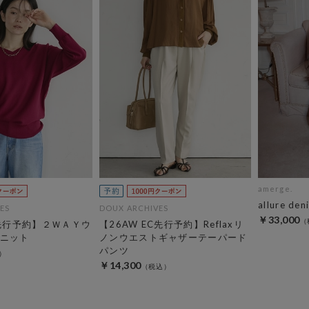
amerge.
allure den
ES
DOUX ARCHIVES
￥33,000
C先行予約】２ＷＡＹウ
【26AW EC先行予約】Reflaxリ
ニット
ノンウエストギャザーテーパード
パンツ
￥14,300