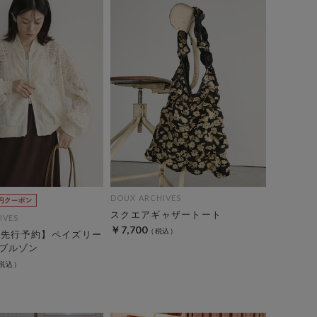
DOUX ARCHIVES
スクエアギャザートート
IVES
￥7,700
EC先行予約】ペイズリー
ブルゾン