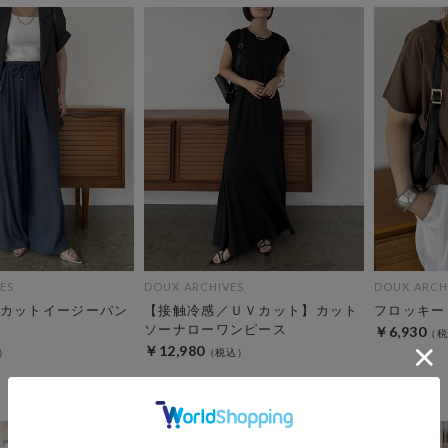
ES
DOUX ARCHIVES
DOUX ARCH
カットイージーパン
【接触冷感／ＵＶカット】カット
フロッキー
ソーナローワンピース
￥6,930
￥12,980