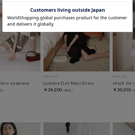
amerge.
amerge.
olero onepiece
Lumiere Dot Maxi Dress
check tie 
￥24,200
￥20,350