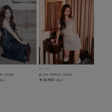
amerge.
im setup
grace ribbon setup
￥32,450