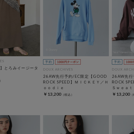
ES
】とろみイージータ
DOUX ARCHIVES
DOUX ARCH
26AW先行予約/EC限定【GOOD
26AW先行
ROCK SPEED】ＭＩＣＫＥＹ／Ｈ
ROCK S
ｏｏｄｉｅ
Ｓｗｅａｔ
￥13,200
￥13,200